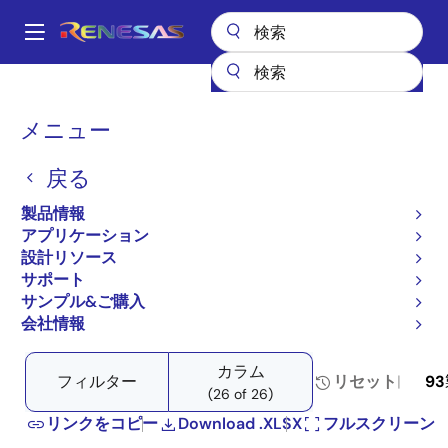
メ
イ
A
ン
Main
コ
全製品リスト
パワー & パワーマネジメント
DC/DCコンバータ
navigation
ン
ステップダウン（降圧）
降圧レギュレータ（FET内蔵）
パ
メニュー
プロダクトセレクタ: 降圧レギュレータ（FET内蔵）
テ
ン
ン
プロダクトセレクタ: 降圧
戻る
ツ
く
レギュレータ（FET内蔵）
に
ず
製品情報
移
アプリケーション
動
設計リソース
サポート
サンプル&ご購入
Close
Open
製品ツリー
会社情報
product
product
tree
tree
カラム
menu
menu
フィルター
リセット
93
(26 of 26)
リンクをコピー
Download .XLSX
フルスクリーン