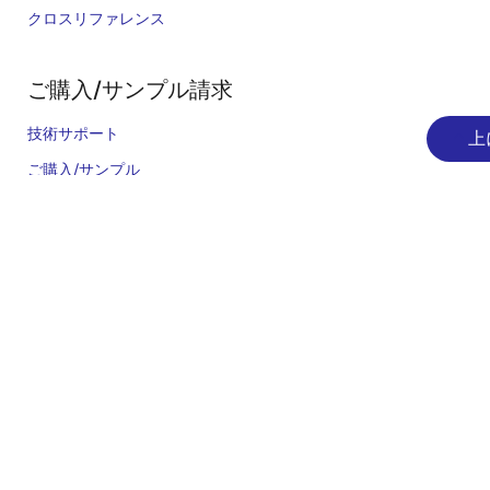
クロスリファレンス
ご購入/サンプル請求
技術サポート
上
ご購入/サンプル
在庫確認
営業所・代理店
言語
English
中文
日本語