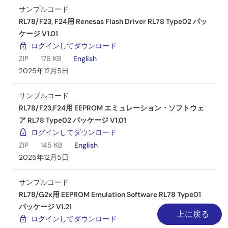
Data Flash Access Library Type T02 (Tiny), European
サンプルコード
Release Rev.1.40
RL78/F23, F24用 Renesas Flash Driver RL78 Type02 パッ
PDF
799 KB
ケージ V1.01
2024年5月20日
ログインしてダウンロード
ZIP
176 KB
English
マニュアル－ソフトウェア
2025年12月5日
EEPROM Emulation Library Type T02 (Tiny), European
Release Rev.1.20
サンプルコード
PDF
1.04 MB
RL78/F23,F24用 EEPROM エミュレーション・ソフトウェ
2024年5月20日
ア RL78 Type02 パッケージ V1.01
ログインしてダウンロード
マニュアル－開発ツール
ZIP
145 KB
English
RL78ファミリ EEPROMエミュレーション・ライブラリ
2025年12月5日
Pack02 日本リリース版 ユーザーズマニュアル Rev.1.10
PDF
951 KB
English
サンプルコード
2024年5月20日
RL78/G2x用 EEPROM Emulation Software RL78 Type01
パッケージ V1.21
リリースノート
上に戻る
ログインしてダウンロード
RL78 ファミリ EEPROM エミュレーション・ライブラリ