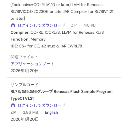
[Toolchains=CC-RL|V1.10 or later;LLVM for Renesas
RL78/L23用 EEPROM エミュレーション・ソフトウェア
RL78|V10.0.0.202306 or later;IAR Compiler for RL78|V4.21
RL78 Type11 ユーザーズマニュアル Rev.1.00
or later]
PDF
2.97 MB
English
ログインしてダウンロード
ZIP
418 KB
2025年9月5日
Compiler:
CC-RL
,
ICCRL78
,
LLVM for Renesas RL78
Function:
Memory
マニュアル－開発ツール
IDE:
CS+ for CC
,
e2 studio
,
IAR EWRL78
RL78/F22,F25用 EEPROM エミュレーション・ソフトウェ
ア RL78 Type03 ユーザーズマニュアル Rev.1.01
関連ファイル：
PDF
2.27 MB
English
アプリケーションノート
2025年7月7日
2026年1月20日
マニュアル－開発ツール
サンプルコード
RL78/F22,F25用 Renesas Flash Driver RL78 Type03 ユー
RL78/G15,G16グループ Renesas Flash Sample Program
ザーズマニュアル Rev.1.01
Type01 V1.21
PDF
2.87 MB
English
ログインしてダウンロード
2025年7月7日
ZIP
3.86 MB
English
2026年1月20日
マニュアル－ソフトウェア