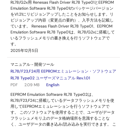
RL78/G2x用 Renesas Flash Driver RL78 Type01とEEPROM
Emulation Software RL78 Type01のパッケージバージョン
をV1.21にリビジョンアップしたことをお知らせします。リ
ビジョンアップ内容（変更点の要約）、入手方法を記載し
ています。 Renesas Flash Driver RL78 Type01、EEPROM
Emulation Software RL78 Type01は、RL78/G2xに搭載して
いるフラッシュメモリの書き換えを行うソフトウェアで
す。
2025年12月5日
マニュアル－開発ツール
RL78/F23,F24用 EEPROMエミュレーション・ソフトウェア
RL78 Type02 ユーザーズマニュアル Rev.1.01
PDF
2.09 MB
English
EEPROM Emulation Software RL78 Type02は、
RL78/F23,F24に搭載しているデータフラッシュメモリを使
用してEEPROMエミュレーションを行うソフトウェアで
す。 このソフトウェアを使用することで、ユーザがデータ
フラッシュメモリ上のデータ格納場所を意識することな
く、ユーザデータの書き込み/読み込みを実行できます。 こ