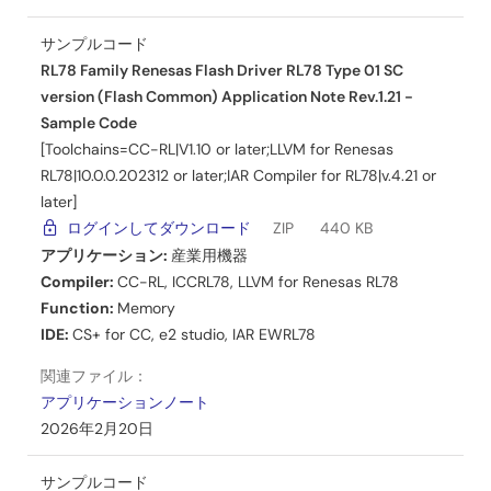
RL78/L23に搭載しているフラッシュメモリの書き換えを行
うソフトウェアのスマートコンフィグレータ対応版です。
サンプルコード
書き換える対象毎にコンポーネントが用意されており、ス
RL78 Family Renesas Flash Driver RL78 Type 01 SC
マートコンフィグレータを使用して、書き換える対象のコ
version (Flash Common) Application Note Rev.1.21 -
ンポーネントをプロジェクトに組み込むことができます。
Sample Code
2025年10月20日
[Toolchains=CC-RL|V1.10 or later;LLVM for Renesas
RL78|10.0.0.202312 or later;IAR Compiler for RL78|v.4.21 or
ツールニュース－リリース
later]
【Web公開】 RL78/F25用 Renesas Flash Driver RL78
ログインしてダウンロード
ZIP
440 KB
Type03 SC対応仕様 アプリケーションノート V1.10
アプリケーション:
産業用機器
PDF
239 KB
English
Compiler:
CC-RL
,
ICCRL78
,
LLVM for Renesas RL78
2025年9月24日
Function:
Memory
IDE:
CS+ for CC
,
e2 studio
,
IAR EWRL78
ツールニュース－リリース
【Web公開】 RL78/F25用 Renesas Flash Driver RL78
関連ファイル：
Type03 V1.00、EEPROM Emulation Software RL78
アプリケーションノート
Type03 V1.00
2026年2月20日
PDF
238 KB
English
2025年9月24日
サンプルコード