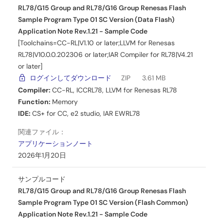
RL78/G15 Group and RL78/G16 Group Renesas Flash
アプリケーションノート
Sample Program Type 01 SC Version (Data Flash)
RL78ファミリ Renesas Flash Driver RL78 Type03 SC対応
Application Note Rev.1.21 - Sample Code
仕様 (Common) アプリケーションノート Rev.1.10
[Toolchains=CC-RL|V1.10 or later;LLVM for Renesas
PDF
269 KB
English
RL78|V10.0.0.202306 or later;IAR Compiler for RL78|V4.21
or later]
関連ファイル：
ログインしてダウンロード
ZIP
3.61 MB
サンプルコード
Compiler:
CC-RL
,
ICCRL78
,
LLVM for Renesas RL78
2025年9月22日
Function:
Memory
IDE:
CS+ for CC
,
e2 studio
,
IAR EWRL78
アプリケーションノート
RL78ファミリ Renesas Flash Driver RL78 Type03 SC対応
関連ファイル：
仕様 (Data Flash) アプリケーションノート Rev.1.10
アプリケーションノート
PDF
2.08 MB
English
2026年1月20日
関連ファイル：
サンプルコード
サンプルコード
RL78/G15 Group and RL78/G16 Group Renesas Flash
2025年9月22日
Sample Program Type 01 SC Version (Flash Common)
Application Note Rev.1.21 - Sample Code
マニュアル－開発ツール