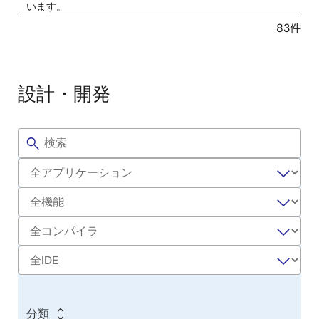
います。
2025年12月5日
83件
マニュアル－開発ツール
RL78用 Renesas Flash Driver, EEPROM Emulation
設計・開発
Software 対象MCUリスト
PDF
235 KB
English
Renesas Flash Driver RL78 TypeXX、 EEPROM Emulation
フ
Software RL78 TypeXXは、RL78/x2xに搭載しているフラッ
サ
ィ
シュメモリの書き換えを行うソフトウェアです。 この資料
ル
ン
は、各ソフトウェアのサンプルプログラム使用時に必要な
タ
プ
デバイス毎の設定値を記載しています。 対象のソフトウェ
ー
ル
アのユーザーズマニュアルとあわせてご利用ください。
コ
2025年12月5日
ー
アプリケーションノート
ド
RL78ファミリ Renesas Flash Driver RL78 Type11 SC対応仕
様(Common) アプリケーションノート Rev.1.00
PDF
265 KB
English
分類