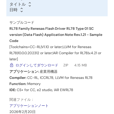
タイトル
タ
関連ファイル：
日時
イ
日
日
サンプルコード
ト
時
時
2025年10月20日
サンプルコード
ル
RL78 Family Renesas Flash Driver RL78 Type 01 SC
アプリケーションノート
version (Data Flash) Application Note Rev.1.21 - Sample
RL78ファミリ Renesas Flash Driver RL78 Type11 SC対応仕
Code
様(Data Flash) アプリケーションノート Rev.1.00
[Toolchains=CC-RL|V1.10 or later;LLVM for Renesas
PDF
2.64 MB
English
RL78|10.0.0.202312 or later;IAR Compiler for RL78|v.4.21 or
later]
関連ファイル：
ログインしてダウンロード
ZIP
4.15 MB
サンプルコード
2025年10月20日
アプリケーション:
産業用機器
Compiler:
CC-RL
,
ICCRL78
,
LLVM for Renesas RL78
Function:
Memory
ツールニュース－リリース
IDE:
CS+ for CC
,
e2 studio
,
IAR EWRL78
【Web公開】 RL78/L23用 Renesas Flash Driver RL78
Type11 SC対応仕様 アプリケーションノート V1.00
関連ファイル：
PDF
246 KB
English
アプリケーションノート
Renesas Flash Driver RL78 Type11 SC対応仕様版は、
2026年2月20日