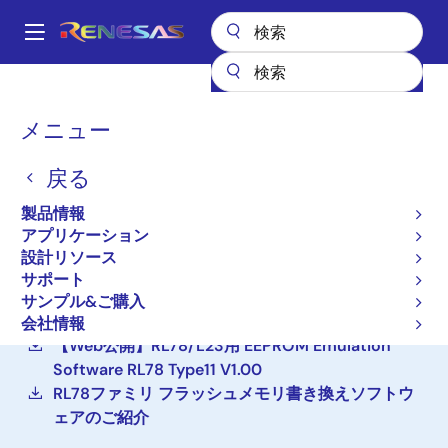
メ
イ
A
ン
Main
コ
設計リソース
開発ツール
データフラッシュライブラリ
navigation
ン
パ
メニュー
データフラッシュライブラ
テ
ン
ン
リ
戻る
ツ
く
に
ず
製品情報
セルフプログラミングライブラリ（フ
移
アプリケーション
ラッシュライブラリ）
動
設計リソース
サポート
【Web公開】RL78/L23用 Renesas Flash Driver
サンプル&ご購入
RL78 Type11 V1.00
会社情報
【Web公開】RL78/L23用 EEPROM Emulation
Software RL78 Type11 V1.00
RL78ファミリ フラッシュメモリ書き換えソフトウ
ェアのご紹介