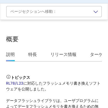
ページセクションへ移動：
概要
概
説明
特長
リリース情報
ターゲッ
要
トピックス
説
RL78/L23
に対応したフラッシュメモリ書き換えソフト
明
ウェアを公開しました。
データフラッシュライブラリは、ユーザプログラムに
よってデータフラッシュメモリを書き換えるための無