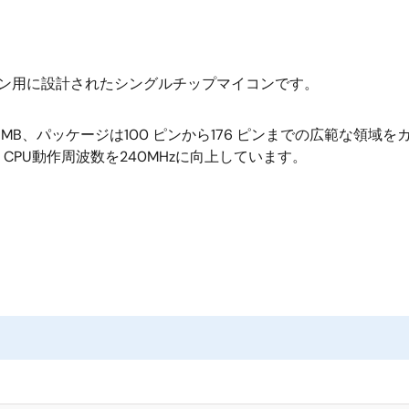
ーション用に設計されたシングルチップマイコンです。
B、パッケージは100 ピンから176 ピンまでの広範な領域を
PU動作周波数を240MHzに向上しています。