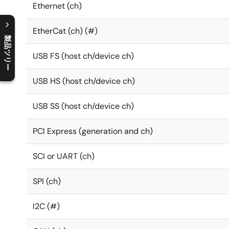
Ethernet (ch)
EtherCat (ch) (#)
製品ツリー
USB FS (host ch/device ch)
C
l
o
s
e
p
r
o
d
u
c
t
t
r
e
e
m
e
n
O
p
e
n
p
r
o
d
u
c
t
t
r
e
e
m
e
n
USB HS (host ch/device ch)
USB SS (host ch/device ch)
PCI Express (generation and ch)
SCI or UART (ch)
SPI (ch)
I2C (#)