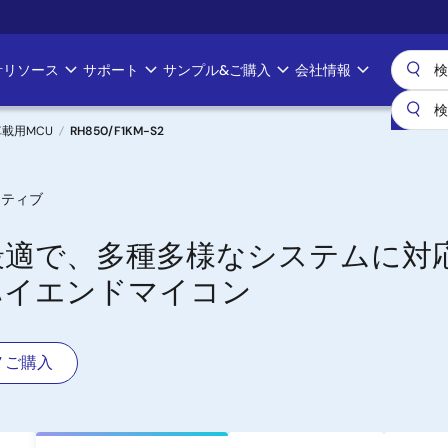
計リソース
サポート
サンプル&ご購入
会社情報
 車載用MCU
RH850/F1KM-S2
クティブ
最適で、多種多様なシステムに対
ハイエンドマイコン
ご購入