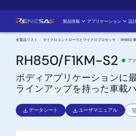
メ
イ
ン
製品情報
アプリケーション
設
Main
コ
ン
navigation
テ
全製品リスト
マイクロコントローラとマイクロプロセッサ
RH850
ン
パ
ツ
RH850/F1KM-S2
ア
に
ン
移
ボディアプリケーションに
く
動
ラインアップを持った車載
ず
データシート
ユーザマニュアル