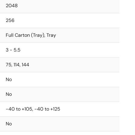
2048
256
Full Carton (Tray), Tray
3 - 5.5
75, 114, 144
No
No
-40 to +105, -40 to +125
No