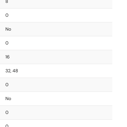
8
0
No
0
16
32, 48
0
No
0
0