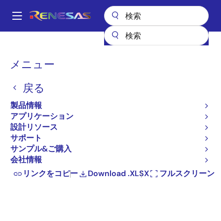
メ
イ
A
ン
Main
コ
全製品リスト
ワイヤレス接続
NFC
プロダクトセレクタ: NFC
navigation
ン
パ
メニュー
プロダクトセレクタ: NFC
テ
ン
ン
戻る
ツ
く
に
ず
製品情報
移
Close
Open
製品ツリー
アプリケーション
動
設計リソース
product
product
サポート
tree
tree
カラム
サンプル&ご購入
menu
menu
フィルター
リセット
5
(18 of 18)
会社情報
リンクをコピー
Download .XLSX
フルスクリーン