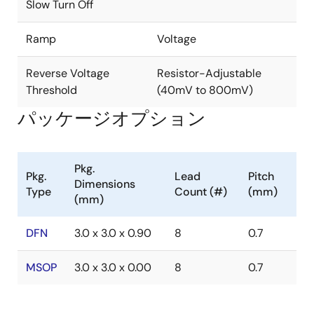
Slow Turn Off
Ramp
Voltage
Reverse Voltage
Resistor-Adjustable
Threshold
(40mV to 800mV)
パッケージオプション
Pkg.
Pkg.
Lead
Pitch
Dimensions
Type
Count (#)
(mm)
(mm)
DFN
3.0 x 3.0 x 0.90
8
0.7
MSOP
3.0 x 3.0 x 0.00
8
0.7