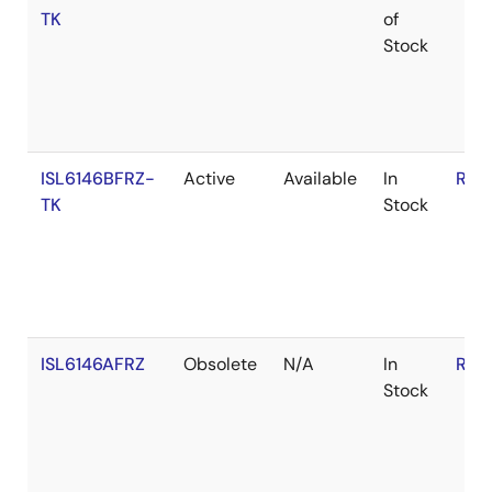
TK
of
Stock
ISL6146BFRZ-
Active
Available
In
RoH
TK
Stock
ISL6146AFRZ
Obsolete
N/A
In
RoH
Stock