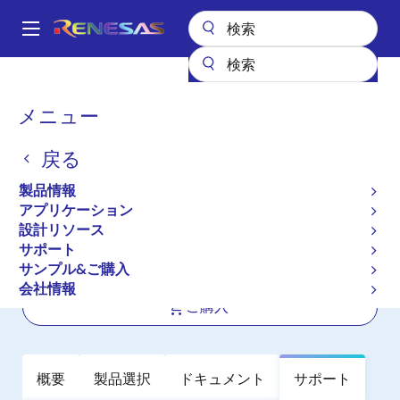
メ
イ
A
ン
Main
コ
全製品リスト
パワー & パワーマネジメント
電源周辺デバイス
navigation
ン
ホットスワップと理想的なダイオード/ORing FETコントローラ
パ
メニュー
ORing FETコントローラ
ISL6146
テ
ン
ン
ISL6146
戻る
ツ
く
に
ず
製品情報
アクティブ
移
アプリケーション
Low Voltage ORing FET Controller
動
設計リソース
サポート
サンプル&ご購入
データシート
会社情報
ご購入
概要
製品選択
ドキュメント
サポート