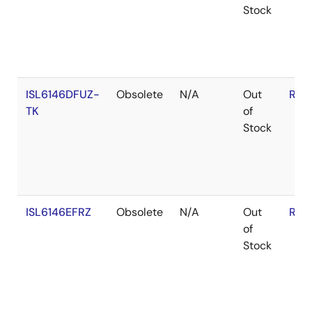
Stock
ISL6146DFUZ-
Obsolete
N/A
Out
RoH
TK
of
Stock
ISL6146EFRZ
Obsolete
N/A
Out
RoH
of
Stock