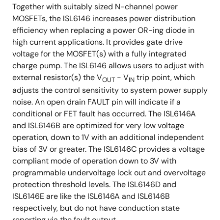
Together with suitably sized N-channel power
MOSFETs, the ISL6146 increases power distribution
efficiency when replacing a power OR-ing diode in
high current applications. It provides gate drive
voltage for the MOSFET(s) with a fully integrated
charge pump. The ISL6146 allows users to adjust with
external resistor(s) the V
- V
trip point, which
OUT
IN
adjusts the control sensitivity to system power supply
noise. An open drain FAULT pin will indicate if a
conditional or FET fault has occurred. The ISL6146A
and ISL6146B are optimized for very low voltage
operation, down to 1V with an additional independent
bias of 3V or greater. The ISL6146C provides a voltage
compliant mode of operation down to 3V with
programmable undervoltage lock out and overvoltage
protection threshold levels. The ISL6146D and
ISL6146E are like the ISL6146A and ISL6146B
respectively, but do not have conduction state
reporting via the fault output.