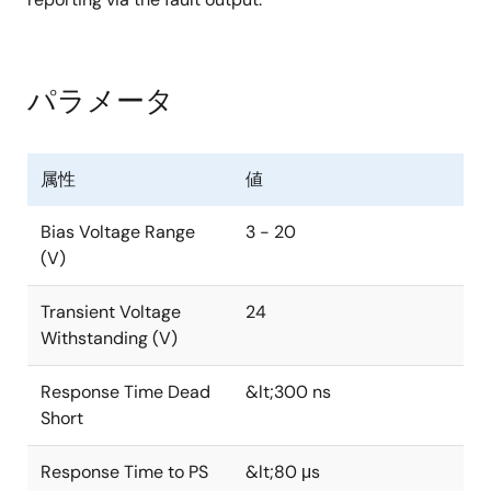
パラメータ
属性
値
Bias Voltage Range
3 - 20
(V)
Transient Voltage
24
Withstanding (V)
Response Time Dead
&lt;300 ns
Short
Response Time to PS
&lt;80 μs