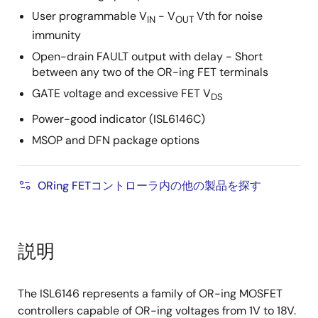
User programmable V
- V
Vth for noise
IN
OUT
immunity
Open-drain FAULT output with delay - Short
between any two of the OR-ing FET terminals
GATE voltage and excessive FET V
DS
Power-good indicator (ISL6146C)
MSOP and DFN package options
ORing FETコントローラ内の他の製品を探す
説明
The ISL6146 represents a family of OR-ing MOSFET
controllers capable of OR-ing voltages from 1V to 18V.