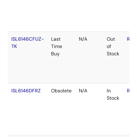
ISL6146CFUZ-
Last
N/A
Out
RoH
TK
Time
of
Buy
Stock
ISL6146DFRZ
Obsolete
N/A
In
RoH
Stock