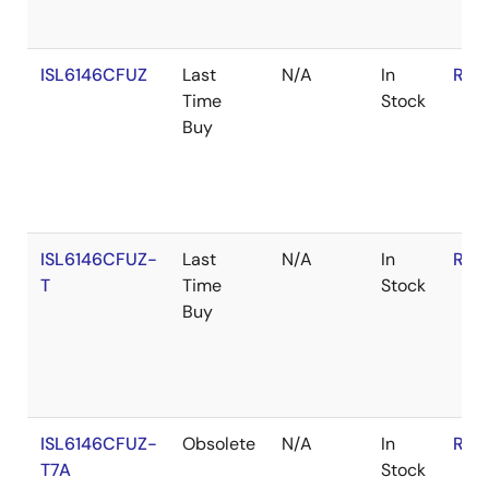
ISL6146CFUZ
Last
N/A
In
RoH
Time
Stock
Buy
ISL6146CFUZ-
Last
N/A
In
RoH
T
Time
Stock
Buy
ISL6146CFUZ-
Obsolete
N/A
In
RoH
T7A
Stock