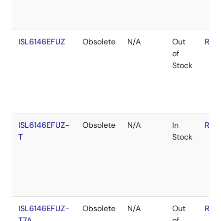
ISL6146EFUZ
Obsolete
N/A
Out
RoH
of
Stock
ISL6146EFUZ-
Obsolete
N/A
In
RoH
T
Stock
ISL6146EFUZ-
Obsolete
N/A
Out
RoH
T7A
of