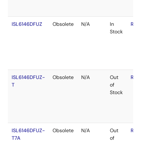
ISL6146DFUZ
Obsolete
N/A
In
RoH
Stock
ISL6146DFUZ-
Obsolete
N/A
Out
RoH
T
of
Stock
ISL6146DFUZ-
Obsolete
N/A
Out
RoH
T7A
of