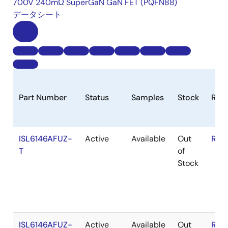
700V 240mΩ SuperGaN GaN FET (PQFN88)
データシート
Part Number
Status
Samples
Stock
RoH
ISL6146AFUZ-
Active
Available
Out
RoH
T
of
Stock
ISL6146AFUZ-
Active
Available
Out
RoH