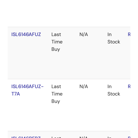
ISL6146AFUZ
Last
N/A
In
RoH
Time
Stock
Buy
ISL6146AFUZ-
Last
N/A
In
RoH
T7A
Time
Stock
Buy