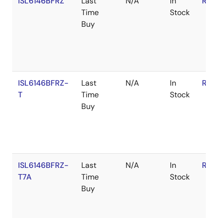
ISL6146BFRZ
Last
N/A
In
RoH
Time
Stock
Buy
ISL6146BFRZ-
Last
N/A
In
RoH
T
Time
Stock
Buy
ISL6146BFRZ-
Last
N/A
In
RoH
T7A
Time
Stock
Buy