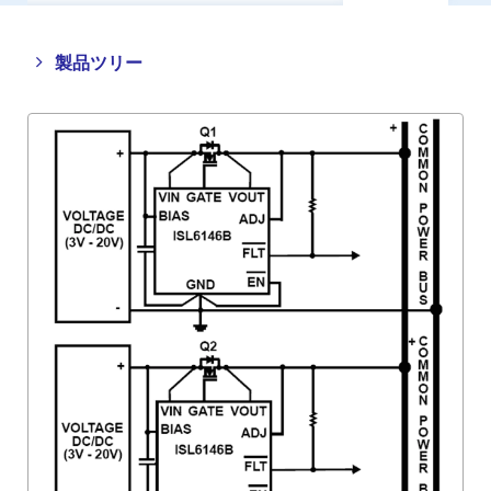
Close
Open
製品ツリー
product
product
tree
tree
menu
menu