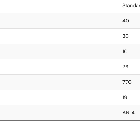
Standa
40
30
10
26
770
19
ANL4