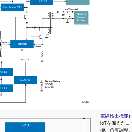
電線検出機能
IoTを備えたコ
御、角度調整