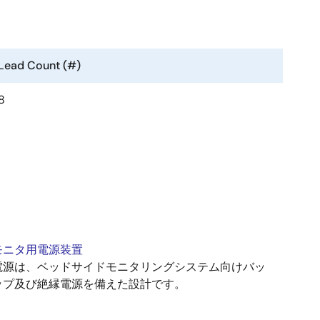
Lead Count (#)
8
モニタ用電源装置
電源は、ベッドサイドモニタリングシステム向けバッ
ップ及び絶縁電源を備えた設計です。