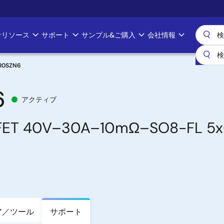
計リソース
サポート
サンプル&ご購入
会社情報
R0SZN6
6
アクティブ
 40V–30A–10mΩ–SO8-FL 5x
ア／ツール
サポート