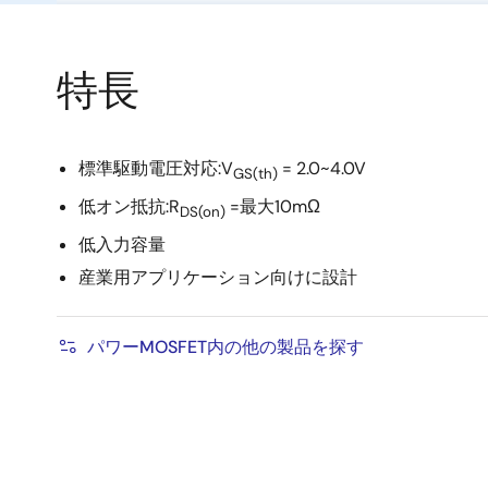
特長
標準駆動電圧対応:V
= 2.0~4.0V
GS(th)
低オン抵抗:R
=最大10mΩ
DS(on)
低入力容量
産業用アプリケーション向けに設計
パワーMOSFET内の他の製品を探す