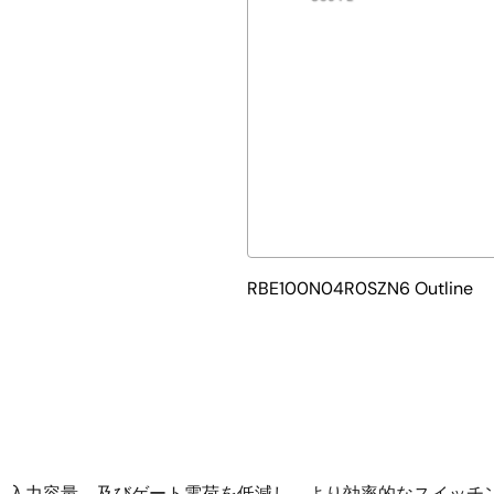
RBE100N04R0SZN6 Outline
て、入力容量、及びゲート電荷を低減し、より効率的なスイッチ