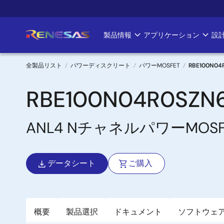
メ
イ
ン
製品情報
アプリケーション
設
Main
コ
ン
navigation
テ
全製品リスト
パワーディスクリート
パワーMOSFET
RBE100N04
ン
パ
ツ
RBE100N04R0SZN
に
ン
移
ANL4 NチャネルパワーMOSFET
く
動
ず
データシート
ご購入
概要
製品選択
ドキュメント
ソフトウェ