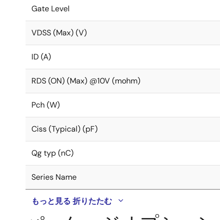
Gate Level
VDSS (Max) (V)
ID (A)
RDS (ON) (Max) @10V (mohm)
Pch (W)
Ciss (Typical) (pF)
Qg typ (nC)
Series Name
もっと見る
折りたたむ