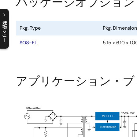
パッケージオプション
製品ツリー
Pkg. Type
Pkg. Dimensio
C
l
o
s
e
p
r
o
d
u
c
t
t
r
e
e
m
e
n
O
p
e
n
p
r
o
d
u
c
t
t
r
e
e
m
e
n
SO8-FL
5.15 x 6.10 x 1.0
アプリケーション・ブ