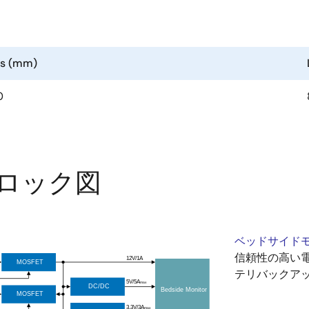
ns (mm)
0
ロック図
ベッドサイド
信頼性の高い
テリバックア