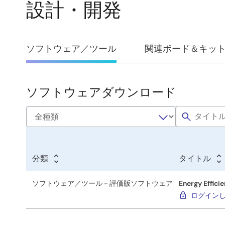
設計・開発
設
ソフトウェア／ツール
関連ボード＆キッ
計・
開
ソフトウェアダウンロード
ソ
発
フ
ト
ウ
分類
タイトル
ェ
ア
ソフトウェア／ツール－評価版ソフトウェア
Energy Effici
／
ログイン
ツ
ー