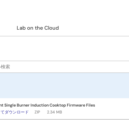
ト
Lab on the Cloud
ent Single Burner Induction Cooktop Firmware Files
してダウンロード
ZIP
2.34 MB