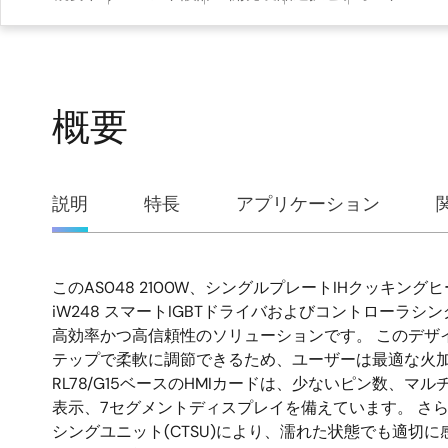
概要
概
説明
特長
アプリケーション
要
このAS048 2100W、シングルプレートIHクッキン
説
iW248 スマートIGBTドライバおよびコントローラシ
高効率かつ高信頼性のソリューションです。 このデザイ
明
テップで柔軟に調節できるため、ユーザーは最適な火
RL78/G15ベースのHMIカードは、少ないピン数、マ
表示、7セグメントディスプレイを備えています。 さ
シングユニット(CTSU)により、濡れた状態でも適切