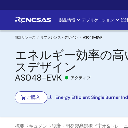
メ
イ
ン
製品情報
アプリケーション
設
Main
コ
ン
navigation
テ
設計リソース
リファレンス・デザイン
AS048-EVK
ン
パ
エネルギー効率の高
ツ
に
ン
スデザイン
移
く
動
AS048-EVK
アクティブ
ず
ご購入
Energy Efficient Single Burner I
概要
ドキュメント
設計・開発
製品選択
ビデオ&トレー