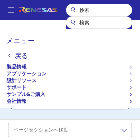
メ
イ
A
ン
Main
コ
設計リソース
ボード＆キット
8T49N241-EVK
navigation
ン
パ
メニュー
テ
Evaluation Kit for
ン
ン
8T49N241
戻る
ツ
く
に
ず
8T49N241-EVK
製品情報
アクティブ
移
アプリケーション
動
設計リソース
サポート
ユーザマニュアル
サンプル&ご購入
会社情報
ご購入
ページセクションへ移動：