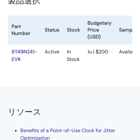
製品選択
Budgetary
Part
Status
Stock
Price
Samplea
Number
(USD)
8T49N241-
Active
In
1u | $200
Available
EVK
Stock
リソース
Benefits of a Point-of-Use Clock for Jitter
Optimization