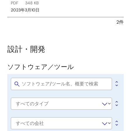
PDF
348 KB
2023年3月10日
2件
設計・開発
ソフトウェア／ツール
ソ
フ
ト
Software
title
ウ
ェ
Software
ア
type
／
ツ
会