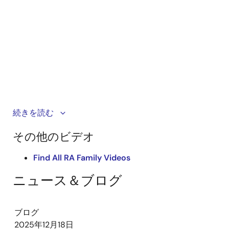
See how to use the scalable Renesas AI Kits to
続きを読む
evaluate and test the application examples and
その他のビデオ
develop your own solutions using Reality AI Tools or
other available ecosystem and AI/ML software.
Find All RA Family Videos
ニュース＆ブログ
ブログ
2025年12月18日