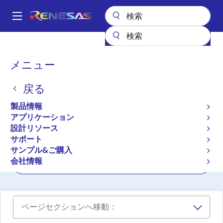
メ
イ
A
ン
Main
コ
設計リソース
ボード＆キット
AIK-RA4E1
navigation
ン
パ
メニュー
テ
RA4E1 AI開発キットプラッ
ン
ン
トフォーム
戻る
ツ
く
に
ず
AIK-RA4E1
製品情報
アクティブ
移
アプリケーション
動
設計リソース
サポート
ユーザマニュアル
サンプル&ご購入
会社情報
ご購入
ページセクションへ移動：