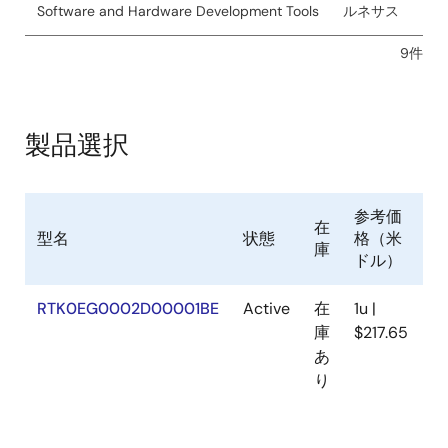
Software and Hardware Development Tools
ルネサス
9件
製品選択
参考価
在
型名
状態
格（米
S
庫
ドル）
RTK0EG0002D00001BE
Active
在
1u |
N
庫
$217.65
あ
り