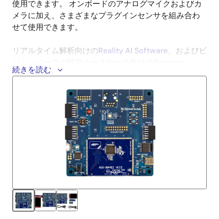
使用できます。 オンボードのアナログマイクおよびカ
メラに加え、さまざまなプラグインセンサを組み合わ
せて使用できます。
リアルタイム解析向けの
Reality AI Software
、およびビ
ジョンベースの特定ユースケース向けの
Renesas
続きを読む
Ready Partner Network
エコシステムパートナに対応し
ています。
本AI Kitでは、提供されているアプリケーション例
（Application Example）の評価およびテストに加え、
利用可能なエコシステムとAI/MLソフトウェアを活用し
て独自ソリューションを開発できます。