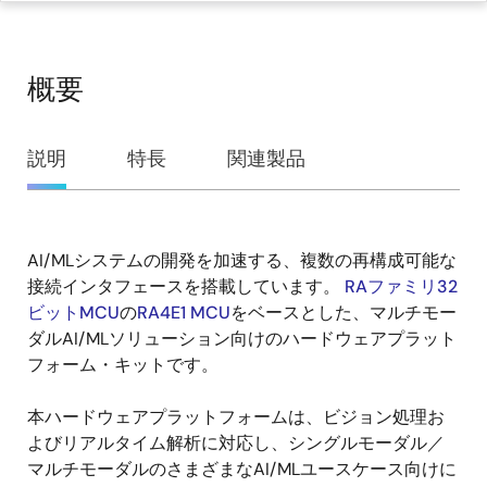
概要
概
説明
特長
関連製品
要
AI/MLシステムの開発を加速する、複数の再構成可能な
説
接続インタフェースを搭載しています。
RAファミリ32
明
ビットMCU
の
RA4E1 MCU
をベースとした、マルチモー
ダルAI/MLソリューション向けのハードウェアプラット
フォーム・キットです。
本ハードウェアプラットフォームは、ビジョン処理お
よびリアルタイム解析に対応し、シングルモーダル／
マルチモーダルのさまざまなAI/MLユースケース向けに