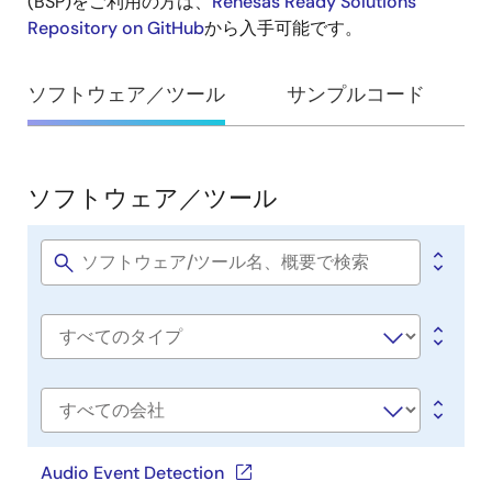
開
(BSP)をご利用の方は、
Renesas Ready Solutions
Repository on GitHub
から入手可能です。
発
ソフトウェア／ツール
サンプルコード
ソフトウェア／ツール
ソ
フ
ト
Software
title
ウ
ェ
Software
ア
type
／
ツ
会
社
ー
名
Audio Event Detection
ル