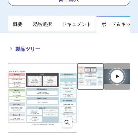
概要
製品選択
ドキュメント
ボード＆キット
Close
Open
製品ツリー
product
product
tree
tree
menu
menu