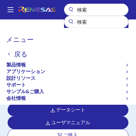
メ
イ
A
ン
Main
コ
全製品リスト
マイクロコントローラとマイクロプロセッサ
navigation
ン
RZ 32 & 64ビットMPU
RZ/G2E
パ
メニュー
テ
ン
RZ/G2E
ン
戻る
ツ
く
アクティブ
に
ず
製品情報
1.2GHz Dualコア Arm Cortex-A53
移
アプリケーション
動
CPU、3Dグラフィックス、ビデオコー
設計リソース
デックエンジン搭載超高性能マイクロ
サポート
サンプル&ご購入
プロセッサ
会社情報
データシート
ユーザマニュアル
ご購入