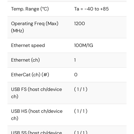
Temp. Range (°C)
Ta = -40 to +85
Operating Freq (Max)
1200
(MHz)
Ethernet speed
100M/1G
Ethernet (ch)
1
EtherCat (ch) (#)
0
USB FS (host ch/device
( 1 / 1 )
ch)
USB HS (host ch/device
( 1 / 1 )
ch)
USB SS (host ch/device
( 1 / 1 )