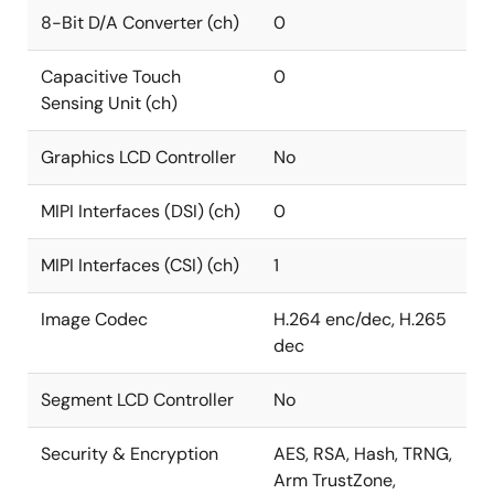
8-Bit D/A Converter (ch)
0
Capacitive Touch
0
Sensing Unit (ch)
Graphics LCD Controller
No
MIPI Interfaces (DSI) (ch)
0
MIPI Interfaces (CSI) (ch)
1
Image Codec
H.264 enc/dec, H.265
dec
Segment LCD Controller
No
Security & Encryption
AES, RSA, Hash, TRNG,
Arm TrustZone,