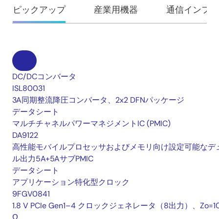
ピックアップ
産業用機器
通信インフラ
DC/DCコンバータ
ISL80031
3A同期整流降圧コンバータ、2x2 DFNパッケージ
データシート
マルチチャネルパワーマネジメントIC (PMIC)
DA9122
高性能モバイルプロセッサおよびメモリ向け設定可能なデ
ル出力5A+5AサブPMIC
データシート
アプリケーション特化型クロック
9FGV0841
1.8 V PCIe Gen1–4 クロックジェネレータ（8出力）、Zo=1
Ω