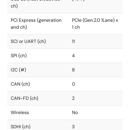
ch)
PCI Express (generation
PCIe (Gen.2.0 1Lane) x
and ch)
1 ch
SCI or UART (ch)
11
SPI (ch)
4
I2C (#)
8
CAN (ch)
0
CAN-FD (ch)
2
Wireless
No
SDHI (ch)
3