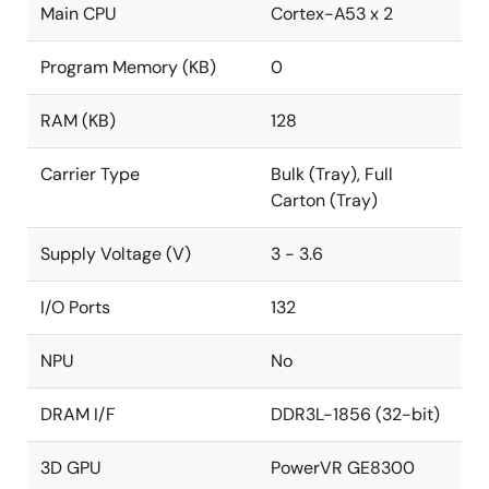
Main CPU
Cortex-A53 x 2
Program Memory (KB)
0
RAM (KB)
128
Carrier Type
Bulk (Tray), Full
Carton (Tray)
Supply Voltage (V)
3 - 3.6
I/O Ports
132
NPU
No
DRAM I/F
DDR3L-1856 (32-bit)
3D GPU
PowerVR GE8300