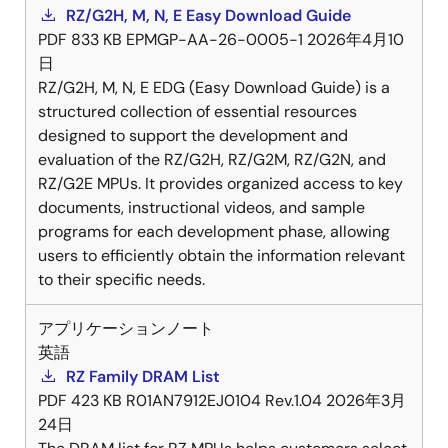
RZ/G2H, M, N, E Easy Download Guide
PDF
833 KB
EPMGP-AA-26-0005-1
2026年4月10
日
RZ/G2H, M, N, E EDG (Easy Download Guide) is a
structured collection of essential resources
designed to support the development and
evaluation of the RZ/G2H, RZ/G2M, RZ/G2N, and
RZ/G2E MPUs. It provides organized access to key
documents, instructional videos, and sample
programs for each development phase, allowing
users to efficiently obtain the information relevant
to their specific needs.
アプリケーションノート
英語
RZ Family DRAM List
PDF
423 KB
R01AN7912EJ0104 Rev.1.04
2026年3月
24日