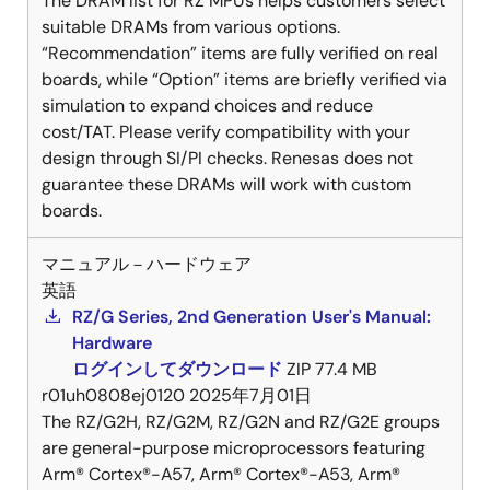
The DRAM list for RZ MPUs helps customers select
suitable DRAMs from various options.
“Recommendation” items are fully verified on real
boards, while “Option” items are briefly verified via
simulation to expand choices and reduce
cost/TAT. Please verify compatibility with your
design through SI/PI checks. Renesas does not
guarantee these DRAMs will work with custom
boards.
マニュアル－ハードウェア
英語
RZ/G Series, 2nd Generation User's Manual:
Hardware
ログインしてダウンロード
ZIP
77.4 MB
r01uh0808ej0120
2025年7月01日
The RZ/G2H, RZ/G2M, RZ/G2N and RZ/G2E groups
are general-purpose microprocessors featuring
Arm® Cortex®-A57, Arm® Cortex®-A53, Arm®