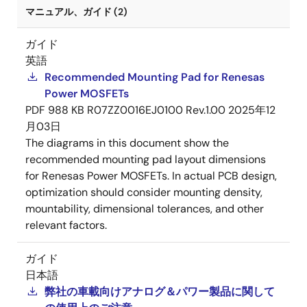
マニュアル、ガイド (2)
ガイド
英語
Recommended Mounting Pad for Renesas
Power MOSFETs
PDF
988 KB
R07ZZ0016EJ0100 Rev.1.00
2025年12
月03日
The diagrams in this document show the
recommended mounting pad layout dimensions
for Renesas Power MOSFETs. In actual PCB design,
optimization should consider mounting density,
mountability, dimensional tolerances, and other
relevant factors.
ガイド
日本語
弊社の車載向けアナログ＆パワー製品に関して