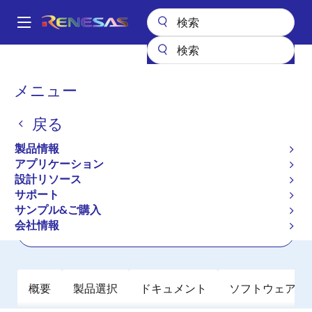
メ
イ
A
ン
Main
コ
全製品リスト
パワーディスクリート
パワーMOSFET
RJF0412JSP
navigation
ン
パ
メニュー
RJF0412JSP
テ
ン
ン
戻る
アクティブ
ツ
く
に
Nch Thermal FET 40V 10A 37mohm
ず
製品情報
移
SOP-8 / SOIC-8
アプリケーション
動
設計リソース
サポート
データシート
サンプル&ご購入
会社情報
ご購入
概要
製品選択
ドキュメント
ソフトウェア／