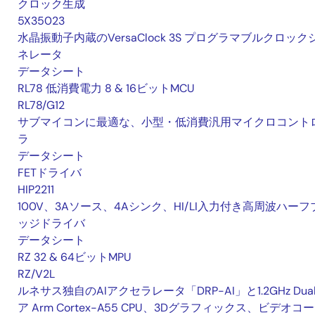
クロック生成
5X35023
水晶振動子内蔵のVersaClock 3S プログラマブルクロック
ネレータ
データシート
RL78 低消費電力 8 & 16ビットMCU
RL78/G12
サブマイコンに最適な、小型・低消費汎用マイクロコント
ラ
データシート
FETドライバ
HIP2211
100V、3Aソース、4Aシンク、HI/LI入力付き高周波ハーフ
ッジドライバ
データシート
RZ 32 & 64ビットMPU
RZ/V2L
ルネサス独自のAIアクセラレータ「DRP-AI」と1.2GHz Dua
ア Arm Cortex-A55 CPU、3Dグラフィックス、ビデオコ