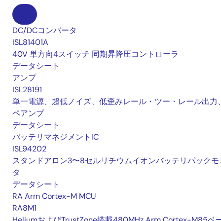
DC/DCコンバータ
ISL81401A
40V 単方向4スイッチ 同期昇降圧コントローラ
データシート
アンプ
ISL28191
単一電源、超低ノイズ、低歪みレール・ツー・レール出力
ペアンプ
データシート
バッテリマネジメントIC
ISL94202
スタンドアロン3〜8セルリチウムイオンバッテリパックモ
タ
データシート
RA Arm Cortex-M MCU
RA8M1
HeliumおよびTrustZone搭載480MHz Arm Cortex-M85