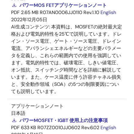
パワーMOS FETアプリケーションノート
PDF
2.65 MB
R07AN0006JJ0110 Rev.1.10
English
2022年12月05日
AI生成コンテンツ:
本資料は、MOSFETの絶対最大定
格および電気的特性を25℃で説明しています。ドレ
イン・ソース電圧、ゲート・ソース電圧、ドレイン
電流、アバランシェエネルギーなどの主要パラメー
タを定義し、これらの範囲内での使用を強調してい
ます。電気的特性では、破壊電圧、しきい値電圧、
オン抵抗、スイッチング時間などを詳細に解説して
います。また、ケース温度に伴う許容チャネル損失
と、安全動作領域（SOA）の5つの制限要因につい
ても説明しています。
アプリケーションノート
日本語
パワーMOSFET・IGBT 使用上の注意事項
PDF
633 KB
R07ZZ0010JJ0602 Rev.6.02
English