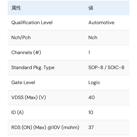
属性
値
Qualification Level
Automotive
Nch/Pch
Nch
Channels (#)
1
Standard Pkg. Type
SOP-8 / SOIC-8
Gate Level
Logic
VDSS (Max) (V)
40
ID (A)
10
RDS (ON) (Max) @10V (mohm)
37