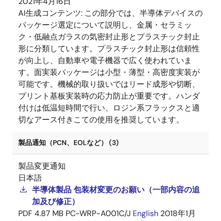
2021年4月16日
AI生成コンテンツ:
この部分では、半導体デバイスの
パッケージ選定について説明し、金属・セラミッ
ク・低融点ガラスの気密封止形とプラスチック封止
形に分類しています。プラスチック封止形は信頼性
が向上し、自動車や電子機器で広く使われていま
す。面実装パッケージは小型・薄型・高密度実装が
可能です。機械的取り扱いではリード成形や切断、
プリント基板実装時の応力防止が重要です。ハンダ
付けは低温短時間で行い、ロジン系フラックスと適
切なアース付きこての使用を推奨しています。
製品通知（PCN、EOLなど） (3)
製品変更通知
日本語
半導体製品 包装材変更のお願い（一部内容の追
加及び修正）
PDF
4.87 MB
PC-WRP-A001C/J
English
2018年1月