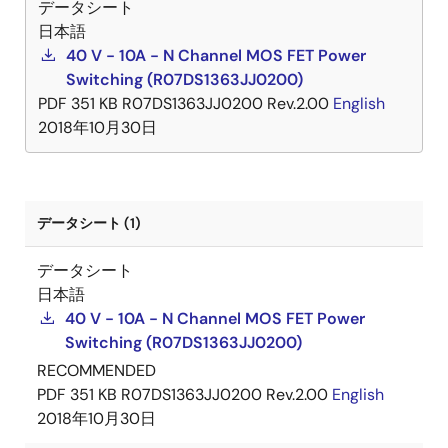
データシート
日本語
40 V - 10A - N Channel MOS FET Power
Switching (R07DS1363JJ0200)
PDF
351 KB
R07DS1363JJ0200 Rev.2.00
English
2018年10月30日
データシート (1)
データシート
日本語
40 V - 10A - N Channel MOS FET Power
Switching (R07DS1363JJ0200)
RECOMMENDED
PDF
351 KB
R07DS1363JJ0200 Rev.2.00
English
2018年10月30日