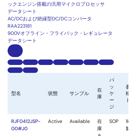
ックエンジン搭載の汎用マイクロプロセッサ
データシート
AC/DCおよび絶縁型DC/DCコンバータ
RAA223181
900Vオフライン・フライバック・レギュレータ
データシート
パ
ッ
参考
在
型名
状態
サンプル
ケ
格（
庫
ー
ドル
ジ
RJF0412JSP-
Active
Available
在
SOP
1ku |
00#J0
庫
$0.8
あ