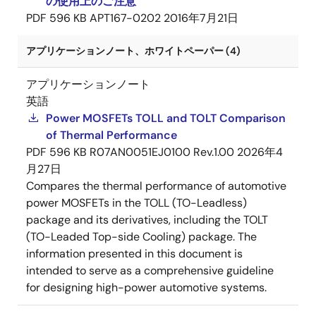
の使用上のご注意
PDF
596 KB
APT167-0202
2016年7月21日
アプリケーションノート、ホワイトペーパー (4)
アプリケーションノート
英語
Power MOSFETs TOLL and TOLT Comparison
of Thermal Performance
PDF
596 KB
R07AN0051EJ0100 Rev.1.00
2026年4
月27日
Compares the thermal performance of automotive
power MOSFETs in the TOLL (TO-Leadless)
package and its derivatives, including the TOLT
(TO-Leaded Top-side Cooling) package. The
information presented in this document is
intended to serve as a comprehensive guideline
for designing high-power automotive systems.