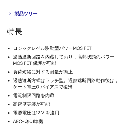
Close
Open
製品ツリー
product
product
tree
tree
特長
menu
menu
ロジックレベル駆動型パワーMOS FET
過熱遮断回路を内蔵しており，高熱状態のパワー
MOS FET 保護が可能
負荷短絡に対する耐量が向上
過熱遮断方式はラッチ型。過熱遮断回路動作後は，
ゲート電圧0 バイアスで復帰
電流制限回路を内蔵
高密度実装が可能
電源電圧は12 V を適用
AEC-Q101準拠