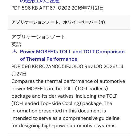
の使用上のご注意
PDF
596 KB
APT167-0202
2016年7月21日
アプリケーションノート、ホワイトペーパー (4)
アプリケーションノート
英語
Power MOSFETs TOLL and TOLT Comparison
of Thermal Performance
PDF
596 KB
R07AN0051EJ0100 Rev.1.00
2026年4
月27日
Compares the thermal performance of automotive
power MOSFETs in the TOLL (TO-Leadless)
package and its derivatives, including the TOLT
(TO-Leaded Top-side Cooling) package. The
information presented in this document is
intended to serve as a comprehensive guideline
for designing high-power automotive systems.