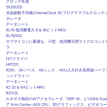
クロック生成
5X35023
水晶振動子内蔵のVersaClock 3S プログラマブルクロック
ネレータ
データシート
RL78 低消費電力 8 & 16ビットMCU
RL78/G12
サブマイコンに最適な、小型・低消費汎用マイクロコント
ラ
データシート
FETドライバ
HIP2211
100V、3Aソース、4Aシンク、HI/LI入力付き高周波ハーフ
ッジドライバ
データシート
RZ 32 & 64ビットMPU
RZ/V2L
ルネサス独自のAIアクセラレータ「DRP-AI」と1.2GHz Dua
ア Arm Cortex-A55 CPU、3Dグラフィックス、ビデオコ