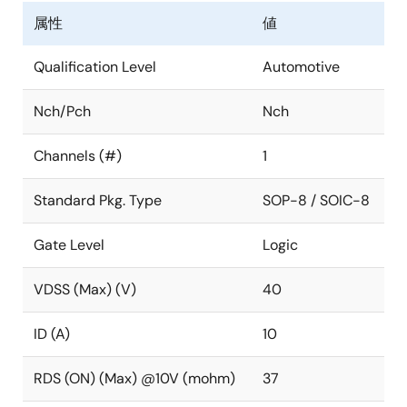
属性
値
Qualification Level
Automotive
Nch/Pch
Nch
Channels (#)
1
Standard Pkg. Type
SOP-8 / SOIC-8
Gate Level
Logic
VDSS (Max) (V)
40
ID (A)
10
RDS (ON) (Max) @10V (mohm)
37