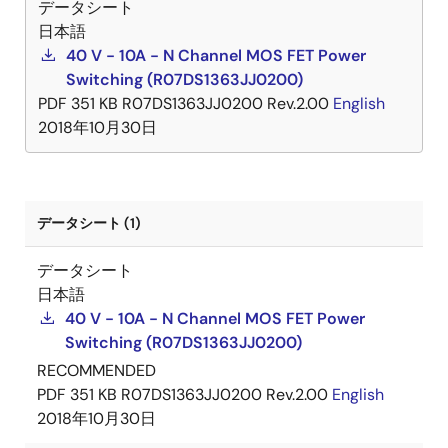
データシート
日本語
40 V - 10A - N Channel MOS FET Power
Switching (R07DS1363JJ0200)
PDF
351 KB
R07DS1363JJ0200 Rev.2.00
English
2018年10月30日
データシート (1)
データシート
日本語
40 V - 10A - N Channel MOS FET Power
Switching (R07DS1363JJ0200)
RECOMMENDED
PDF
351 KB
R07DS1363JJ0200 Rev.2.00
English
2018年10月30日