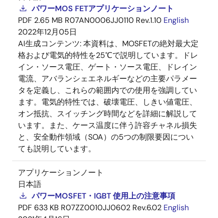
パワーMOS FETアプリケーションノート
PDF
2.65 MB
R07AN0006JJ0110 Rev.1.10
English
2022年12月05日
AI生成コンテンツ:
本資料は、MOSFETの絶対最大定
格および電気的特性を25℃で説明しています。ドレ
イン・ソース電圧、ゲート・ソース電圧、ドレイン
電流、アバランシェエネルギーなどの主要パラメー
タを定義し、これらの範囲内での使用を強調してい
ます。電気的特性では、破壊電圧、しきい値電圧、
オン抵抗、スイッチング時間などを詳細に解説して
います。また、ケース温度に伴う許容チャネル損失
と、安全動作領域（SOA）の5つの制限要因につい
ても説明しています。
アプリケーションノート
日本語
パワーMOSFET・IGBT 使用上の注意事項
PDF
633 KB
R07ZZ0010JJ0602 Rev.6.02
English