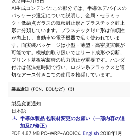
2021年4月16日
AI生成コンテンツ:
この部分では、半導体デバイスの
パッケージ選定について説明し、金属・セラミッ
ク・低融点ガラスの気密封止形とプラスチック封止
形に分類しています。プラスチック封止形は信頼性
が向上し、自動車や電子機器で広く使われていま
す。面実装パッケージは小型・薄型・高密度実装が
可能です。機械的取り扱いではリード成形や切断、
プリント基板実装時の応力防止が重要です。ハンダ
付けは低温短時間で行い、ロジン系フラックスと適
切なアース付きこての使用を推奨しています。
製品通知（PCN、EOLなど） (3)
製品変更通知
日本語
半導体製品 包装材変更のお願い（一部内容の追
加及び修正）
PDF
4.87 MB
PC-WRP-A001C/J
English
2018年1月