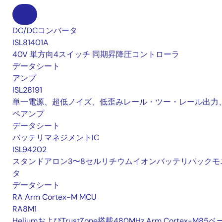
DC/DCコンバータ
ISL81401A
40V 単方向4スイッチ 同期昇降圧コントローラ
データシート
アンプ
ISL28191
単一電源、超低ノイズ、低歪みレール・ツー・レール出力
ペアンプ
データシート
バッテリマネジメントIC
ISL94202
スタンドアロン3〜8セルリチウムイオンバッテリパックモ
タ
データシート
RA Arm Cortex-M MCU
RA8M1
HeliumおよびTrustZone搭載480MHz Arm Cortex-M85