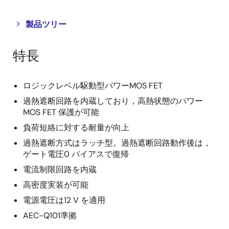
Close
Open
製品ツリー
product
product
tree
tree
特長
menu
menu
ロジックレベル駆動型パワーMOS FET
過熱遮断回路を内蔵しており，高熱状態のパワー
MOS FET 保護が可能
負荷短絡に対する耐量が向上
過熱遮断方式はラッチ型。過熱遮断回路動作後は，
ゲート電圧0 バイアスで復帰
電流制限回路を内蔵
高密度実装が可能
電源電圧は12 V を適用
AEC-Q101準拠