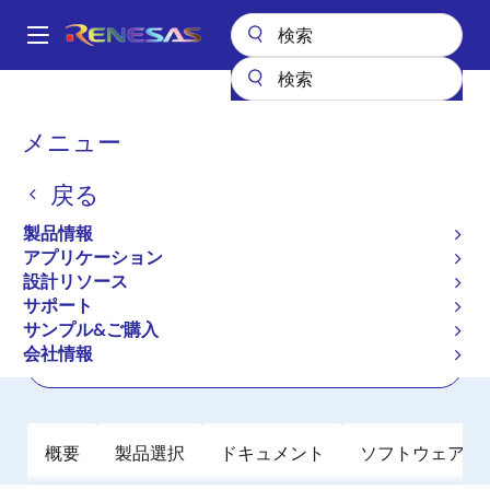
メ
イ
A
ン
Main
コ
全製品リスト
パワーディスクリート
パワーMOSFET
RJF0412JSP
navigation
ン
パ
メニュー
RJF0412JSP
テ
ン
ン
戻る
アクティブ
ツ
く
に
Nch Thermal FET 40V 10A 37mohm
ず
製品情報
移
SOP-8 / SOIC-8
アプリケーション
動
設計リソース
サポート
データシート
サンプル&ご購入
会社情報
ご購入
概要
製品選択
ドキュメント
ソフトウェア／