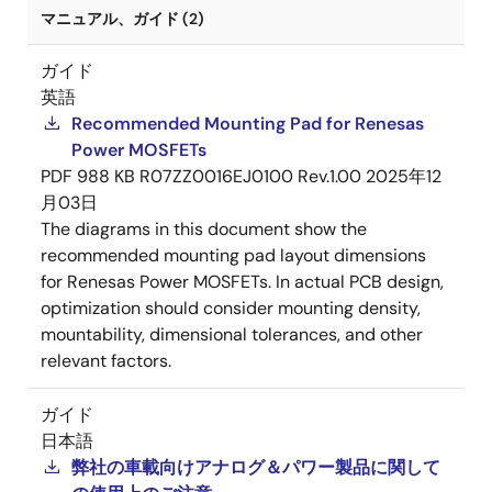
マニュアル、ガイド (2)
ガイド
英語
Recommended Mounting Pad for Renesas
Power MOSFETs
PDF
988 KB
R07ZZ0016EJ0100 Rev.1.00
2025年12
月03日
The diagrams in this document show the
recommended mounting pad layout dimensions
for Renesas Power MOSFETs. In actual PCB design,
optimization should consider mounting density,
mountability, dimensional tolerances, and other
relevant factors.
ガイド
日本語
弊社の車載向けアナログ＆パワー製品に関して