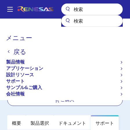
メ
イ
A
ン
Main
コ
全製品リスト
パワー & パワーマネジメント
navigation
ン
車載用インテリジェント パワー デバイス（保護機能内蔵）
パ
メニュー
UPD166029T1J
テ
ン
ン
UPD166029T1J
戻る
ツ
く
に
ず
製品情報
アクティブ
移
アプリケーション
インテリジェントパワーデバイス
動
設計リソース
サポート
サンプル&ご購入
データシート
会社情報
ご購入
概要
製品選択
ドキュメント
サポート