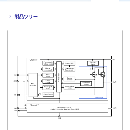
Close
Open
製品ツリー
product
product
tree
tree
menu
menu