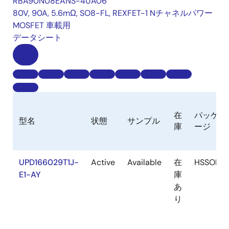
RBA90N08EANS-4UA06
80V, 90A, 5.6mΩ, SO8-FL, REXFET-1 Nチャネルパワー
MOSFET 車載用
データシート
在
パッケ
型名
状態
サンプル
庫
ージ
UPD166029T1J-
Active
Available
在
HSSOP
E1-AY
庫
あ
り