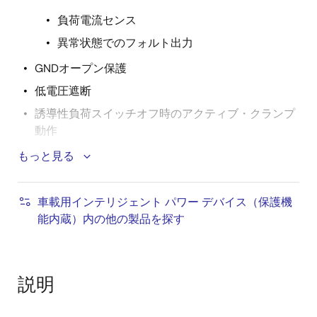
負荷電流センス
異常状態でのフォルト出力
GNDオープン保護
低電圧遮断
誘導性負荷スイッチオフ時のアクティブ・クランプ
動作
AEC認定
もっと見る
RoHS指令準拠
製品仕様
車載用インテリジェント パワー デバイス（保護機
能内蔵）内の他の製品を探す
Nch/Pch: Nch
車載用
パッケージ・タイプ: 12pinHSSOP
説明
タイプ: ハイサイド
チャネル: 2