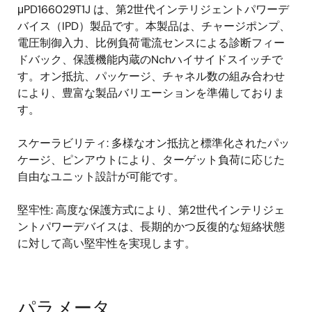
μPD166029T1J は、第2世代インテリジェントパワーデ
RON (mohm) typ. @ Tj = 25 °C: 70
バイス（IPD）製品です。本製品は、チャージポンプ、
RON (mohm) max. @ Tj = 150 °C: 180
電圧制御入力、比例負荷電流センスによる診断フィー
ドバック、保護機能内蔵のNchハイサイドスイッチで
Vcc (V) min.: 4.5
す。オン抵抗、パッケージ、チャネル数の組み合わせ
Vcc (V) max.: 28
により、豊富な製品バリエーションを準備しておりま
Vload dump (V): 42
す。
IL (A) typ.: 1.8
スケーラビリティ: 多様なオン抵抗と標準化されたパッ
IL (SC) (A): 13
ケージ、ピンアウトにより、ターゲット負荷に応じた
診断: 電流センス
自由なユニット設計が可能です。
ton (µs) max.: 200
堅牢性: 高度な保護方式により、第2世代インテリジェ
toff (µs) max.: 200
ントパワーデバイスは、長期的かつ反復的な短絡状態
Tch (°C) min. :-40
に対して高い堅牢性を実現します。
Tch (°C): 150
取り付け: SMD
パラメータ