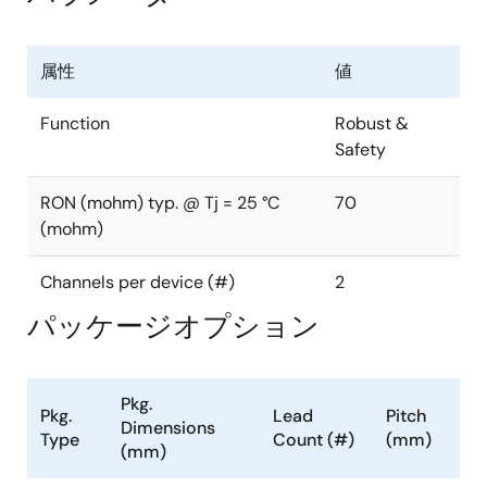
属性
値
Function
Robust &
Safety
RON (mohm) typ. @ Tj = 25 °C
70
(mohm)
Channels per device (#)
2
パッケージオプション
Pkg.
Pkg.
Lead
Pitch
Dimensions
Type
Count (#)
(mm)
(mm)