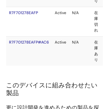
り
R7F701278EAFP
Active
N/A
在
問
庫
切
れ
R7F701278EAFP#AC6
Active
N/A
在
Ro
庫
Ro
あ
り
このデバイスに組み合わせたい
製品
更に設計開発を進めるための製品を探