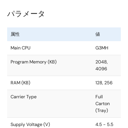
セキュアウォッチドッグ タイマ
パラメータ
メモリ保護機能
動作電圧:
属性
値
1.15 - 1.35 V (CPUコア用)
4.5 - 5.5 V (I/O用、システム用、ADコンバータ
Main CPU
G3MH
ー用、RDコンバーター用)
Program Memory (KB)
2048,
動作温度: Tj= -40 - +150°
4096
RAM (KB)
128, 256
Carrier Type
Full
Carton
(Tray)
Supply Voltage (V)
4.5 - 5.5