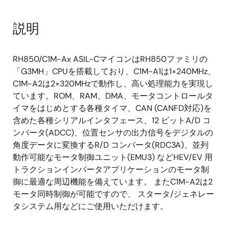
シリアルコミュニケーションインタフェース
(SCI3) 3チャネル
説明
RSENT 4チャネル
モータ制御:
RH850/C1M-Ax ASIL-CマイコンはRH850ファミリの
「G3MH」CPUを搭載しており、C1M-A1は1×240MHz、
モータコントロールタイマ (TSG3) 2 or 3ユニッ
C1M-A2は2×320MHzで動作し、高い処理能力を実現し
ト
ています。ROM、RAM、DMA、モータコントロールタ
イマをはじめとする各種タイマ、CAN (CANFD対応)を
R/D コンバータ(RDC3A) 1 or 2ユニット
含めた各種シリアルインタフェース、12 ビットA/D コ
エンハンスドモータコントロールユニット
ンバータ(ADCC)、位置センサの出力信号をデジタルの
(EMU3) 1ユニット
角度データに変換するR/D コンバータ(RDC3A)、並列
機能安全:
動作可能なモータ制御ユニット(EMU3) などHEV/EV 用
トラクションインバータアプリケーションのモータ制
マルチインプットシグネチャジェネレータ
御に最適な周辺機能を備えています。 またC1M-A2は2
(MISG)
モータ同時制御が可能ですので、 スタータ/ジェネレー
タシステム用などにご使用いただけます。
クロックモニタ
ウォッチドッグ タイマ