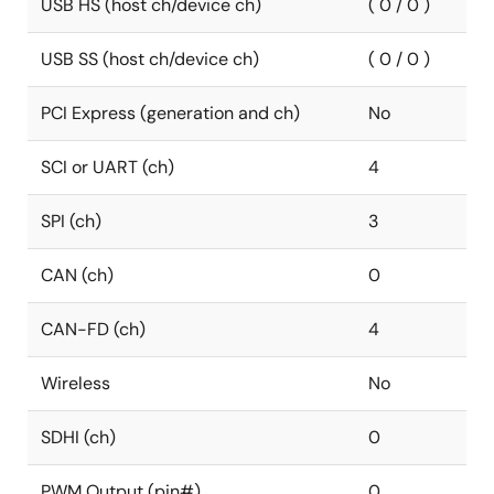
USB HS (host ch/device ch)
( 0 / 0 )
USB SS (host ch/device ch)
( 0 / 0 )
PCI Express (generation and ch)
No
SCI or UART (ch)
4
SPI (ch)
3
CAN (ch)
0
CAN-FD (ch)
4
Wireless
No
SDHI (ch)
0
PWM Output (pin#)
0