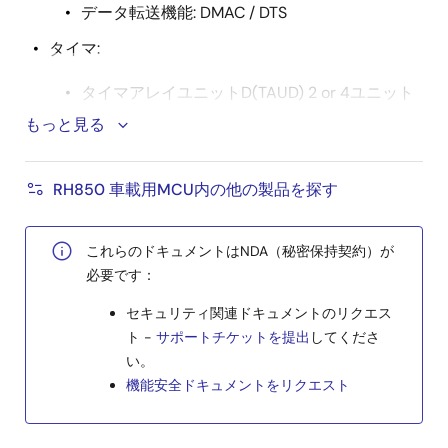
データ転送機能: DMAC / DTS
タイマ:
タイマアレイユニットD(TAUD) 2 or 4ユニット
もっと見る
タイマアレイユニットJ(TAUJ) 1 or 2ユニット
モータコントロールタイマ (TSG3) 2 or 3ユニッ
ト
RH850 車載用MCU内の他の製品を探す
エンコーダタイマ(ENCA) 2ユニット
アナログ:逐次比較型A/Dコンバータ 30 or 48チャネ
これらのドキュメントはNDA（秘密保持契約）が
ル, 3ユニット
必要です：
通信インタフェース:
セキュリティ関連ドキュメントのリクエス
ト -
サポートチケットを提出
してくださ
クロック同期シリアルインタフェースH (CSIH)
い。
3チャネル
機能安全ドキュメントをリクエスト
CANインタフェース(RS-CANFD) 4チャネル
LINインタフェース(RLIN3) 3チャネル