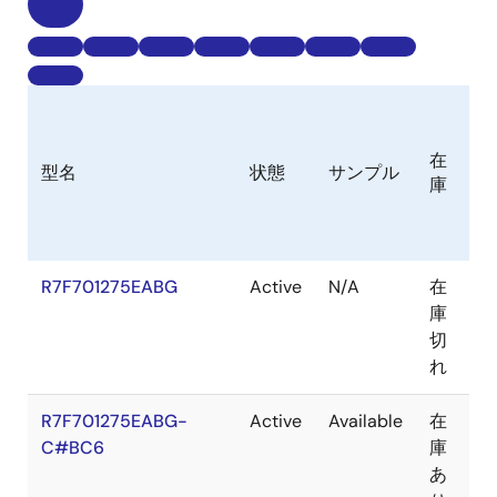
在
型名
状態
サンプル
Ro
庫
R7F701275EABG
Active
N/A
在
問
庫
切
れ
R7F701275EABG-
Active
Available
在
問
C#BC6
庫
あ