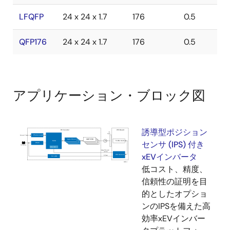
LFQFP
24 x 24 x 1.7
176
0.5
QFP176
24 x 24 x 1.7
176
0.5
アプリケーション・ブロック図
誘導型ポジション
センサ (IPS) 付き
xEVインバータ
低コスト、精度、
信頼性の証明を目
的としたオプショ
ンのIPSを備えた高
効率xEVインバー