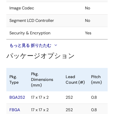
Image Codec
No
Segment LCD Controller
No
Security & Encryption
Yes
もっと見る
折りたたむ
パッケージオプション
Pkg.
Pkg.
Lead
Pitch
Dimensions
Type
Count (#)
(mm)
(mm)
BGA252
17 x 17 x 2
252
0.8
FBGA
17 x 17 x 2
252
0.8