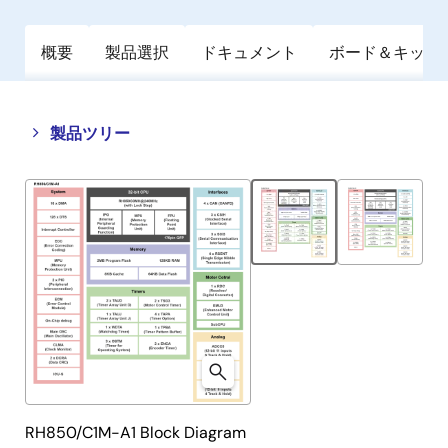
概要
製品選択
ドキュメント
ボード＆キット
Close
Open
製品ツリー
product
product
tree
tree
menu
menu
RH850/C1M-A1 Block Diagram