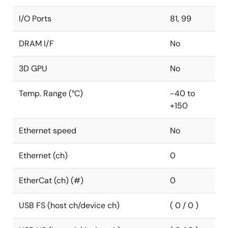
I/O Ports
81, 99
DRAM I/F
No
3D GPU
No
Temp. Range (°C)
-40 to
+150
Ethernet speed
No
Ethernet (ch)
0
EtherCat (ch) (#)
0
USB FS (host ch/device ch)
( 0 / 0 )