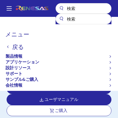
メ
イ
A
ン
Main
コ
全製品リスト
マイクロコントローラとマイクロプロセッサ
navigation
ン
RH850 車載用MCU
RH850/C1M-Ax
パ
メニュー
テ
ン
RH850/C1M-Ax
ン
戻る
ツ
く
アクティブ
に
ず
製品情報
HEV/EV用モータ制御に最適。レゾル
移
アプリケーション
動
バ/ディジタルコンバータ搭載のハイエ
設計リソース
ンド車載マイコン
サポート
サンプル&ご購入
会社情報
データシート
ユーザマニュアル
ご購入