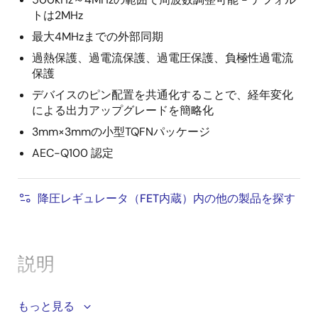
トは2MHz
最大4MHzまでの外部同期
過熱保護、過電流保護、過電圧保護、負極性過電流
保護
デバイスのピン配置を共通化することで、経年変化
による出力アップグレードを簡略化
3mm×3mmの小型TQFNパッケージ
AEC-Q100 認定
降圧レギュレータ（FET内蔵）内の他の製品を探す
説明
ISL78233とISL78234は、高効率のモノリシック同期式
もっと見る