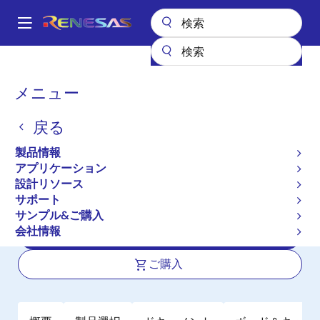
メ
イ
A
ン
Main
コ
全製品リスト
パワー & パワーマネジメント
DC/DCコンバータ
navigation
ン
ステップダウン（降圧）
降圧レギュレータ（FET内蔵）
パ
メニュー
ISL78234
テ
ン
ン
ISL78234
戻る
ツ
く
に
ず
製品情報
アクティブ
移
アプリケーション
4Aコンパクト同期整流型降圧レギュレ
動
設計リソース
ータ
サポート
サンプル&ご購入
会社情報
データシート
ご購入