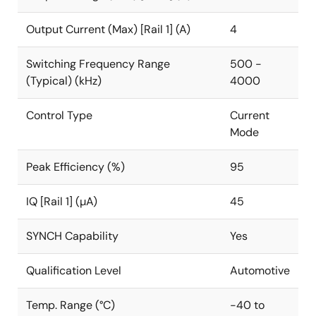
および過電流時に内部でヒカップモードによる電流制
限を行うことで、故障を防止します。
Output Current (Max) [Rail 1] (A)
4
その他、過電圧、過熱などの保護機能も内蔵されてい
Switching Frequency Range
500 -
ます。 パワーグッド出力電圧モニタは、出力がレギュ
(Typical) (kHz)
4000
レーションにあることを示します。 ISL78233と
ISL78234は、電源投入時に1msのパワーグッド（PG）
Control Type
Current
タイマを提供します。 シャットダウン時には、内部の
Mode
ソフトストップ・スイッチにより出力コンデンサを放
電します。 その他、内部固定または調整可能なソフト
Peak Efficiency (%)
95
スタート、内部/外部補正などの機能を備えています。
IQ [Rail 1] (µA)
45
ISL78233とISL78234は、鉛フリーパッケージの
3mm×3mm 16 Ld Thin Quad Flat（TQFN）と、熱性能
SYNCH Capability
Yes
を高めるためにパッドを露出した5mm×5mm 16 Ld
Wettable Flank Quad Flat No-Lead （WFQFN）で提供
Qualification Level
Automotive
されています。 ISL78233とISL78234は、-40°C～
+125°Cの温度範囲で動作するように定格されていま
Temp. Range (°C)
-40 to
す。