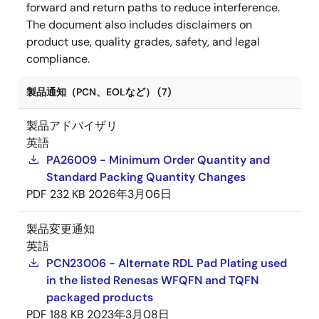
forward and return paths to reduce interference.
The document also includes disclaimers on
product use, quality grades, safety, and legal
compliance.
製品通知（PCN、EOLなど） (7)
製品アドバイザリ
英語
PA26009 - Minimum Order Quantity and
Standard Packing Quantity Changes
PDF
232 KB
2026年3月06日
製品変更通知
英語
PCN23006 - Alternate RDL Pad Plating used
in the listed Renesas WFQFN and TQFN
packaged products
PDF
188 KB
2023年3月08日