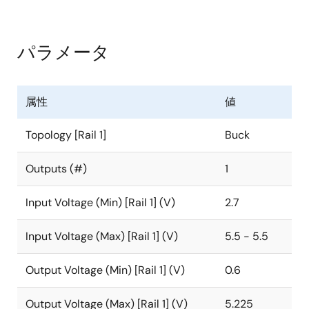
降圧DC/DCコンバータで、2.7V～5.5Vの入力電源から
3A（ISL78233）または4A（ISL78234）の連続出力電流
を供給することが可能です。 このデバイスは電流モー
パラメータ
ド制御アーキテクチャを採用し、高速な過渡応答と優
れたループ安定性で、高周波での超低デューティ・サ
イクル動作を実現します。 ISL78233とISL78234は、非
属性
値
常に低いオン 抵抗のPチャネル （35mΩ）ハイサイド
FETとNチャネル（11mΩ）ロー サイドFETを統合し、効
Topology [Rail 1]
Buck
率を最大化し、外部部品数を削減することができまし
た。 100%デューティ・サイクル動作により、4Aの出
Outputs (#)
1
力電流で200mV以下のドロップアウト電圧を実現しま
す。PWM（パルス幅変調器）の動作周波数を500kHz
Input Voltage (Min) [Rail 1] (V)
2.7
～4MHzの範囲で調整可能です。 FS端子をハイにする
ことで、デフォルトのスイッチング周波数である2MHz
Input Voltage (Max) [Rail 1] (V)
5.5 - 5.5
が設定されます。 ISL78233とISL78234は、軽負荷時に
は不連続動作または強制連続動作に設定することが可
能です。 強制的に連続動作させることでノイズやRF干
Output Voltage (Min) [Rail 1] (V)
0.6
渉を低減し、不連続モードでは軽負荷時のスイッチン
グ損失を低減することで高効率を実現します。 短絡時
Output Voltage (Max) [Rail 1] (V)
5.225