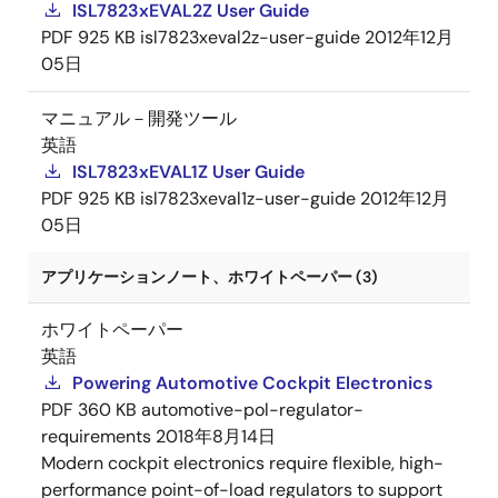
ISL7823xEVAL2Z User Guide
PDF
925 KB
isl7823xeval2z-user-guide
2012年12月
05日
マニュアル－開発ツール
英語
ISL7823xEVAL1Z User Guide
PDF
925 KB
isl7823xeval1z-user-guide
2012年12月
05日
アプリケーションノート、ホワイトペーパー (3)
ホワイトペーパー
英語
Powering Automotive Cockpit Electronics
PDF
360 KB
automotive-pol-regulator-
requirements
2018年8月14日
Modern cockpit electronics require flexible, high-
performance point-of-load regulators to support