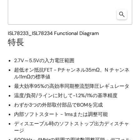
ISL78233_ISL78234 Functional Diagram
特長
2.7V～5.5Vの入力電圧範囲
超低オン抵抗FET - Pチャンネル35mΩ、N チャンネ
ル11mΩの標準値
最大効率95%の高効率同期整流型降圧レギュレータ
温度/負荷/ラインに対して-1.2%/1%の基準精度
わずか3つの外部取付部品でBOMを完成
内部ソフトスタート - 1msまたは調整可能
ディスエーブル時のソフトストップ出力ディスチャ
ージ
500kHz～4MHzの範囲で周波数調整可能 - デフォル