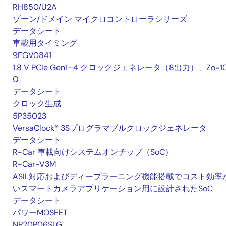
RH850/U2A
ゾーン/ドメイン マイクロコントローラシリーズ
データシート
車載用タイミング
9FGV0841
1.8 V PCIe Gen1–4 クロックジェネレータ（8出力）、Zo=1
Ω
データシート
クロック生成
5P35023
VersaClock® 3Sプログラマブルクロックジェネレータ
データシート
R-Car 車載向けシステムオンチップ（SoC）
R-Car-V3M
ASIL対応およびディープラーニング機能搭載でコスト効率
いスマートカメラアプリケーション用に設計されたSoC
データシート
パワーMOSFET
NP20P06SLG