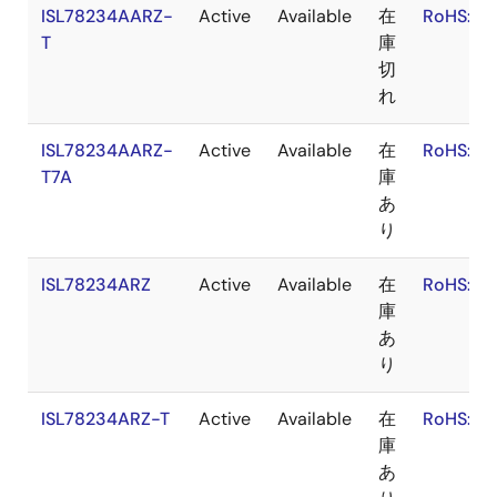
ISL78234AARZ-
Active
Available
在
RoHS:EN
T
庫
切
れ
ISL78234AARZ-
Active
Available
在
RoHS:EN
T7A
庫
あ
り
ISL78234ARZ
Active
Available
在
RoHS:EN
庫
あ
り
ISL78234ARZ-T
Active
Available
在
RoHS:EN
庫
あ