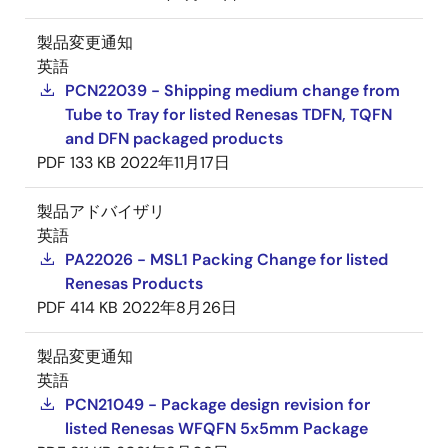
製品変更通知
英語
PCN22039 - Shipping medium change from
Tube to Tray for listed Renesas TDFN, TQFN
and DFN packaged products
PDF
133 KB
2022年11月17日
製品アドバイザリ
英語
PA22026 - MSL1 Packing Change for listed
Renesas Products
PDF
414 KB
2022年8月26日
製品変更通知
英語
PCN21049 - Package design revision for
listed Renesas WFQFN 5x5mm Package