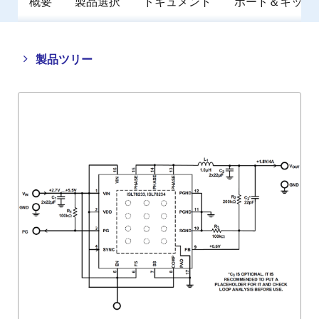
概要
製品選択
ドキュメント
ボード＆キット
Close
Open
製品ツリー
product
product
tree
tree
menu
menu