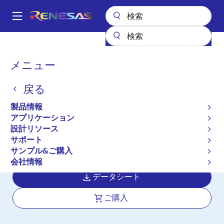
メ
イ
A
ン
Main
コ
全製品リスト
インタフェース
navigation
ン
RS-485/422、RS-232、およびマルチプロトコルトランシーバ
パ
メニュー
ISL3159E
テ
ン
ン
ISL3159E
戻る
ツ
く
に
ず
製品情報
アクティブ
移
アプリケーション
±15kV ESD Protected, +125°C,
動
設計リソース
40Mbps, 5V, PROFIBUS, Full Fail-safe,
サポート
RS-485/RS-422 Transceivers
サンプル&ご購入
会社情報
データシート
ご購入