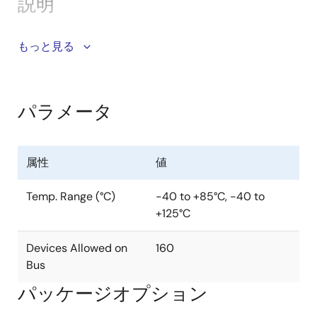
説明
ISL3159Eは、±15kV IEC61000 ESD保護、5V電源のシン
もっと見る
グルトランシーバで、平衡型通信のRS-485とRS-422
の両方の規格に適合しています。 また、高速PROFIBUS
アプリケーションに必要なより大きな出力電圧とより
パラメータ
高いデータレート(最大40Mbps)を特長とし、産業用お
よび拡張産業用(-40°C〜+ 125°C)温度範囲を提供しま
す。 低いバス電流(+220μA/-150μA)で、RS-485バス
属性
値
に「1/5単位負荷」が与えられます。。 これにより、
RS-485仕様の負荷制限を超えたり、リピータを使用し
Temp. Range (°C)
-40 to +85°C, -40 to
たりすることなく、ネットワーク上で最大160個のトラ
+125°C
ンシーバを使用できます。 このトランシーバは
5V±10%の許容誤差の電源を必要とし、この電源範囲を
Devices Allowed on
160
超えても、少なくとも2.1Vの差動出力電圧を供給しま
Bus
す。これは、優れたノイズ耐性(データインテグリテ
ィ)、より長いリーチ、または「スター」型で最大6つ
パッケージオプション
の120Ω終端を、非標準バストポロジかつ40Mbpsの優