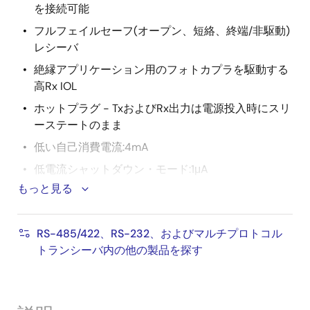
を接続可能
フルフェイルセーフ(オープン、短絡、終端/非駆動)
レシーバ
絶縁アプリケーション用のフォトカプラを駆動する
高Rx IOL
ホットプラグ - TxおよびRx出力は電源投入時にスリ
ーステートのまま
低い自己消費電流:4mA
低電流シャットダウン・モード:1μA
もっと見る
-7V〜+12Vのコモンモード入力電圧範囲
スリーステートRxおよびTx出力
RS-485/422、RS-232、およびマルチプロトコル
+5V単一電源で動作(許容誤差10%)
トランシーバ内の他の製品を探す
ドライバ過負荷保護のための電流制限およびサーマ
ル・シャットダウン
鉛フリー (RoHS指令対応)