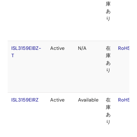
庫
あ
り
ISL3159EIBZ-
Active
N/A
在
RoHS:E
T
庫
あ
り
ISL3159EIRZ
Active
Available
在
RoHS:E
庫
あ
り