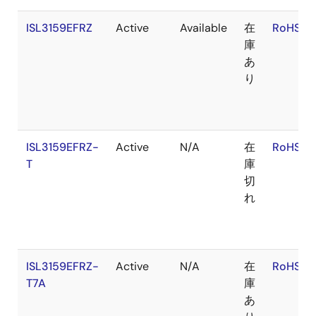
ISL3159EFRZ
Active
Available
在
RoHS:E
庫
あ
り
ISL3159EFRZ-
Active
N/A
在
RoHS:E
T
庫
切
れ
ISL3159EFRZ-
Active
N/A
在
RoHS:E
T7A
庫
あ