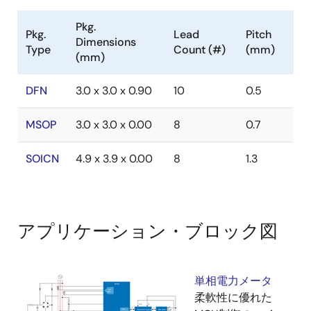
れたデータレートで駆動する能力につながります。
SCSIアプリケーションでは、ISL3159のレシーバおよび
Pkg.
トランスミッタの部品間スキューが小さいというメリ
Pkg.
Lead
Pitch
Dimensions
Type
Count (#)
(mm)
ットがあります。 ISL3159は、多数のビットを同時に捕
(mm)
捉する必要がある高速パラレル・アプリケーションに
最適です。 ビット間スキューが小さいため、データ・
DFN
3.0 x 3.0 x 0.90
10
0.5
ラッチ信号のタイミング制約が緩和されます。 レシー
バ(Rx)入力は「完全フェイルセーフ」設計を特長として
MSOP
3.0 x 3.0 x 0.00
8
0.7
おり、Rx入力がフローティング、短絡、または終端
が、なされているが駆動されていない場合に、高いRx
SOICN
4.9 x 3.9 x 0.00
8
1.3
出力を保証します。 Rx出力は高い駆動レベル(VOL = 1V
で標準>30mA)を特長としており、光学的に絶縁された
インタフェースの設計を容易にします。 ホットプラグ
回路により、電源が安定している間、TxおよびRx出力
アプリケーション・ブロック図
の高インピーダンス状態を維持します。 ドライバ(Tx)
出力は、電源電圧を超える電圧に対しても短絡保護
が、なされています。 さらに、内蔵のサーマル・シャ
単相電力メータ
ットダウン回路は消費電力が過大になった場合にTx出
柔軟性に優れた
力を無効にし、ダメージを防止します。