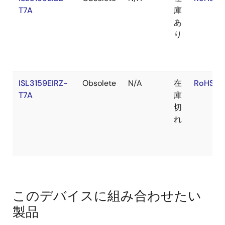
T7A
庫
あ
り
ISL3159EIRZ-
Obsolete
N/A
在
RoHS:E
T7A
庫
切
れ
このデバイスに組み合わせたい
製品