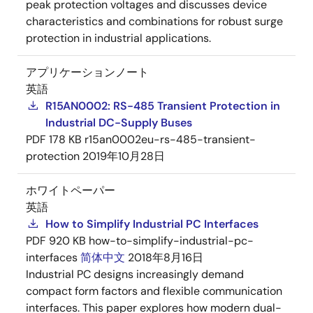
peak protection voltages and discusses device
characteristics and combinations for robust surge
protection in industrial applications.
アプリケーションノート
英語
R15AN0002: RS-485 Transient Protection in
Industrial DC-Supply Buses
PDF
178 KB
r15an0002eu-rs-485-transient-
protection
2019年10月28日
ホワイトペーパー
英語
How to Simplify Industrial PC Interfaces
PDF
920 KB
how-to-simplify-industrial-pc-
interfaces
简体中文
2018年8月16日
Industrial PC designs increasingly demand
compact form factors and flexible communication
interfaces. This paper explores how modern dual-