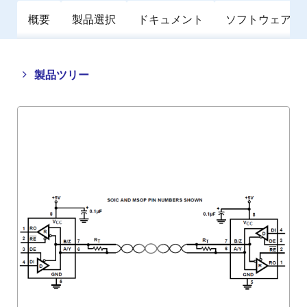
概要
製品選択
ドキュメント
ソフトウェア／
Close
Open
製品ツリー
product
product
tree
tree
menu
menu