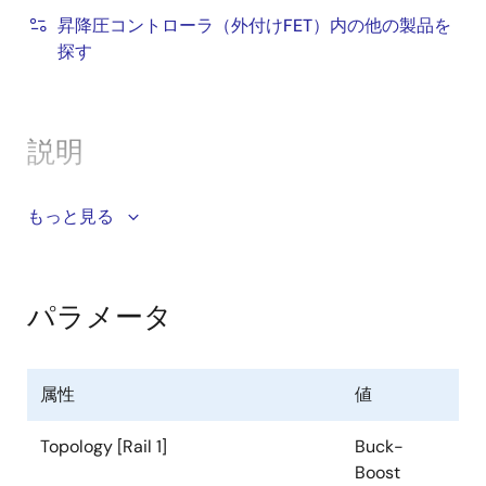
昇降圧コントローラ（外付けFET）内の他の製品を
低シャットダウン電流：2.7µA
探す
完全な保護機能 OCP、SCP、OVP、OTP、および
UVP
平均電流およびパルスごとのピーク電流制限を
説明
備えたデュアルレベルOCP、短絡保護（SCP）
も提供
ISL81801は、真の双方向4スイッチ同期整流昇降圧コン
もっと見る
OCPレスポンスは、ヒカップモードと定電流モ
トローラで、両端にピーク電流と平均電流のセンシン
ードのいずれかを選択可能
グとモニタを備えています。広い入出力電圧範囲を持
負のパルスバイパルスピーク電流リミット
ち、産業用、通信用、その他の産業用アプリケーショ
パラメータ
ンに適しています。
ISL81801は、昇圧モード制御にはバレー電流モジュレー
属性
値
ション、降圧モード制御にはピーク電流モジュレーシ
ョンを用いた独自の昇降圧制御アルゴリズムを使用し
Topology [Rail 1]
Buck-
ています。
Boost