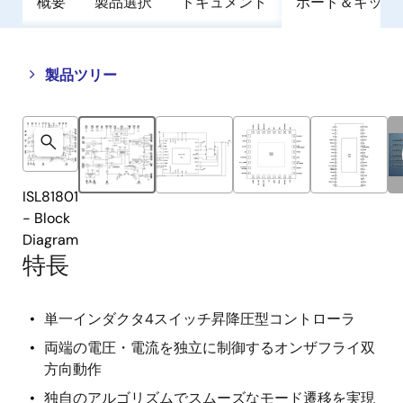
概要
製品選択
ドキュメント
ボード＆キット
Close
Open
製品ツリー
product
product
tree
tree
menu
menu
ISL81801
- Block
Diagram
特長
単一インダクタ4スイッチ昇降圧型コントローラ
両端の電圧・電流を独立に制御するオンザフライ双
方向動作
独自のアルゴリズムでスムーズなモード遷移を実現