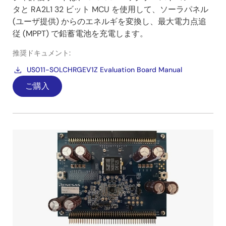
タと RA2L1 32 ビット MCU を使用して、ソーラパネル
(ユーザ提供) からのエネルギを変換し、最大電力点追
従 (MPPT) で鉛蓄電池を充電します。
推奨ドキュメント:
US011-SOLCHRGEV1Z Evaluation Board Manual
ご購入