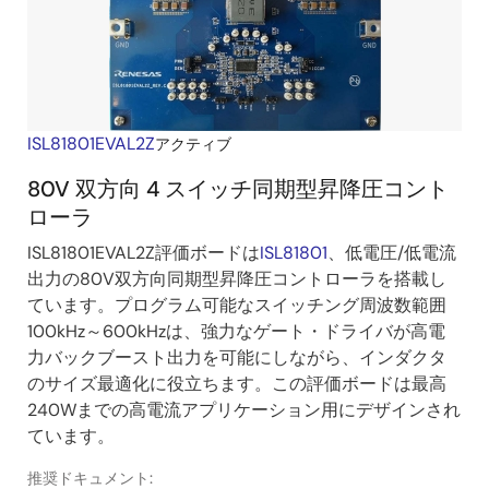
ISL81801EVAL2Z
アクティブ
80V 双方向 4 スイッチ同期型昇降圧コント
ローラ
ISL81801EVAL2Z評価ボードは
ISL81801
、低電圧/低電流
出力の80V双方向同期型昇降圧コントローラを搭載し
ています。プログラム可能なスイッチング周波数範囲
100kHz～600kHzは、強力なゲート・ドライバが高電
力バックブースト出力を可能にしながら、インダクタ
のサイズ最適化に役立ちます。この評価ボードは最高
240Wまでの高電流アプリケーション用にデザインされ
ています。
推奨ドキュメント: