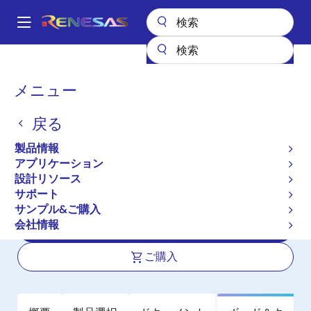
メ
イ
A
ン
Main
コ
全製品リスト
パワー & パワーマネジメント
DC/DCコンバータ
navigation
ン
ステップアップ／ステップダウン（昇降圧）
パ
メニュー
昇降圧コントローラ（外付けFET）
ISL81801
テ
ン
ン
ISL81801
戻る
ツ
く
に
ず
製品情報
アクティブ
長期製品供給対象
移
アプリケーション
80V双方向4スイッチ同期整流昇降圧コ
動
設計リソース
ントローラ
サポート
サンプル&ご購入
会社情報
データシート
ご購入