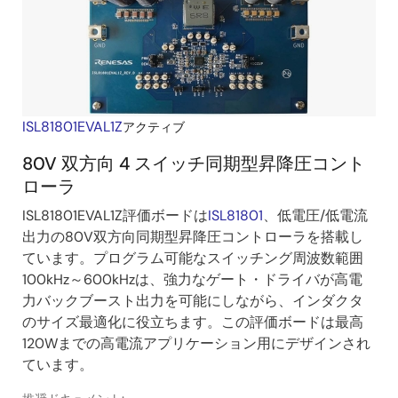
ISL81801EVAL1Z
アクティブ
80V 双方向 4 スイッチ同期型昇降圧コント
ローラ
ISL81801EVAL1Z評価ボードは
ISL81801
、低電圧/低電流
出力の80V双方向同期型昇降圧コントローラを搭載し
ています。プログラム可能なスイッチング周波数範囲
100kHz～600kHzは、強力なゲート・ドライバが高電
力バックブースト出力を可能にしながら、インダクタ
のサイズ最適化に役立ちます。この評価ボードは最高
120Wまでの高電流アプリケーション用にデザインされ
ています。