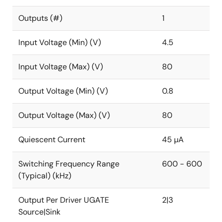
ISL81801は、入出力電圧・電流に対して4つの独立した
Outputs (#)
1
制御ループを備えています。両端にピーク電流センシ
ング機能を持ち、サイクルごとの電流制限を行うこと
Input Voltage (Min) (V)
4.5
で、両端および双方向の高速過渡状態において瞬時に
電流制限を行い、高い動作信頼性を確保しています。
Input Voltage (Max) (V)
80
また、定電流 (CC) 制限やその他のシステム管理機能を
容易にするために、入出力ともに2つの電流監視端子を
備えています。低電圧までのCC動作により、過負荷や
Output Voltage (Min) (V)
0.8
短絡状態での暴走を回避することができます。また、
複数の過電流保護に加え、入出力ともOVP、UVP、
Output Voltage (Max) (V)
80
OTP、平均・ピーク電流制限などの保護機能を充実さ
せ、一方向、双方向のいずれにおいても高い信頼性を
Quiescent Current
45 µA
確保しています。また、軽負荷時には独自のDE/バース
トモードにより、異なる負荷レベルでも安定した出力
Switching Frequency Range
600 - 600
リップルを実現し、待機時の消費電力を劇的に低減し
(Typical) (kHz)
ます。
Output Per Driver UGATE
2|3
パッケージは、省スペースな5mm×5mmの32LD TQFN
Source|Sink
パッケージと、組み立てが容易な4.4mm×9.7mmの