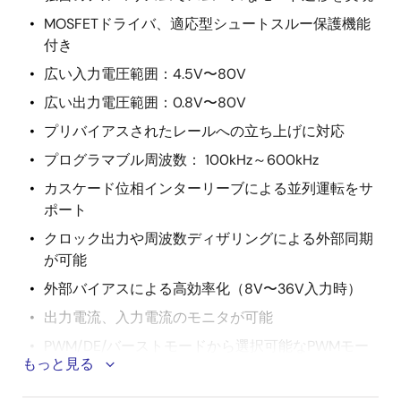
MOSFETドライバ、適応型シュートスルー保護機能
付き
広い入力電圧範囲：4.5V〜80V
広い出力電圧範囲：0.8V〜80V
プリバイアスされたレールへの立ち上げに対応
プログラマブル周波数： 100kHz～600kHz
カスケード位相インターリーブによる並列運転をサ
ポート
クロック出力や周波数ディザリングによる外部同期
が可能
外部バイアスによる高効率化（8V〜36V入力時）
出力電流、入力電流のモニタが可能
PWM/DE/バーストモードから選択可能なPWMモー
もっと見る
ド動作
正確なEN/UVLOおよびPGOODインジケータを搭載