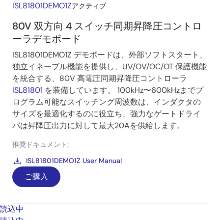
ISL81801DEMO1Z
アクティブ
80V 双方向 4 スイッチ同期昇降圧コントロ
ーラデモボード
ISL81801DEMO1Z デモボードは、外部ソフトスタート、
独立イネーブル機能を提供し、UV/OV/OC/OT 保護機能
を統合する、80V 高電圧同期昇降圧コントローラ
ISL81801
を装備しています。 100kHz〜600kHzまでプ
ログラム可能なスイッチング周波数は、インダクタの
サイズを最適化するのに役立ち、強力なゲートドライ
バは昇降圧出力に対して最大20Aを供給します。
推奨ドキュメント:
ISL81801DEMO1Z User Manual
ご購入
読込中