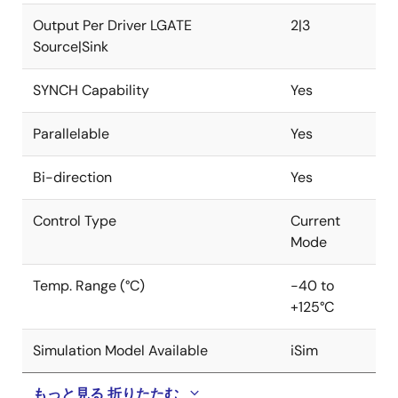
38LD HTSSOPパッケージがあります。両パッケージと
Output Per Driver LGATE
2|3
もEPADを採用し、熱性能と耐ノイズ性を向上させてい
Source|Sink
ます。ISL81801は、少ないピン数、少ない外付け部品、
デフォルトの内部設定値により、シンプルな電源設計
SYNCH Capability
Yes
を短期間で実現するための理想的なソリューションで
す。
Parallelable
Yes
Bi-direction
Yes
Control Type
Current
Mode
Temp. Range (°C)
-40 to
+125°C
Simulation Model Available
iSim
もっと見る
折りたたむ