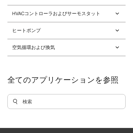
スマートHVACマスタアクチュエータ
HVACコントローラおよびサーモスタット
スレーブアクチュエータを内蔵したスマートHVAC
Wi-Fi接続暖房機器コントローラ
ヒートポンプ
制御
スマートサーモスタット
トライアックベースモータコントローラ
スマートヒートポンプ
空気循環および換気
プログラム可能な暖房用サーモスタット
スマートヒートポンプコントローラ
スマートBLDCシーリングファン(PFC付き)
ミッドレンジのサーモスタット
ヒートポンプ制御システム
スマートBLDCモータファン
低コストサーモスタット
全てのアプリケーションを参照
家電および産業システム向けのe-AI対応GUIコント
ローラ
高性能な集中制御式サーモスタットシステム