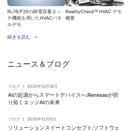
RL78/F25搭載の静電容量タッチセンサ (CTSU2SLa) を
続きを読む
用いたHVACパネルのデモです。静電容量タッチ機能と
触覚フィードバック (ハプティックス) を融合すること
で、視覚に頼らない直感的な操作が可能になります。
ニュース＆ブログ
静電容量タッチ機能の感度チューニングおよびハプテ
ィクスの振動パターン生成はそれぞれ専用の開発支援
ツールを使用することで容易に実現できます。
ブログ
2025年12月18日
AIの起源からスマートデバイスへ:Renesasが切
り拓くエッジAIの未来
ブログ
2025年12月8日
ソリューションスイートコンセプト:ソフトウェ