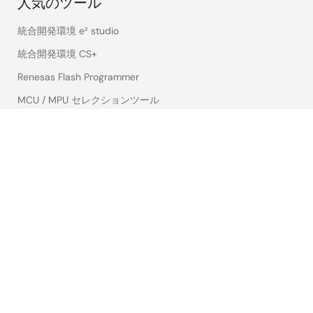
人気のツール
統合開発環境 e² studio
統合開発環境 CS+
Renesas Flash Programmer
MCU / MPU セレクションツール
iSim オペアンプ・シミュレーション
PowerCompassマルチレールデザインツール
PowerNavigator
Lab on the Cloud
クロスリファレンス
ご購入/サンプル請求
技術サポート
ご購入/サンプル