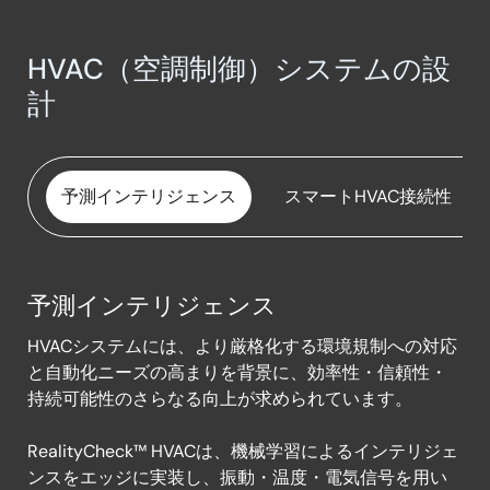
HVAC（空調制御）システムの設
計
予測インテリジェンス
スマートHVAC接続性
予測インテリジェンス
予
HVACシステムには、より厳格化する環境規制への対応
測
と自動化ニーズの高まりを背景に、効率性・信頼性・
イ
持続可能性のさらなる向上が求められています。
ン
テ
RealityCheck™ HVACは、機械学習によるインテリジェ
リ
ンスをエッジに実装し、振動・温度・電気信号を用い