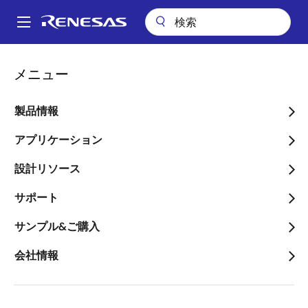
メ
イ
A
ン
Main
コ
アプリケーション
産業用機器
ビルディングオートメーション
navigation
メニュー
ン
HVACシステム
パ
テ
ン
HVACシステム
ン
製品情報
ツ
く
に
アプリケーション
画像
ず
移
設計リソース
動
サポート
サンプル&ご購入
会社情報