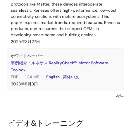
protocols like Matter, these devices interoperate
seamlessly. Renesas offers high-performance, low-cost
connectivity solutions with mature ecosystems. This
paper explores market trends, required features, Renesas
products, and resources that support OEMs in
developing smart home and building devices.
2025年3月27日
ホワイトペーパー
事例紹介：ルネサス RealityCheck™ Motor Software
Toolbox
PDF
1.34 MB
English
,
简体中文
2023年8月3日
4件
ビデオ&トレーニング