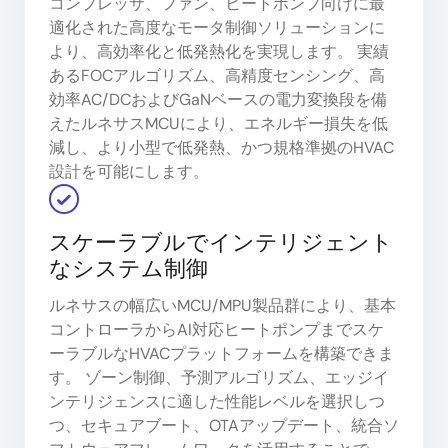
コンプレッサ、ファン、ヒートポンプ向けに最
適化された高度なモータ制御ソリューションに
より、高効率化と低発熱化を実現します。 実績
あるFOCアルゴリズム、高精度センシング、高
効率AC/DCおよびGaNベースの電力変換段を備
えたルネサスMCUにより、エネルギー損失を低
減し、より小型で低発熱、かつ規格準拠のHVAC
設計を可能にします。
スケーラブルでインテリジェント
なシステム制御
ルネサスの幅広いMCU/MPU製品群により、基本
コントローラからAI対応ヒートポンプまでスケ
ーラブルなHVACプラットフォームを構築できま
す。 ゾーン制御、予測アルゴリズム、エッジイ
ンテリジェンスに適した性能レベルを選択しつ
つ、セキュアブート、OTAアップデート、統合ソ