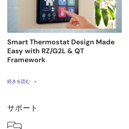
Renesas’ next‑generation thermostat solution is built
続きを読む
on the RZ/G2L MPU and the Qt framework, delivering
intelligent HVAC control, improved energy efficiency,
and premium user experiences. Integrated
サポート
connectivity, AI‑based sensing, and a modular design
simplify development while enabling scalable,
future‑ready smart‑home applications.