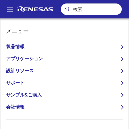
メ
イ
A
ン
Main
コ
アプリケーション
産業用機器
ビルディングオートメーション
navigation
メニュー
ン
高性能な集中制御式サーモスタットシステム
パ
テ
ン
高性能な集中制御式サーモ
ン
製品情報
ツ
く
スタットシステム
に
アプリケーション
ず
移
設計リソース
動
サポート
ページセクションへ移動：
サンプル&ご購入
会社情報
概要