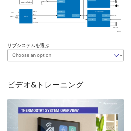
AI対応システムにより、居住検知や温度、湿度、室
GPIOs
Latching Relays
内空気質 (IAQ) のモニタリングが可能になり、HVAC
24MHz
NFC Reader
EXTAL
3.3V
システムや換気扇が自動的に作動
Audio
2
2
I
C
I
C
Audio CLK
V
5V
CC
Clock
24MHz
Audio
EXTAL
V
DDIO
ハイブリッドアクティブノイズキャンセリング
27.12MHz
NFC Coil
(ANC) を搭載した高性能、超低消費電力のHi-Fiコー
WS038
デックは、シームレスなスマート音声コントロール
のためのクリアな音声コマンドと高品質のスピーカ
サブシステムを選ぶ
出力が可能
Exiting
Interactive
Block
ビデオ&トレーニング
Diagram