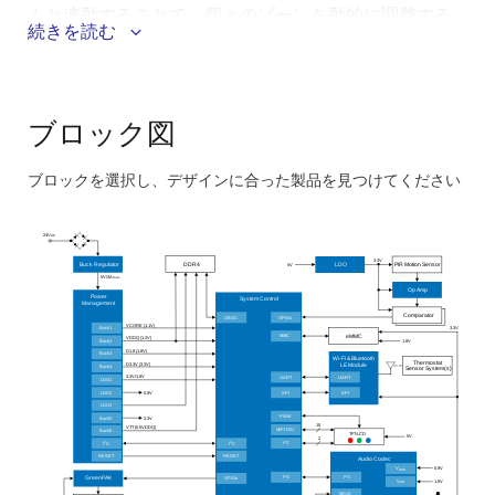
ムと連動することで、個々のゾーンを動的に調整する
続きを読む
®
®
ことができます。 さらに、Wi-Fi
またはBluetooth
を
活用して現地の気象データにアクセスし、スマートで
エネルギ効率の高いHVAC制御を可能にします。
ブロック図
このシステムのメリット：
ブロックを選択し、デザインに合った製品を見つけてください
Bluetooth Low Energy (LE) またはWi-Fiをサポート
Skip
する超低消費電力ワイヤレスモジュールは、エネル
interactive
24V
AC
ギ消費を最小限に抑えながら、直感的なユーザコン
block
3.3V
Buck Regulator
DDR4
5V
LDO
PIR Motion Sensor
トロールを実現
diagram
5V/3A
max
Op Amp
Power
System Control
®
Management
3Dグラフィックスエンジン（Arm
Mali-G31）を搭
Comparator
DBSC
GPIOs
VCORE (1.1V)
3.3V
Buck1
載したMPUが、高解像度のシリアルディスプレイに
MMC
eMMC
VDDQ (1.2V)
Buck2
1.8V
D1.8 (1.8V)
Buck3
リッチなGUIを表示し、インタラクションやフィー
Wi-Fi & Bluetooth
Thermostat
D3.3V (3.3V)
LE Module
Buck4
Sensor System(s)
3.3V/1.8V
UART
UART
ドバックを向上
LDO1
SPI
SPI
LDO2
0.9V
LDO3
PIRモーションセンサは、ユーザがシステムに近づい
PWM
Buck5
3.3V
10
VTT (0.5VDDQ)
MIPI DSI
Buck6
TFT-LCD
5V
たときにのみディスプレイを起動させることで、エ
2
2
2
2
I
C
I
C
I
C
RESET
RESET
Audio Codec
ネルギ効率の高いオペレーションが可能
0.9V
V
DDD
2
2
I
S
I
S
GPIOs
GreenPAK
V
1.8V
DD
MCLK