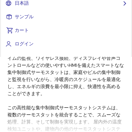
日本語
概
説明
サンプル
要
カート
HVACシステムは建物のエネルギ消費の約40～60％を
説
ログイン
占めており、効率的でインテリジェントな空調制御の
明
需要はこれまで以上に重要になっています。 リアルタ
イムの監視、ワイヤレス接続、ディスプレイや音声コ
ントロールなどの使いやすいHMIを備えたスマートなな
集中制御式サーモスタットは、家庭やビルの集中制御
と監視を行いながら、冷暖房のスケジュールを最適化
し、エネルギの浪費を最小限に抑え、快適性を高める
ことができます。
この高性能な集中制御式サーモスタットシステムは、
複数のサーモスタットを統合することで、スムーズな
処理、計算、そして制御を実現します。 屋内外の温度
検知ユニットや、建物内の他のサーモスタットシステ