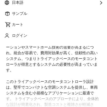
日本語
概
説明
アプリケーション
サンプル
要
カート
トライアックベースのモータコントローラは、家電製
説
ログイン
品、HVACシステム、ファンなどで一般的に見られるAC
明
モータの制御に適しています。 ビルディングオートメ
ーションやスマートホーム技術の需要が高まるにつ
れ、統合が容易で、費用対効果が高く、信頼性の高い
システム、つまりトライアックベースのモータコント
ローラが得意とするシステムの必要性が高まっていま
す。
このトライアックベースのモータコントローラ設計
は、堅牢でコンパクトな空調システムを提供し、車両
システムを含む小規模なアプリケーションに最適で
す。 トライアックベースのアプローチにより、全体的
な設計が簡素化され、製造コストと複雑さが軽減さ