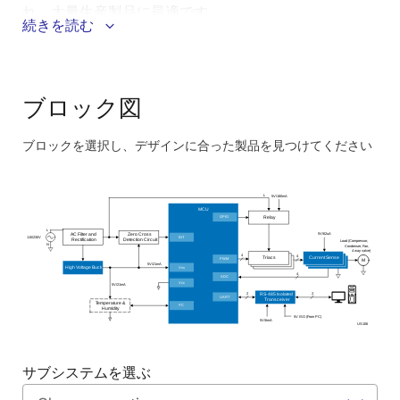
れ、大量生産製品に最適です。
続きを読む
このシステムのメリット：
最適化されたトライアック制御により、コンプレッ
ブロック図
サモータ制御システムが簡素化され、実装が容易に
なります。
ブロックを選択し、デザインに合った製品を見つけてください
低消費電力、高性能の32ビットMCUによる柔軟なシ
Skip
ステム設計。
interactive
L
5V/180mA
block
高電圧AC/DC降圧レギュレータは、整流されたAC電
MCU
GPIO
Relay
力を簡単な操作で変換します。
diagram
L
5V/62uA
Zero Cross
AC Filter and
INT
115/230V
Detection Circuit
Rectification
Load (Compressor,
N
Condenser, Fan,
フェイルセーフ保護、電流と負荷の検出のための強
4 way valve)
4
4
Triacs
Current Sense
PWM
M
5V/21mA
Vss
High Voltage Buck
化されたシステム監視。
4
ADC
Vcc
5V/21mA
2
2
RS-485 Isolated
UART
Transceiver
Temperature &
2
I
C
Humidity
5V ISO (From PC)
5V/6mA
US106
サブシステムを選ぶ