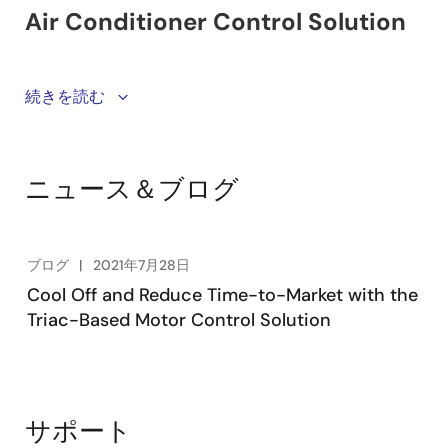
An overview of the triac-based motor control winning
続きを読む
combination, perfect for RV air conditioners, portable
or window air conditioners, or small appliances such
as fans, heaters, etc. The advantage of this
ニュース＆ブログ
architecture is that it is much simpler than an
inverter-based motor control design. For more
information, visit the Triac-Based Motor Controller
winning combination page.
ブログ
2021年7月28日
Cool Off and Reduce Time-to-Market with the
Triac-Based Motor Control Solution
サポート