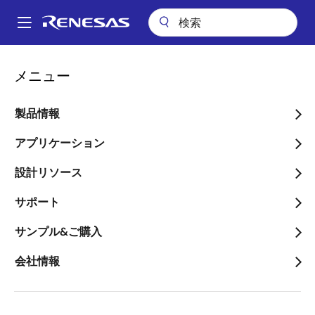
メ
イ
A
ン
Main
コ
アプリケーション
産業用機器
ビルディングオートメーション
navigation
メニュー
ン
トライアックベースモータコントローラ
パ
テ
ン
トライアックベースモータ
ン
製品情報
ツ
く
コントローラ
に
アプリケーション
ず
移
設計リソース
動
サポート
ページセクションへ移動：
サンプル&ご購入
会社情報
概要