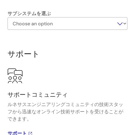
オーディオキャプチャを実現します。
サブシステムを選ぶ
柔軟な電源アーキテクチャは、様々なタイプの部屋
でのポータブルまたは固定配置のためのイーサネッ
ト（PoE）またはDC電源入力をサポートしていま
Exiting
す。
Interactive
Block
サポート
Diagram
サポートコミュニティ
ルネサスエンジニアリングコミュニティの技術スタッ
フから迅速なオンライン技術サポートを受けることが
できます。
サポート