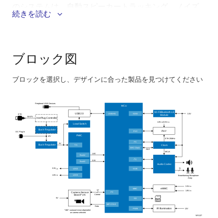
のシステムは、自動スピーカートラッキング、ノイズ
続きを読む
抑制、適応フレーミング、会議中分析などのスマート
な機能を提供し、ダイナミックでインタラクティブな
会議体験を実現します。
ブロック図
このシステムのメリット：
ブロックを選択し、デザインに合った製品を見つけてください
HeliumとEthos-U55 NPUを搭載したAIアクセラレー
Skip
ションMCUは、音声定位、話者追跡、画像強調など
interactive
Peripheral USB Devices
のAI/MLタスクの効率的なエッジ処理を可能にし、
MCU
block
Wi-Fi/Bluetooth LE
USB/HS
SDIO
3.3V
USB 2.0
ETH
Module
MCUレベルの消費電力とコストでMPU並みの性能を
50-57V
Hot Plug Controller
diagram
/3.3V
1.8V
LN
LN
Load Switch
提供します。
Buck Regulator
PHY
PHY
DC Plug In
PMIC
12V
ETH 25MHz
2
I
C
®
5V
Wi-FiおよびBluetooth
Low Energy (LE)モジュール
V
Buck Regulator
Clock
IN
SRC Clock
REF
MCLK
1.8V
は、カメラシステムの簡単なセットアップと柔軟な
Buck4
2
I
C
3.3V
Buck3
Audio Codec
操作のためのワイヤレス制御および接続を可能にし
N
3.3V
SSIE
LDO2
LN
1.8V
LDO3
Beamforming Microphone
LN
ます。
Array
3.3V
LN
MMC
eMMC
N*
1.8V
ハイブリッドALCを搭載した高性能オーディオコー
LN
2
I
C
Camera Sensor
Control
Board* xN
5V
SD
デックは、高速レスポンスと繊細なゲインコントロ
MIPI CSI-2
Data
PWM
12V
IR Illumination
*360° surround vision dependent
ールにより、あらゆる方向から一貫した高忠実度の
on camera selected
WS127