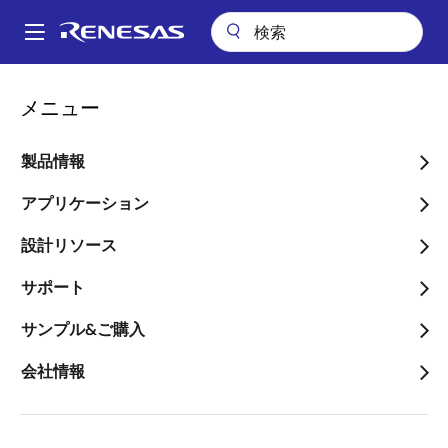
メ
イ
A
ン
Main
コ
アプリケーション
民生機器全般
カメラ
navigation
メニュー
ン
AI機能付きビデオ会議カメラ
パ
テ
ン
AI機能付きビデオ会議カメ
ン
製品情報
ツ
く
ラ
に
アプリケーション
ず
移
設計リソース
動
サポート
ページセクションへ移動：
サンプル&ご購入
会社情報
概要