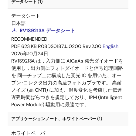
データシート (1)
データシート
日本語
RV1S9213A データシート
RECOMMENDED
PDF
623 KB
R08DS0187JJ0200 Rev.2.00
English
2025年10月24日
RV1S9213A は，入力側に AlGaAs 発光ダイオードを
使用し，出力側にフォトダイオードと信号処理回路
を 同一チップ上に構成した受光 IC を用いた、オー
プン･コレクタ出力の高速フォトカプラです。 高耐
ノイズ (高 CMTI) に加え、温度変化を考慮した伝達
遅延時間ばらつきを規定しており、IPM (Intelligent
Power Module) 駆動用に最適です。
アプリケーションノート、ホワイトペーパー (1)
ホワイトペーパー