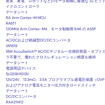
産業、家電、ロボットなどのモータ制御に最適な 32 ビッ
イクロコントローラ
データシート
RA Arm Cortex-M MCU
RA6T1
120MHz Arm Cortex-M4、モータ制御用 RA6 の ASSP
データシート
AC/DCおよび絶縁型DC/DCコンバータ
iW1819
18W AccuSwitch™ AC/DCデジタル一次側切替器 - オプト
ラ不要で、優れたクロスレギュレーション精度を維持
データシート
電源周辺デバイス
SLG59H1013V
12V/24V、13.3mΩ、3.5A プログラマブル過電圧保護（OV
およびアナログ電流モニター出力付きロードスイッチ
データシート
DC/DCコンバータ
RAA211412