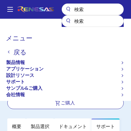
メ
イ
A
ン
Main
コ
全製品リスト
インタフェース
フォトカプラ（オプトカプラ）
navigation
ン
モータ駆動用フォトカプラ／オプトカプラ
RV1S9213A
パ
メニュー
テ
ン
RV1S9213A
ン
戻る
ツ
く
アクティブ
長期製品供給対象
に
ず
製品情報
IPM Drive Photocouplers
移
アプリケーション
動
(Optocouplers)
設計リソース
サポート
サンプル&ご購入
データシート
会社情報
ご購入
概要
製品選択
ドキュメント
サポート