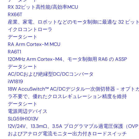
RX 32ビット高性能/高効率MCU
RX66T
産業、家電、ロボットなどのモータ制御に最適な 32 ビッ
イクロコントローラ
データシート
RA Arm Cortex-M MCU
RA6T1
120MHz Arm Cortex-M4、モータ制御用 RA6 の ASSP
データシート
AC/DCおよび絶縁型DC/DCコンバータ
iW1819
18W AccuSwitch™ AC/DCデジタル一次側切替器 - オプト
ラ不要で、優れたクロスレギュレーション精度を維持
データシート
電源周辺デバイス
SLG59H1013V
12V/24V、13.3mΩ、3.5A プログラマブル過電圧保護（OV
およびアナログ電流モニター出力付きロードスイッチ