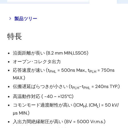
Close
Open
製品ツリー
product
product
tree
tree
特長
menu
menu
沿面距離が長い (8.2 mm MIN,LSSO5)
オープン･コレクタ出力
応答速度が速い (t
= 500ns Max., t
= 750ns
PHL
PLH
MAX.)
伝搬遅延ばらつきが小さい (t
-t
= 240ns TYP.)
PLH
PHL
高温動作対応 ( -40 ~ +125°C)
コモンモード過渡耐性が高い (|CM
|, |CM
| = 50 kV/
H
L
μs MIN.)
入出力間絶縁耐圧が高い (BV = 5000 Vr.m.s.)