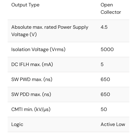
Output Type
Open
Collector
Absolute max. rated Power Supply
4.5
Voltage (V)
Isolation Voltage (Vrms)
5000
DC IFLH max. (mA)
5
SW PWD max. (ns)
650
SW PDD max. (ns)
650
CMTI min. (kV/µs)
50
Logic
Active Low