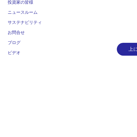
投資家の皆様
ニュースルーム
サステナビリティ
お問合せ
ブログ
上
ビデオ
人気のツール
統合開発環境 e² studio
統合開発環境 CS+
Renesas Flash Programmer
MCU / MPU セレクションツール
iSim オペアンプ・シミュレーション
PowerCompassマルチレールデザインツール