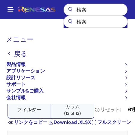
メ
イ
A
ン
Main
コ
全製品リスト
メモリ&ロジック
不揮発性メモリ
navigation
ン
プロダクトセレクタ: 不揮発性メモリ
パ
メニュー
テ
ン
プロダクトセレクタ: 不揮
ン
戻る
ツ
く
発性メモリ
に
ず
製品情報
移
アプリケーション
動
設計リソース
サポート
Close
Open
製品ツリー
サンプル&ご購入
product
product
会社情報
tree
tree
カラム
menu
menu
フィルター
リセット
61
(13 of 13)
リンクをコピー
Download .XLSX
フルスクリーン