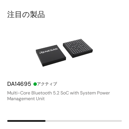
注目の製品
DA14695
D
アクティブ
Multi-Core Bluetooth 5.2 SoC with System Power
高
Management Unit
Bl