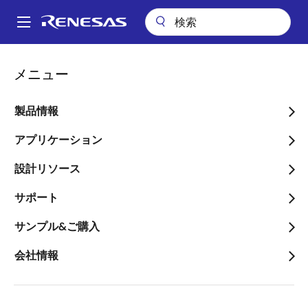
メ
イ
A
ン
Main
コ
キーテクノロジー
トラッキング & 位置測位
navigation
メニュー
ン
位相ベース無線測距（WiRa）
パ
テ
ン
位相ベース無線測距
ン
製品情報
ツ
く
（WiRa）
に
アプリケーション
ず
移
画像
設計リソース
動
サポート
サンプル&ご購入
会社情報