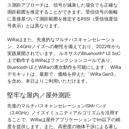
ス測距アプローチは、信号が減衰した場合でも正確な
測距範囲を推定することができます。受信信号の振幅
に直接基づいて測距範囲を推定するRSSI（受信強度信
号表示）とは異なります。
WiRaはまた、先進的なマルチパスキャンセレーショ
ン、2.4GHzノイズへの耐性を備えており、2022年から
実践展開されています。 ルネサスのBluetooth® LE SoC
上で動作するWiRaはファンクションコールであり、
Bluetooth LEとWiRaの逐次動作を可能にします。 WiRa
デモキットは、最新で、価格を抑えた「WiRa Gen3」
を含め、本日よりご利用いただけます。
堅牢な屋内／屋外測距
先進のマルチパスキャンセレーションISMバンド
（2.4GHz）ノイズイミュニティアルゴリズムを活用す
ることで、WiRaは屋外アプリケーションで1m以下の精
度を提供します。また、高密度の物体干渉による著し