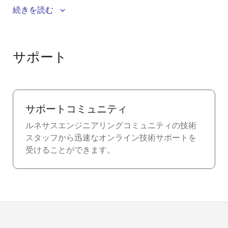
Renesas' WiRa technology offers an attenuation-
続きを読む
tolerant ranging solution that is able to operate in
highly reflective to RF, indoor environments even in
the presence of 2.4GHz (ISM band) noise from sources
サポート
such as Wi-Fi.
サポートコミュニティ
ルネサスエンジニアリングコミュニティの技術
スタッフから迅速なオンライン技術サポートを
受けることができます。