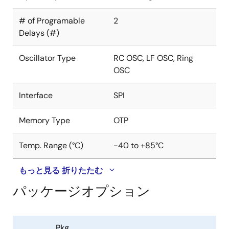
# of Programable
2
Delays (#)
Oscillator Type
RC OSC, LF OSC, Ring
OSC
Interface
SPI
Memory Type
OTP
Temp. Range (°C)
-40 to +85°C
もっと見る
折りたたむ
パッケージオプション
Pkg.