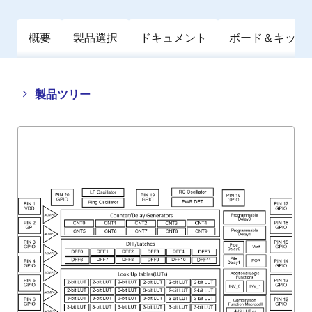
概要
製品選択
ドキュメント
ボード＆キット
Close
Open
製品ツリー
product
product
tree
tree
menu
menu