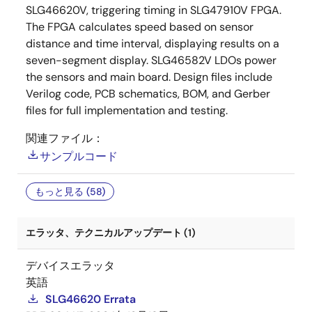
SLG46620V, triggering timing in SLG47910V FPGA.
The FPGA calculates speed based on sensor
distance and time interval, displaying results on a
seven-segment display. SLG46582V LDOs power
the sensors and main board. Design files include
Verilog code, PCB schematics, BOM, and Gerber
files for full implementation and testing.
関連ファイル：
サンプルコード
もっと見る (58)
エラッタ、テクニカルアップデート (1)
デバイスエラッタ
英語
SLG46620 Errata