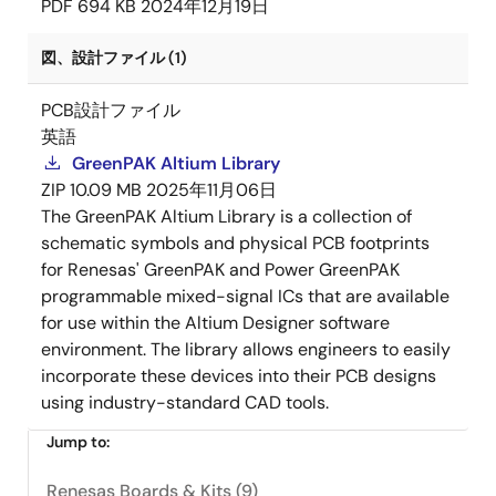
PDF
694 KB
2024年12月19日
図、設計ファイル (1)
PCB設計ファイル
英語
GreenPAK Altium Library
ZIP
10.09 MB
2025年11月06日
The GreenPAK Altium Library is a collection of
schematic symbols and physical PCB footprints
for Renesas' GreenPAK and Power GreenPAK
programmable mixed-signal ICs that are available
for use within the Altium Designer software
environment. The library allows engineers to easily
incorporate these devices into their PCB designs
using industry-standard CAD tools.
Jump to:
Renesas Boards & Kits (9)