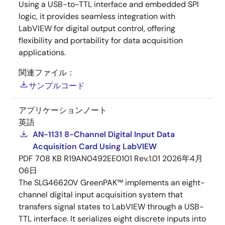
Using a USB-to-TTL interface and embedded SPI
logic, it provides seamless integration with
LabVIEW for digital output control, offering
flexibility and portability for data acquisition
applications.
関連ファイル：
サンプルコード
アプリケーションノート
英語
AN-1131 8-Channel Digital Input Data
Acquisition Card Using LabVIEW
PDF
708 KB
R19AN0492EE0101 Rev.1.01
2026年4月
06日
The SLG46620V GreenPAK™ implements an eight-
channel digital input acquisition system that
transfers signal states to LabVIEW through a USB-
TTL interface. It serializes eight discrete inputs into