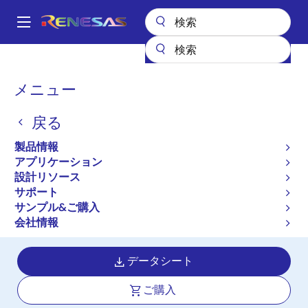
メ
イ
A
ン
Main
コ
全製品リスト
プログラマブルロジック
navigation
ン
GreenPAKプログラマブルデジアナ混載製品
その他のGreenPAK
パ
メニュー
SLG46620
テ
ン
ン
SLG46620
戻る
ツ
く
に
ず
製品情報
アクティブ
長期製品供給対象
移
アプリケーション
GreenPAKプログラマブルミックス
動
設計リソース
ド・シグナルマトリックス、VDD
サポート
Range: 1.71-5.5V、17 GPIOs、6
サンプル&ご購入
ACMPs、ADC (8-bit, SAR)、SPI
会社情報
データシート
ご購入