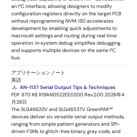
an I²C interface, allowing designers to modify
configuration registers directly on the target PCB
without reprogramming NVM. ISD accelerates
development by enabling quick adjustments to
macrocell settings and routing during real‑time
operation. In‑system debug simplifies debugging
and supports multiple devices on the same I²C
bus.
アプリケーションノート
英語
AN-1137 Serial Output Tips & Techniques
PDF
870 KB
R19AN0522EE0200 Rev.2.00
2026年4
月28日
The SLG46620V and SLG46537V GreenPAK™
devices deliver six versatile serial output methods,
ranging from simple pattern generators and SPI-
driven FSMs to glitch-free binary, gray code, and