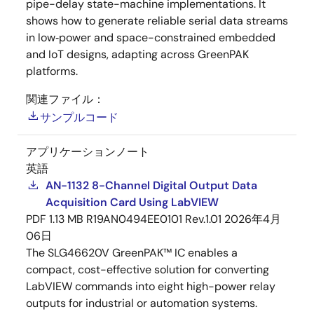
pipe-delay state-machine implementations. It
shows how to generate reliable serial data streams
in low‑power and space-constrained embedded
and IoT designs, adapting across GreenPAK
platforms.
関連ファイル：
サンプルコード
アプリケーションノート
英語
AN-1132 8-Channel Digital Output Data
Acquisition Card Using LabVIEW
PDF
1.13 MB
R19AN0494EE0101 Rev.1.01
2026年4月
06日
The SLG46620V GreenPAK™ IC enables a
compact, cost-effective solution for converting
LabVIEW commands into eight high-power relay
outputs for industrial or automation systems.