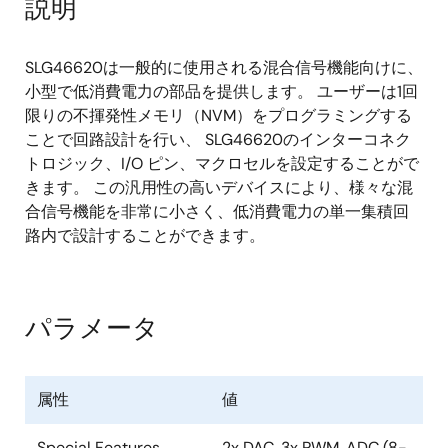
説明
パターンジェネレータまたは4ビットLUT
デジタルコンパレータ／パルス幅変調器
（DCMP/PWM）x 3、デッドバンド選択可能
SLG46620は一般的に使用される混合信号機能向けに、
小型で低消費電力の部品を提供します。 ユーザーは1回
カウンタ／遅延（CNT/DLY）x 10：
限りの不揮発性メモリ（NVM）をプログラミングする
ことで回路設計を行い、 SLG46620のインターコネク
14ビット遅延／カウンタ x 2
トロジック、I/O ピン、マクロセルを設定することがで
14ビット遅延／カウンタ（スリープ／ウェ
きます。 この汎用性の高いデバイスにより、様々な混
イク）x 1
合信号機能を非常に小さく、低消費電力の単一集積回
14ビット遅延／カウンタ／有限状態機械 x 1
路内で設計することができます。
8ビット遅延／カウンタ x 5
8ビット遅延／カウンタ／有限状態機械 x 1
パラメータ
Dフリップフロップ/ラッチ x 12
パイプ遅延 x 2 - 16段／2出力
バンドギャップ x 2
属性
値
エッジ検出器付きプログラマブルディレイ x 2
Special Features
2x DAC, 3x PWM, ADC (8-