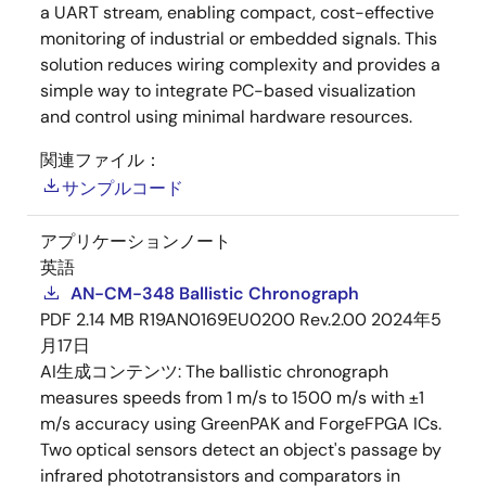
a UART stream, enabling compact, cost-effective
monitoring of industrial or embedded signals. This
solution reduces wiring complexity and provides a
simple way to integrate PC-based visualization
and control using minimal hardware resources.
関連ファイル：
サンプルコード
アプリケーションノート
英語
AN-CM-348 Ballistic Chronograph
PDF
2.14 MB
R19AN0169EU0200 Rev.2.00
2024年5
月17日
AI生成コンテンツ:
The ballistic chronograph
measures speeds from 1 m/s to 1500 m/s with ±1
m/s accuracy using GreenPAK and ForgeFPGA ICs.
Two optical sensors detect an object's passage by
infrared phototransistors and comparators in