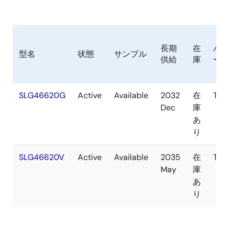
長期
在
パ
型名
状態
サンプル
供給
庫
ー
SLG46620G
Active
Available
2032
在
TSS
Dec
庫
あ
り
SLG46620V
Active
Available
2035
在
TQF
May
庫
あ
り