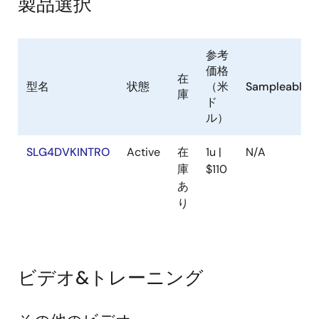
製品選択
参考
価格
在
型名
状態
（米
Sampleable
庫
ド
ル）
SLG4DVKINTRO
Active
在
1u |
N/A
庫
$110
あ
り
ビデオ&トレーニング