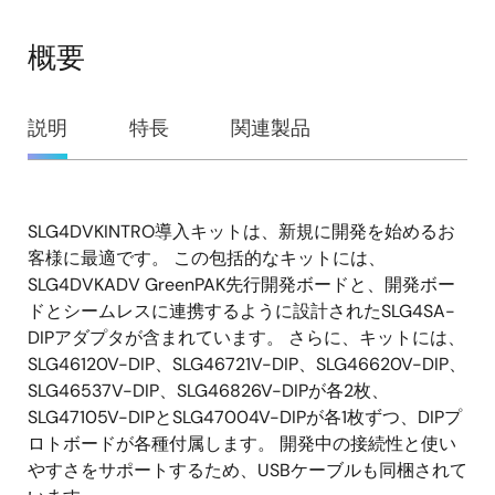
概要
概
説明
特長
関連製品
要
SLG4DVKINTRO導入キットは、新規に開発を始めるお
説
客様に最適です。 この包括的なキットには、
明
SLG4DVKADV GreenPAK先行開発ボードと、開発ボー
ドとシームレスに連携するように設計されたSLG4SA-
DIPアダプタが含まれています。 さらに、キットには、
SLG46120V-DIP、SLG46721V-DIP、SLG46620V-DIP、
SLG46537V-DIP、SLG46826V-DIPが各2枚、
SLG47105V-DIPとSLG47004V-DIPが各1枚ずつ、DIPプ
ロトボードが各種付属します。 開発中の接続性と使い
やすさをサポートするため、USBケーブルも同梱されて