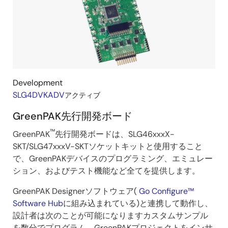
ド
＆
キ
ッ
ト
Development
SLG4DVKADV
アクティブ
GreenPAK先行開発ボード
™
GreenPAK
先行開発ボードは、SLG46xxxX-
SKT/SLG47xxxV-SKTソケットキットと使用すること
で、GreenPAKデバイスのプログラミング、エミュレー
ション、およびテスト機能など全てを提供します。
GreenPAK Designerソフトウェア(
Go Configure™
Software Hub
に組み込まれている)と連携して動作し、
設計者は次のことが可能になりますカスタムサンプル
を数分でプログラム、GreenPAKプロジェクトをインサ