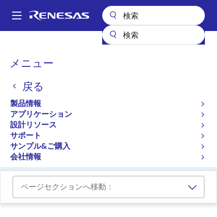
メ
イ
A
ン
Main
コ
設計リソース
ボード＆キット
SLG4DVKINTRO
navigation
ン
パ
メニュー
テ
GreenPAK導入キット
ン
ン
戻る
SLG4DVKINTRO
ツ
く
アクティブ
に
ず
製品情報
移
アプリケーション
ご購入
動
設計リソース
サポート
GreenPAK Advanced Development Platform
サンプル&ご購入
User Guide
会社情報
ページセクションへ移動：