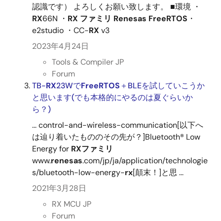
認識です） よろしくお願い致します。 ■環境 ・
RX
66N ・
RX
ファミリ
Renesas
FreeRTOS
・
e2studio ・CC-
RX
v3
2023年4月24日
Tools & Compiler JP
Forum
TB-
RX
23Wで
FreeRTOS
＋BLEを試していこうか
と思います(でも本格的にやるのは夏ぐらいか
ら？)
... control-and-wireless-communication[以下へ
は辿り着いたもののその先が？]Bluetooth® Low
Energy for
RX
ファミリ
www.
renesas
.com/jp/ja/application/technologie
s/bluetooth-low-energy-
rx
[顛末！]と思 ...
2021年3月28日
RX MCU JP
Forum