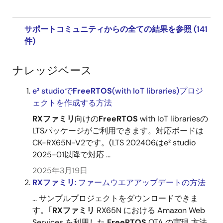
サポートコミュニティからの全ての結果を参照 (141
件)
ナレッジベース
e² studioで
FreeRTOS
(with IoT libraries)プロジ
ェクトを作成する方法
RX
ファミリ
向けの
FreeRTOS
with IoT librariesの
LTSパッケージがご利用できます。対応ボードは
CK-RX65N-V2です。(LTS 202406はe² studio
2025-01以降で対応 ...
2025年3月19日
RX
ファミリ
: ファームウエアアップデートの方法
... サンプルプロジェクトをダウンロードできま
す。｢
RX
ファミリ
RX65N における Amazon Web
Services を利用した
FreeRTOS
OTA の実現 方法