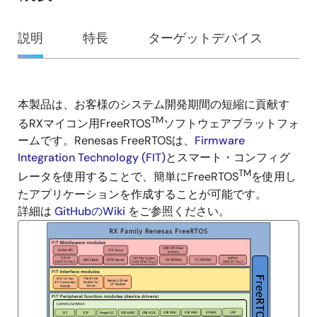
概
説明
特長
ターゲットデバイス
要
本製品は、お客様のシステム開発期間の短縮に貢献す
説
TM
るRXマイコン用FreeRTOS
ソフトウェアプラットフォ
明
ームです。Renesas FreeRTOSは、
Firmware
Integration Technology (FIT)
とスマート・コンフィグ
TM
レータを使用することで、簡単にFreeRTOS
を使用し
たアプリケーションを作成することが可能です。
詳細は
GitHubのWiki
をご参照ください。