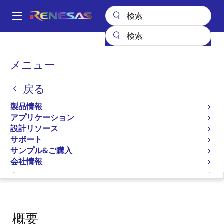
メ
イ
A
ン
Main
コ
設計リソース
ソフトウェアとドライバ
navigation
ン
RX ファミリ Renesas FreeRTOS
パ
メニュー
テ
ン
RX ファミリ Renesas
ン
戻る
ツ
く
FreeRTOS
に
ず
製品情報
移
アプリケーション
FreeRTOS
動
設計リソース
サポート
サンプル&ご購入
会社情報
ページセクションへ移動：
概要