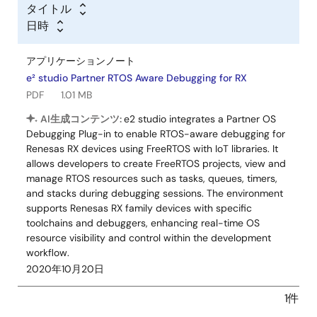
タイトル
日時
アプリケーションノート
e² studio Partner RTOS Aware Debugging for RX
PDF
1.01 MB
AI生成コンテンツ:
e2 studio integrates a Partner OS
Debugging Plug-in to enable RTOS-aware debugging for
Renesas RX devices using FreeRTOS with IoT libraries. It
allows developers to create FreeRTOS projects, view and
manage RTOS resources such as tasks, queues, timers,
and stacks during debugging sessions. The environment
supports Renesas RX family devices with specific
toolchains and debuggers, enhancing real-time OS
resource visibility and control within the development
workflow.
2020年10月20日
1件