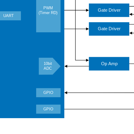
PWM
Gate Driver
(Timer RD)
UART
Gate Driver
Op Amp
10bit
ADC
GPIO
GPIO