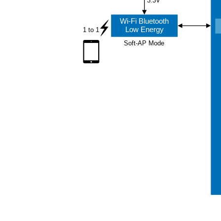
3.3V
Wi-Fi Bluetooth
Low Energy
1 to 1
Soft-AP Mode