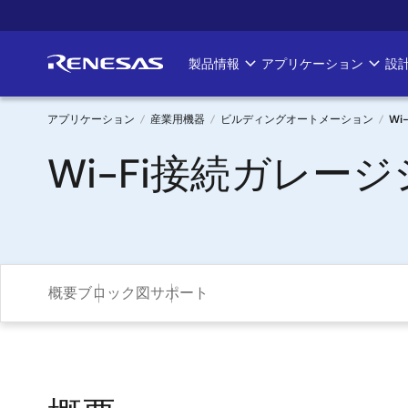
メ
イ
ン
製品情報
アプリケーション
設
Main
コ
ン
navigation
テ
アプリケーション
産業用機器
ビルディングオートメーション
W
ン
パ
Wi-Fi接続ガレ
ツ
に
ン
移
く
動
ず
概要
ブロック図
サポート