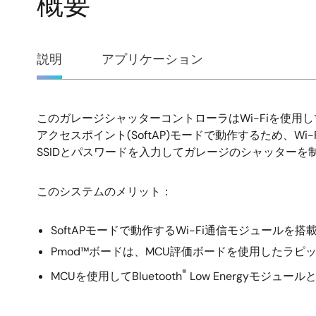
概要
概
説明
アプリケーション
要
このガレージシャッターコントローラはWi-Fiを使
説
アクセスポイント(SoftAP)モードで動作するため、
SSIDとパスワードを入力してガレージのシャッターを
明
このシステムのメリット：
SoftAPモードで動作するWi-Fi通信モジュール
Pmod™ボードは、MCU評価ボードを使用したラ
®
MCUを使用してBluetooth
Low Energyモジ