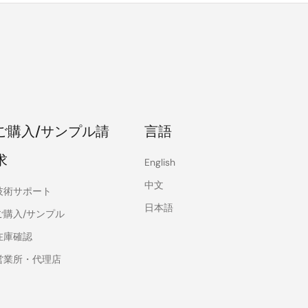
ご購入/サンプル請
言語
求
English
中文
技術サポート
日本語
ご購入/サンプル
在庫確認
営業所・代理店