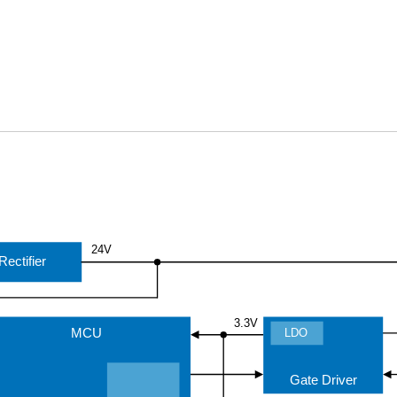
24V
Rectifier
3.3V
LDO
MCU
Gate Driver