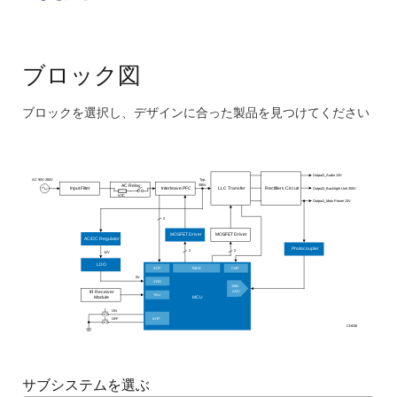
部品点数を減らすことで総コストを削減します。
ブロック図
ブロックを選択し、デザインに合った製品を見つけてください
Skip
interactive
block
Output2_Audio 13V
AC 90V-260V
Typ.
390V
AC Relay
Output3_Backlight Unit 250V
Input Filter
Interleave PFC
LLC Transfer
Rectifiers Circuit
diagram
NTC
Output1_Main Power 13V
2
MOSFET Driver
MOSFET Driver
AC/DC Regulator
Photocoupler
2
2
12V
LDO
INTP
TMKB
CMP
5V
VDD
12bit
ADC
IR Receiver
TAU
MCU
Module
ON
INTP
OFF
CN030
サブシステムを選ぶ