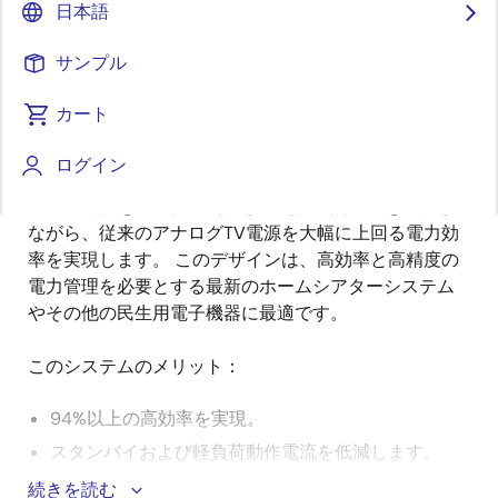
日本語
要
サンプル
ルネサスのインバータ用MCUを利用したインターリー
カート
説
ブ臨界モード PFC + LLC電源のデザインです。 主電
明
源、オーディオ電源、バックライトユニット電源の3つ
ログイン
の異なる出力チャネルを提供します。 このMCUは、す
べての動作をデジタル制御し、超低消費電力を維持し
ながら、従来のアナログTV電源を大幅に上回る電力効
率を実現します。 このデザインは、高効率と高精度の
電力管理を必要とする最新のホームシアターシステム
やその他の民生用電子機器に最適です。
このシステムのメリット：
94%以上の高効率を実現。
スタンバイおよび軽負荷動作電流を低減します。
MCUでさまざまな回路トポロジをサポートします。
続きを読む