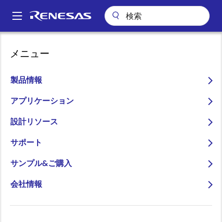
メ
イ
A
ン
Main
コ
アプリケーション
民生機器全般
navigation
メニュー
ン
コネクテッドホーム & エンタテイメント
高効率デジタル電源
パ
テ
ン
高効率デジタル電源
ン
製品情報
ツ
く
に
アプリケーション
ず
移
設計リソース
動
ページセクションへ移動：
サポート
サンプル&ご購入
会社情報
概要
概
説明
アプリケーション