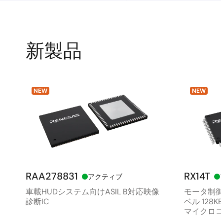
新製品
NEW
NEW
RAA278831
RX14T
アクティブ
車載HUDシステム向けASIL B対応映像
モータ制御
診断IC
ベル 128
マイクロ