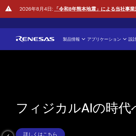
メ
warning
2026年8月4日:
「令和8年熊本地震」による当社事業
イ
ン
コ
ン
製品情報
アプリケーション
設
テ
Main
ン
ツ
navigation
に
移
動
フィジカルAIの時代
詳しくはこちら