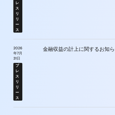
レ
ス
リ
リ
ー
ス
2026
金融収益の計上に関するお知ら
年7月
31日
プ
レ
ス
リ
リ
ー
ス