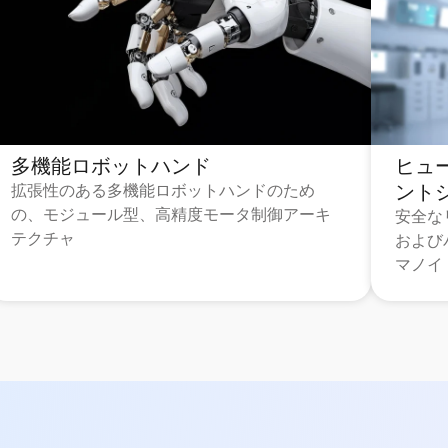
多機能ロボットハンド
ヒュ
ント
拡張性のある多機能ロボットハンドのため
の、モジュール型、高精度モータ制御アーキ
安全な
テクチャ
および
マノイ