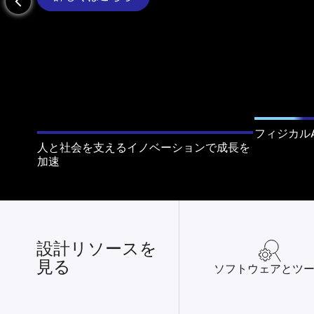
arrow_back_ios_new
フィジカル
人と社会を支えるイノベーションで成長を
加速
設計リソースを
見る
ソフトウェアとツ