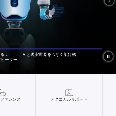
arrow_forward_ios
える：
AIと現実世界をつなぐ架け橋
pause
ングヒーター
ファレンス
テクニカルサポート