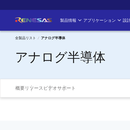
メ
イ
ン
製品情報
アプリケーション
設
Main
コ
ン
navigation
テ
全製品リスト
アナログ半導体
ン
パ
アナログ半導体
ツ
に
ン
移
く
動
ず
概要
リソース
ビデオ
サポート