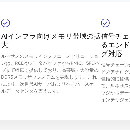
AIインフラ向けメモリ帯域の拡
信号チェ
大
るエンド
グ対応
ルネサスのメモリインタフェースソリューショ
ンは、RCDやデータバッファからPMIC、SPDハ
信号チェーン
ブまで幅広く提供しており、高帯域・大容量の
ドのアナログ
DDR5メモリサブシステムを実現します。これ
包括的に提供
により、次世代AIサーバおよびハイパースケー
て、ルネサス
ルデータセンタを支えます。
ッジからデー
インテリジェ