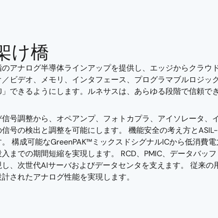
架け橋
指のアナログ半導体ラインアップを提供し、エッジからクラウド
オ／ビデオ、メモリ、インタフェース、プログラマブルロジッ
御」できるようにします。ルネサスは、あらゆる段階で信頼で
び信号調整から、オペアンプ、フォトカプラ、アイソレータ、
信号の検出と調整を可能にします。 機能安全の考え方とASIL
構成可能なGreenPAK™ミックスドシグナルICから低消費電力
までの期間短縮を実現します。 RCD、PMIC、データバッ
し、次世代AIサーバおよびデータセンタを支えます。 従来
設計されたアナログ性能を実現します。