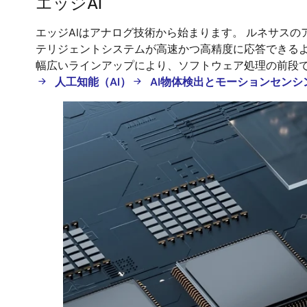
エッジAI
エ
エッジAIはアナログ技術から始まります。 ルネサス
ッ
テリジェントシステムが高速かつ高精度に応答できるように
ジ
幅広いラインアップにより、ソフトウェア処理の前段で
AI
人工知能（AI）
AI物体検出とモーションセン