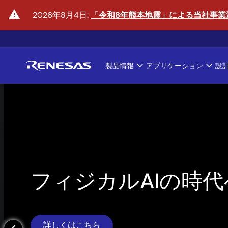
メ
warning
2026年8月4日:
「令和8年熊本地震」による当社事業
イ
ン
コ
ン
製品情報
アプリケーション
設
テ
Main
ン
ツ
navigation
に
移
動
フィジカルAIの時代
詳しくはこちら