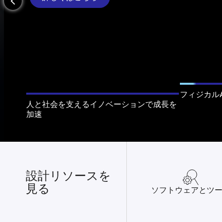
arrow_back_ios_new
フィジカル
人と社会を支えるイノベーションで成長を
加速
設計リソースを
見る
ソフトウェアとツ