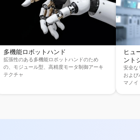
多機能ロボットハンド
ヒュ
ント
拡張性のある多機能ロボットハンドのため
の、モジュール型、高精度モータ制御アーキ
安全な
テクチャ
および
マノイ