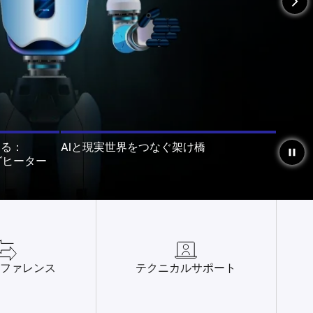
arrow_forward_ios
える：
AIと現実世界をつなぐ架け橋
pause
ングヒーター
ファレンス
テクニカルサポート