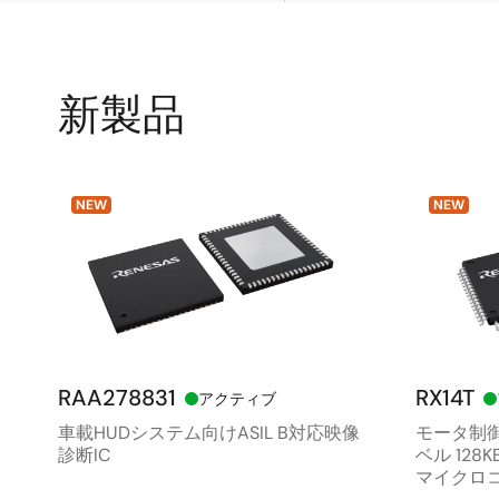
新製品
NEW
NEW
RAA278831
RX14T
アクティブ
車載HUDシステム向けASIL B対応映像
モータ制御
診断IC
ベル 128
マイクロ