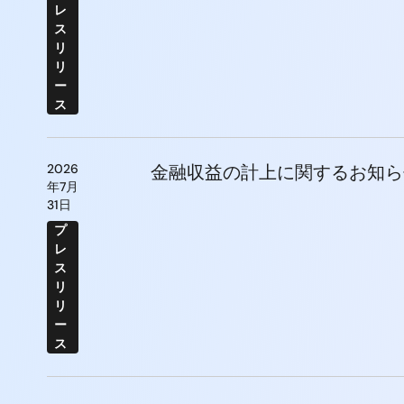
レ
ス
リ
リ
ー
ス
2026
金融収益の計上に関するお知ら
年7月
31日
プ
レ
ス
リ
リ
ー
ス