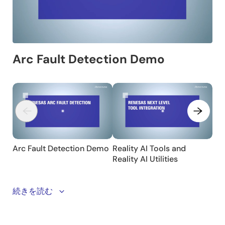
The overview and demo highlight Renesas’ AI‑driven
続きを読む
arc‑fault detection approach, built on the AIK‑RA6M3
development platform with the RA6M3 MCU. The