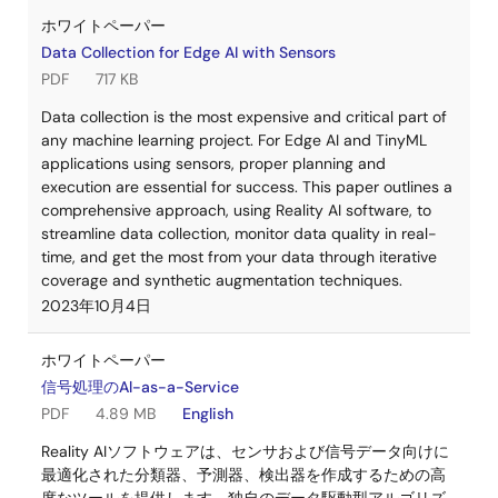
ホワイトペーパー
Data Collection for Edge AI with Sensors
PDF
717 KB
Data collection is the most expensive and critical part of
any machine learning project. For Edge AI and TinyML
applications using sensors, proper planning and
execution are essential for success. This paper outlines a
comprehensive approach, using Reality AI software, to
streamline data collection, monitor data quality in real-
time, and get the most from your data through iterative
coverage and synthetic augmentation techniques.
2023年10月4日
ホワイトペーパー
信号処理のAl-as-a-Service
PDF
4.89 MB
English
Reality AIソフトウェアは、センサおよび信号データ向けに
最適化された分類器、予測器、検出器を作成するための高