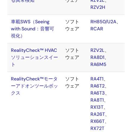
る異常検知
ウェア
RZV2L
、
RZV2H
車載SWS（Seeing
ソフト
RH850/U2A
、
with Sound：音響可
ウェア
RCAR
視化）
RealityCheck™ HVAC
ソフト
RZV2L
、
ソリューションスイー
ウェア
RA8D1
、
ト
RA6M5
RealityCheck™モータ
ソフト
RA4T1
、
ーアドオンツールボッ
ウェア
RA6T2
、
クス
RA6T3
、
RA8T1
、
RX13T
、
RA26T
、
RX66T
、
RX72T