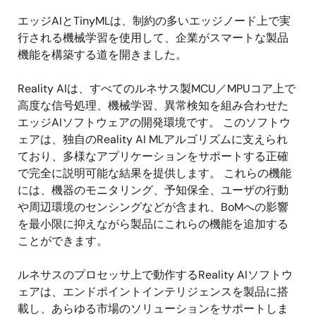
エッジAIとTinyMLは、制約の多いエッジノード上で実
行される機械学習を使用して、企業がスマートな製品
機能を構築する道を開きました。
Reality AIは、すべてのルネサス製MCU／MPUコア上で
高度な信号処理、機械学習、異常検知を組み合わせた
エッジAIソフトウェアの開発環境です。 このソフトウ
ェアは、独自のReality AI MLアルゴリズムに支えられ
ており、多様なアプリケーションをサポートする正確
で完全に説明可能な結果を提供します。 これらの機能
には、機器のモニタリング、予知保全、ユーザの行動
や周辺環境のセンシングなどが含まれ、BoMへの影響
を最小限に抑えながら製品にこれらの機能を追加する
ことができます。
ルネサスのプロセッサ上で動作するReality AIソフトウ
ェアは、エンドポイントインテリジェンスを製品に搭
載し、あらゆる市場のソリューションをサポートしま