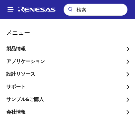
メ
イ
A
ン
Main
コ
キーテクノロジー
人工知能
リアルタイム分析
navigation
メニュー
ン
パ
MCU&MPUリアルタイム分
テ
ン
ン
製品情報
析
ツ
く
に
アプリケーション
ず
画像
移
設計リソース
動
サポート
サンプル&ご購入
会社情報