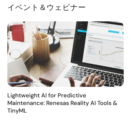
content shows how AI on hardware enhances AFCI
イベント＆ウェビナー
development by providing greater design flexibility
and ensuring reliable, high‑performance detection
across Renesas MCUs. The demonstration also
illustrates how this method supports robust
protection and simplifies the path to implementing
advanced AFCI capabilities in a wide range of
applications.
Lightweight AI for Predictive
Maintenance: Renesas Reality AI Tools &
TinyML