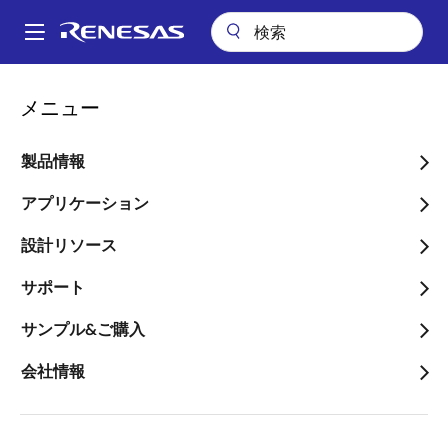
メ
イ
A
ン
Main
コ
会社案内
プレスセンター
ブログ
navigation
メニュー
ン
国内初！AIによる工場向け異常検知ソリューション「RealityCheck
パ
AD」の提供を開始
テ
ン
ン
製品情報
国内初！AIによる工場向け
ツ
く
異常検知ソリューション
に
アプリケーション
ず
移
「RealityCheck AD」の提
設計リソース
動
供を開始
サポート
サンプル&ご購入
会社情報
画
Stuart Feffer
像