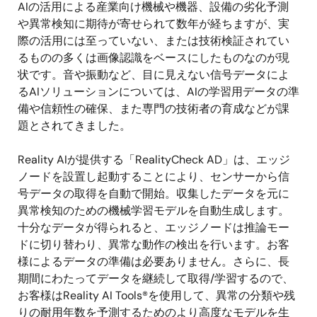
AIの活用による産業向け機械や機器、設備の劣化予測
や異常検知に期待が寄せられて数年が経ちますが、実
際の活用には至っていない、または技術検証されてい
るものの多くは画像認識をベースにしたものなのが現
状です。音や振動など、目に見えない信号データによ
るAIソリューションについては、AIの学習用データの準
備や信頼性の確保、また専門の技術者の育成などが課
題とされてきました。
Reality AIが提供する「RealityCheck AD」は、エッジ
ノードを設置し起動することにより、センサーから信
号データの取得を自動で開始。収集したデータを元に
異常検知のための機械学習モデルを自動生成します。
十分なデータが得られると、エッジノードは推論モー
ドに切り替わり、異常な動作の検出を行います。お客
様によるデータの準備は必要ありません。さらに、長
期間にわたってデータを継続して取得/学習するので、
お客様はReality AI Tools®を使用して、異常の分類や残
りの耐用年数を予測するためのより高度なモデルを生