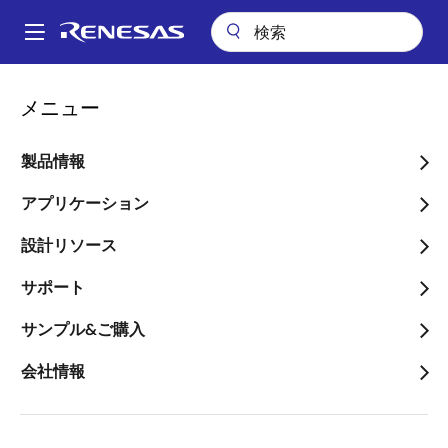
メ
イ
A
ン
Main
コ
キーテクノロジー
人工知能
AI 音声認識
navigation
メニュー
ン
パ
AI 音声認識
テ
ン
ン
製品情報
ツ
く
画像
に
アプリケーション
ず
移
設計リソース
動
サポート
サンプル&ご購入
会社情報