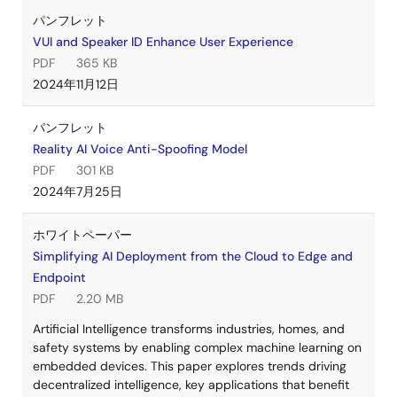
パンフレット
VUI and Speaker ID Enhance User Experience
PDF
365 KB
2024年11月12日
パンフレット
Reality AI Voice Anti-Spoofing Model
PDF
301 KB
2024年7月25日
ホワイトペーパー
Simplifying AI Deployment from the Cloud to Edge and
Endpoint
PDF
2.20 MB
Artificial Intelligence transforms industries, homes, and
safety systems by enabling complex machine learning on
embedded devices. This paper explores trends driving
decentralized intelligence, key applications that benefit