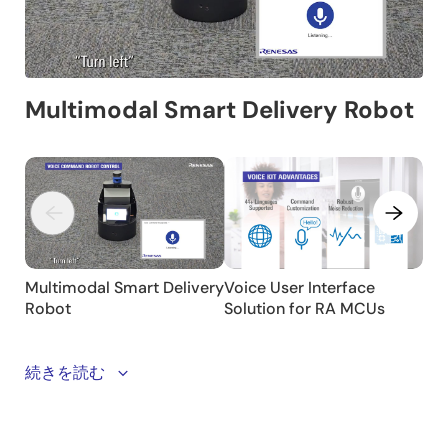
This video introduces Renesas' Smart Delivery Robot,
続きを読む
highlighting its embedded multimodal, scalable, and
flexible suite of products designed to seamlessly
integrate into your system.