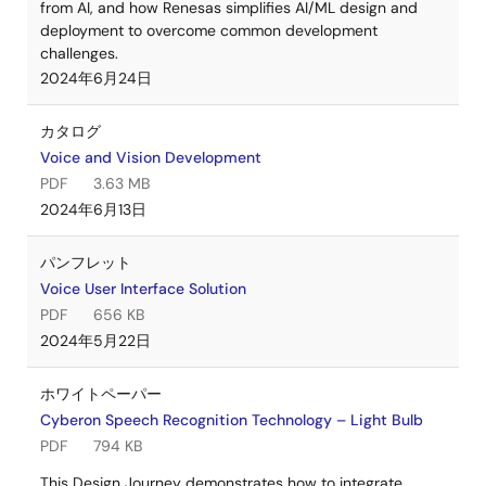
from AI, and how Renesas simplifies AI/ML design and
deployment to overcome common development
challenges.
2024年6月24日
カタログ
Voice and Vision Development
PDF
3.63 MB
2024年6月13日
パンフレット
Voice User Interface Solution
PDF
656 KB
2024年5月22日
ホワイトペーパー
Cyberon Speech Recognition Technology – Light Bulb
PDF
794 KB
This Design Journey demonstrates how to integrate