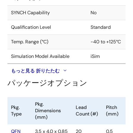
SYNCH Capability
No
Qualification Level
Standard
Temp. Range (°C)
-40 to +125°C
Simulation Model Available
iSim
もっと見る
折りたたむ
パッケージオプション
Pkg.
Pkg.
Lead
Pitch
Dimensions
Type
Count (#)
(mm)
(mm)
QFN
3.5 x 4.0 x 0.85
20
0.5