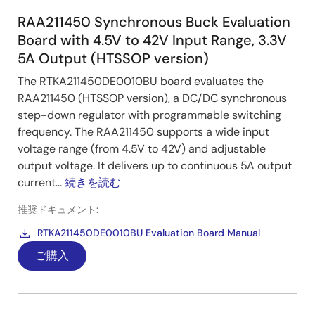
RAA211450 Synchronous Buck Evaluation
Board with 4.5V to 42V Input Range, 3.3V
5A Output (HTSSOP version)
The RTKA211450DE0010BU board evaluates the
RAA211450 (HTSSOP version), a DC/DC synchronous
step-down regulator with programmable switching
frequency. The RAA211450 supports a wide input
voltage range (from 4.5V to 42V) and adjustable
output voltage. It delivers up to continuous 5A output
current...
続きを読む
推奨ドキュメント:
RTKA211450DE0010BU Evaluation Board Manual
ご購入