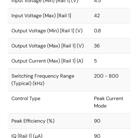
Input Voltage (Min) [Rail 1] (V)
4.5
further reduce power dissipation across the load
range. The regulator also has an internal loop
Input Voltage (Max) [Rail 1]
42
compensation circuit to reduce the external
component count and BOM cost.
Output Voltage (Min) [Rail 1] (V)
0.8
The RAA211450 provides useful functions such as
internal or programmable soft-start and power good
Output Voltage (Max) [Rail 1] (V)
36
indicator. For safe operation, the RAA211450 also
offers protection features such as cycle-by-cycle
Output Current (Max) [Rail 1] (A)
5
peak and valley current limit, input voltage UVLO,
output voltage undervoltage (short-circuit)
Switching Frequency Range
200 - 800
protection, and thermal shutdown.
(Typical) (kHz)
Control Type
Peak Current
Mode
Peak Efficiency (%)
90
IQ [Rail 1] (µA)
90