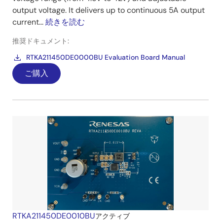
output voltage. It delivers up to continuous 5A output
current...
続きを読む
推奨ドキュメント:
RTKA211450DE0000BU Evaluation Board Manual
ご購入
RTKA211450DE0010BU
アクティブ