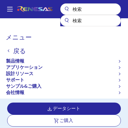
メ
イ
A
ン
Main
コ
全製品リスト
パワー & パワーマネジメント
DC/DCコンバータ
navigation
ン
ステップダウン（降圧）
降圧レギュレータ（FET内蔵）
パ
メニュー
RAA211450
テ
ン
ン
RAA211450
戻る
ツ
く
に
ず
製品情報
アクティブ
長期製品供給対象
移
アプリケーション
Integrated FET 42V, 5A Synchronous
動
設計リソース
Buck Regulator with Internal
サポート
Compensation and Programmable
サンプル&ご購入
Frequency
会社情報
データシート
ご購入