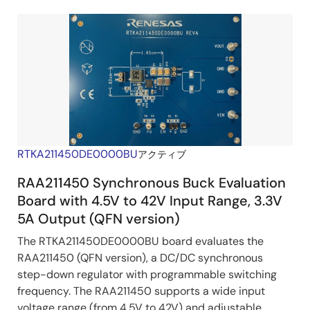
RTKA211450DE0000BU
アクティブ
RAA211450 Synchronous Buck Evaluation
Board with 4.5V to 42V Input Range, 3.3V
5A Output (QFN version)
The RTKA211450DE0000BU board evaluates the
RAA211450 (QFN version), a DC/DC synchronous
step-down regulator with programmable switching
frequency. The RAA211450 supports a wide input
voltage range (from 4.5V to 42V) and adjustable