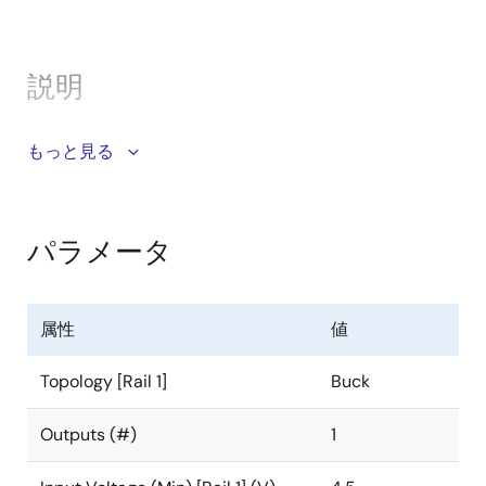
説明
The RAA211450 is a DC/DC synchronous step-down
もっと見る
(Buck) regulator that supports a 4.5V to 42V input
voltage range and adjustable output voltage. It can
deliver up to continuous 5A of continuous output
パラメータ
current with premium load and line regulation
performance.
属性
値
The RAA211450 uses peak-current mode control
architecture. Its PWM switching frequency is
Topology [Rail 1]
Buck
programmable to provide the best trade-off between
transient response and efficiency. It also supports
Outputs (#)
1
PFM operation and DEM to maximize light load
efficiency, in addition to an external bias LDO input to