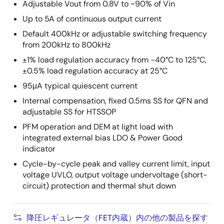
Adjustable Vout from 0.8V to ~90% of Vin
Up to 5A of continuous output current
Default 400kHz or adjustable switching frequency
from 200kHz to 800kHz
±1% load regulation accuracy from -40°C to 125°C,
±0.5% load regulation accuracy at 25°C
95μA typical quiescent current
Internal compensation, fixed 0.5ms SS for QFN and
adjustable SS for HTSSOP
PFM operation and DEM at light load with
integrated external bias LDO & Power Good
indicator
Cycle-by-cycle peak and valley current limit, input
voltage UVLO, output voltage undervoltage (short-
circuit) protection and thermal shut down
降圧レギュレータ（FET内蔵）内の他の製品を探す