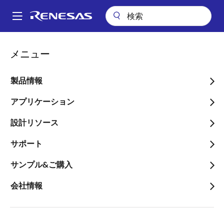
メ
イ
A
ン
Main
コ
ビデオ
Azure RTOS チュートリアル (3/3) CK-RX65N: クラウド連携
navigation
メニュー
ン
パ
Azure RTOS チュートリア
テ
ン
ン
製品情報
ル (3/3) CK-RX65N: クラウ
ツ
く
ド連携
に
アプリケーション
ず
移
設計リソース
動
サポート
2023年4月21日
サンプル&ご購入
このビデオについて
会社情報
この動画では、
CK-RX65N
でAzure RTOSを使用する方
法をご紹介します。CK-RX65NをMicrosoft Azureに接