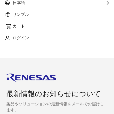
続し、クラウドと連携動作する方法をガイドするチュ
日本語
ートリアルです。
サンプル
Azure RTOS チュートリアル (1/3) CK-RX65N: セット
アップ
カート
Azure RTOS チュートリアル (2/3) CK-RX65N: プロ
ログイン
ジェクトビルド
最新情報のお知らせについて
製品やソリューションの最新情報をメールでお届けし
ます。