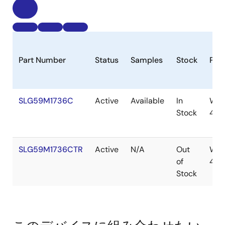
Part Number
Status
Samples
Stock
Pac
SLG59M1736C
Active
Available
In
WLC
Stock
4
SLG59M1736CTR
Active
N/A
Out
WLC
of
4
Stock