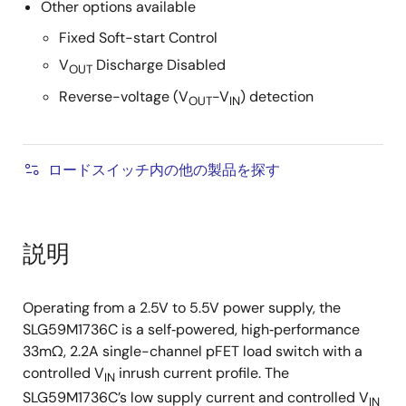
Other options available
Fixed Soft-start Control
V
Discharge Disabled
OUT
Reverse-voltage (V
-V
) detection
OUT
IN
ロードスイッチ内の他の製品を探す
説明
Operating from a 2.5V to 5.5V power supply, the
SLG59M1736C is a self‑powered, high‑performance
33mΩ, 2.2A single-channel pFET load switch with a
controlled V
inrush current profile. The
IN
SLG59M1736C’s low supply current and controlled V
IN