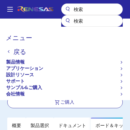
メ
イ
A
ン
Main
コ
全製品リスト
パワー & パワーマネジメント
電源周辺デバイス
navigation
ン
ロードスイッチ
SLG59M1736C
パ
メニュー
テ
ン
SLG59M1736C
ン
戻る
ツ
く
アクティブ
に
ず
製品情報
5.5V, 33mΩ, 2.2A Load Switch with
移
アプリケーション
動
Controlled Inrush Current
設計リソース
サポート
サンプル&ご購入
データシート
会社情報
ご購入
概要
製品選択
ドキュメント
ボード＆キット