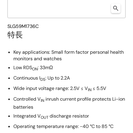
SLG59M1736C
特長
Key applications: Small form factor personal health
monitors and watches
Low RDS
: 33mΩ
ON
Continuous I
: Up to 2.2A
DS
Wide input voltage range: 2.5V ≤ V
≤ 5.5V
IN
Controlled V
inrush current profile protects Li-ion
IN
batteries
Integrated V
discharge resistor
OUT
Operating temperature range: -40 °C to 85 °C