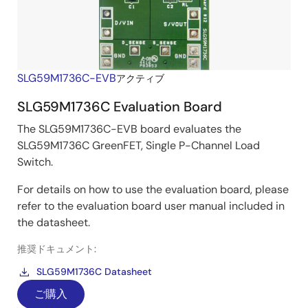
SLG59M1736C-EVB
アクティブ
SLG59M1736C Evaluation Board
The SLG59M1736C-EVB board evaluates the
SLG59M1736C GreenFET, Single P-Channel Load
Switch.
For details on how to use the evaluation board, please
refer to the evaluation board user manual included in
the datasheet.
推奨ドキュメント:
SLG59M1736C Datasheet
ご購入