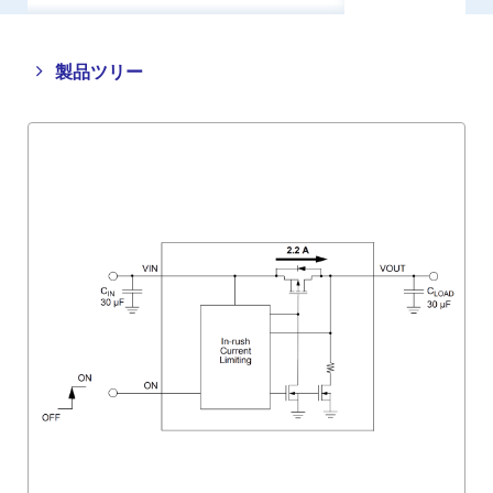
Close
Open
製品ツリー
product
product
tree
tree
menu
menu