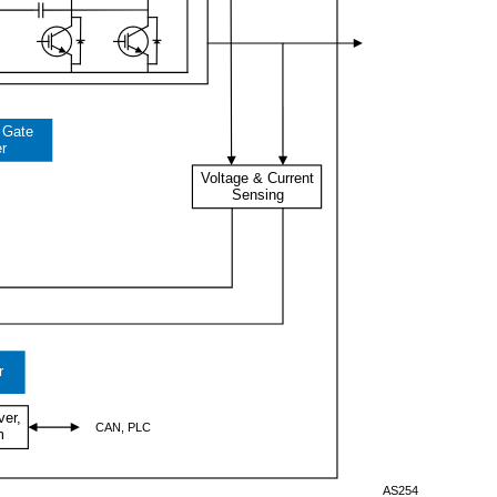
d Gate
er
Voltage & Current
Sensing
r
ver,
CAN, PLC
m
AS254