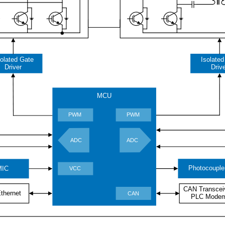
solated Gate
Isolate
Driver
Driv
MCU
PWM
PWM
ADC
ADC
Photocouple
MIC
VCC
CAN Transcei
thernet
CAN
PLC Mode