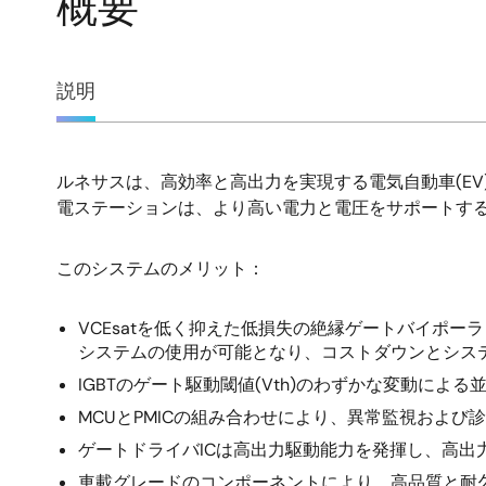
概要
概
説明
要
ルネサスは、高効率と高出力を実現する電気自動車(EV
説
電ステーションは、より高い電力と電圧をサポートす
明
このシステムのメリット：
VCEsatを低く抑えた低損失の絶縁ゲートバイポー
システムの使用が可能となり、コストダウンとシス
IGBTのゲート駆動閾値(Vth)のわずかな変動に
MCUとPMICの組み合わせにより、異常監視および
ゲートドライバICは高出力駆動能力を発揮し、高出
車載グレードのコンポーネントにより、高品質と耐