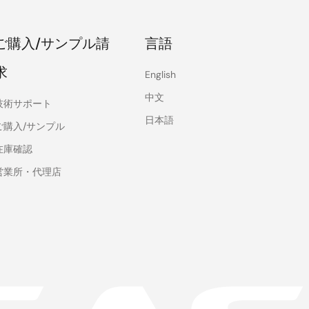
ご購入/サンプル請
言語
求
English
中文
技術サポート
日本語
ご購入/サンプル
在庫確認
営業所・代理店