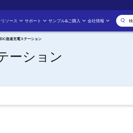
計リソース
サポート
サンプル&ご購入
会社情報
用DC急速充電ステーション
ステーション