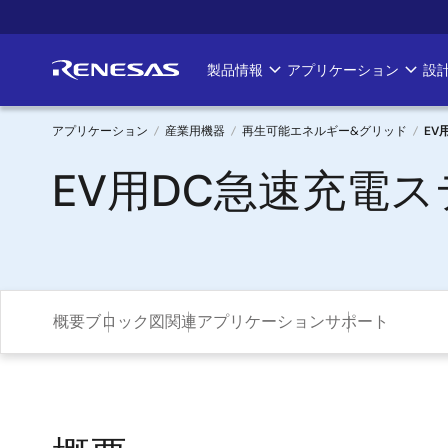
メ
イ
ン
製品情報
アプリケーション
設
Main
コ
ン
navigation
テ
アプリケーション
産業用機器
再生可能エネルギー&グリッド
EV
ン
パ
EV用DC急速充電
ツ
に
ン
移
く
動
ず
概要
ブロック図
関連アプリケーション
サポート