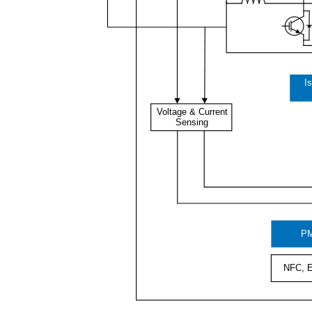
I
Voltage & Current
Sensing
P
NFC, E