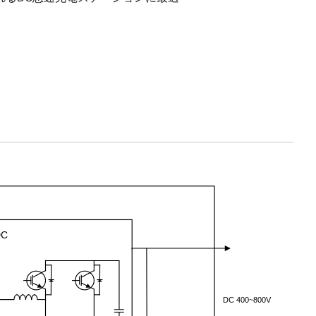
DC
DC 400~800V