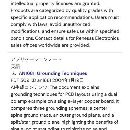
intellectual property licenses are granted.
Products are categorized by quality grades with
specific application recommendations. Users must
comply with laws, avoid unauthorized
modifications, and ensure safe use within specified
conditions. Contact details for Renesas Electronics
sales offices worldwide are provided.
アプリケーションノート
英語
AN1681: Grounding Techniques
PDF
509 KB
an1681
2004年1月19日
AI生成コンテンツ:
The document explains
grounding techniques for PCB layouts using a dual
op amp example on a single-layer copper board. It
compares three grounding schemes: a center
spine ground trace, an outer ground plane, and a
split/star ground plane, highlighting the benefits of
single-point grounding to minimize noise and