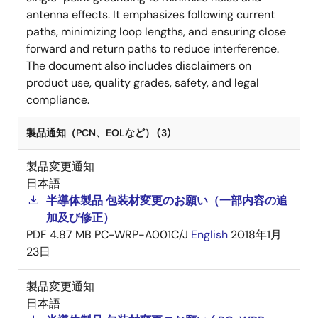
antenna effects. It emphasizes following current
paths, minimizing loop lengths, and ensuring close
forward and return paths to reduce interference.
The document also includes disclaimers on
product use, quality grades, safety, and legal
compliance.
製品通知（PCN、EOLなど） (3)
製品変更通知
日本語
半導体製品 包装材変更のお願い（一部内容の追
加及び修正）
PDF
4.87 MB
PC-WRP-A001C/J
English
2018年1月
23日
製品変更通知
日本語