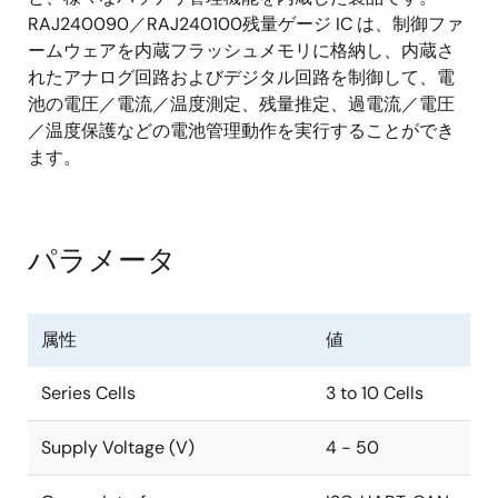
MCU 16ビットタイマ：6チャネル
RAJ240090／RAJ240100残量ゲージ IC は、制御ファ
MCU 12ビットインターバルタイマ：1チャネル
ームウェアを内蔵フラッシュメモリに格納し、内蔵さ
MCU リアルタイムクロック：1ch
れたアナログ回路およびデジタル回路を制御して、電
アナログ・フロントエンド(AFE)タイマ：2チャネル
池の電圧／電流／温度測定、残量推定、過電流／電圧
- アナログ・フロントエンド(AFE) タイマA：設定範
／温度保護などの電池管理動作を実行することができ
囲: 125 ms～64 s
ます。
- アナログ・フロントエンド(AFE) タイマB：設定範
囲：30.52us～125ms
組込型A/Dコンバータ
パラメータ
アナログ・フロントエンド(AFE) 15ビット分解能シ
グマデルタA/Dコンバータ
MCU 8/10ビット分解能 A/Dコンバータ
属性
値
バッテリセル電圧・温度（ANポート電圧）検出回路
MCUから制御することなく、シグマデルタADコン
Series Cells
3 to 10 Cells
バータ（アナログ・フロントエンド）で電圧・温度
の過不足を監視
Supply Voltage (V)
4 - 50
電流積分回路