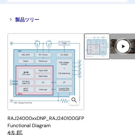
Close
Open
製品ツリー
product
product
tree
tree
menu
menu
RAJ24000xxDNP_RAJ240100GFP
Functional Diagram
特長