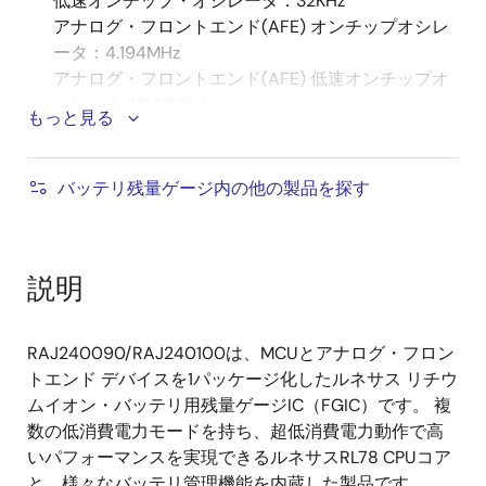
低速オンチップ・オシレータ：32KHz
アナログ・フロントエンド(AFE) オンチップオシレ
ータ：4.194MHz
アナログ・フロントエンド(AFE) 低速オンチップオ
シレータ: 131.072KHz
もっと見る
汎用入出力ポート
合計：31ピン
バッテリ残量ゲージ内の他の製品を探す
CMOS入力/出力：20
CMOS入力：4
オープンドレイン入出力 [6V耐圧]：4
高電圧入出力[VCC公差]：3
説明
シリアルインタフェース
CSI（SPI）：2チャネル
RAJ240090/RAJ240100は、MCUとアナログ・フロン
2
I
C：2チャネル
トエンド デバイスを1パッケージ化したルネサス リチウ
UART：2チャネル
ムイオン・バッテリ用残量ゲージIC（FGIC）です。 複
2
簡易I
C：2チャネル
数の低消費電力モードを持ち、超低消費電力動作で高
CAN インタフェース（RS-CAN lite）: 1チャネル
いパフォーマンスを実現できるルネサスRL78 CPUコア
タイマ
と、様々なバッテリ管理機能を内蔵した製品です。