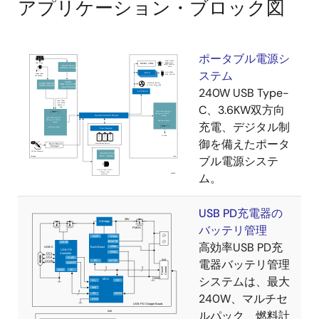
外部水晶振動子（32.768kHz）を接続し、内部クロ
アプリケーション・ブロック図
ックを生成
電圧および温度条件
ポータブル電源シ
電源電圧：VCC = 4.0～50 V
ステム
動作周囲温度：Ta = -40～+85°C
240W USB Type-
パッケージ情報
C、3.6KW双方向
64ピン プラスチックモールドLQFP（[本体] 10.0
充電、デジタル制
mm × 10.0 mm、0.5 mmピッチ）
御を備えたポータ
ブル電源システ
ム。
USB PD充電器の
バッテリ管理
高効率USB PD充
電器バッテリ管理
システムは、最大
240W、マルチセ
ルパック、燃料計