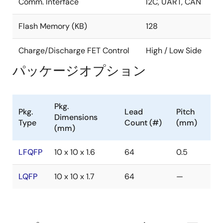
18ビット分解能シグマデルタA/Dコンバータ
Comm. Interface
I2C, UART, CAN
インピーダンス測定回路
Flash Memory (KB)
128
バッテリの電圧・電流を同時測定
過電流検出回路
Charge/Discharge FET Control
High / Low Side
短絡電流検出
パッケージオプション
充電過電流検出
放電過電流検出
充電覚醒電流検出
放電覚醒電流検出
Pkg.
Pkg.
Lead
Pitch
Dimensions
シリーズレギュレータ
Type
Count (#)
(mm)
(mm)
3.3Vまたは5.0V CREG2
外付けNch MOSFETにより100mA以上の出力電流を
LFQFP
10 x 10 x 1.6
64
0.5
実現
MOSFETの充放電制御
LQFP
10 x 10 x 1.7
64
—
ハイサイドNch MOSFET駆動回路内蔵
8ビットPWMによるプログラマブルMOSFET制御
RTC機能対応