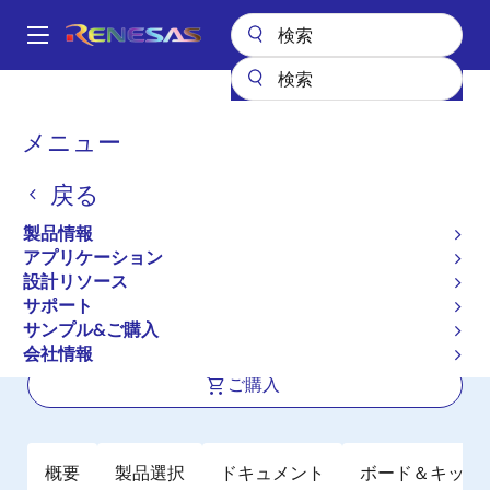
メ
イ
A
ン
Main
コ
全製品リスト
パワー & パワーマネジメント
バッテリマネジメントIC
navigation
ン
バッテリ残量ゲージ
RAJ240100GFP
パ
メニュー
テ
ン
RAJ240100GFP
ン
戻る
ツ
く
アクティブ
に
ず
製品情報
3～10直列リチウムイオン・バッテリ残
移
アプリケーション
動
量ゲージIC
設計リソース
サポート
サンプル&ご購入
データシート
会社情報
ご購入
概要
製品選択
ドキュメント
ボード＆キット