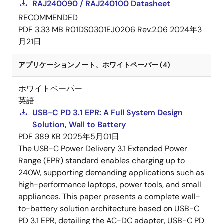
RAJ240090 / RAJ240100 Datasheet
RECOMMENDED
PDF
3.33 MB
R01DS0301EJ0206 Rev.2.06
2024年3
月21日
アプリケーションノート、ホワイトペーパー (4)
ホワイトペーパー
英語
USB-C PD 3.1 EPR: A Full System Design
Solution, Wall to Battery
PDF
389 KB
2025年5月01日
The USB-C Power Delivery 3.1 Extended Power
Range (EPR) standard enables charging up to
240W, supporting demanding applications such as
high-performance laptops, power tools, and small
appliances. This paper presents a complete wall-
to-battery solution architecture based on USB-C
PD 3.1 EPR, detailing the AC-DC adapter, USB-C PD