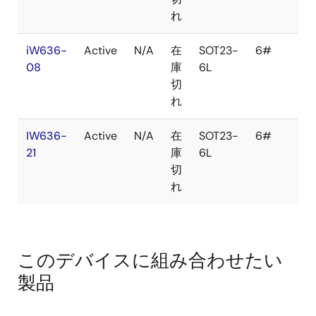
れ
iW636-
Active
N/A
在
SOT23-
6#
T
08
庫
6L
Re
切
れ
IW636-
Active
N/A
在
SOT23-
6#
T
21
庫
6L
Re
切
れ
このデバイスに組み合わせたい
製品