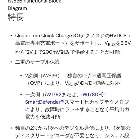
iW636 Functional Block
Diagram
特長
Qualcomm Quick Charge 3.0テクノロジのHVDCP（
高電圧専用充電ポート）をサポートし、V
を3.6V
BUS
から12Vまで200mV刻みで供給することが可能
二重のケーブル保護
2次側（iW636）：独自のD+/D-過電圧保護
（OVP）により、V
のD+/D-短絡に対応
BUS
一次側（
iW1782
または、
iW1780H
):
SmartDefender™
スマートヒカップテクノロジ
により、故障時にラッチすることなく平均出力
電力を低減可能
独自の2次から1次へのデジタル通信により、1次側の
ディスクリートデコーダが不要となり、システム設