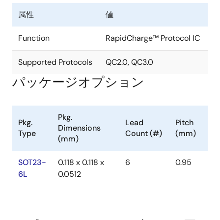
属性
値
Function
RapidCharge™ Protocol IC
Supported Protocols
QC2.0, QC3.0
パッケージオプション
Pkg.
Pkg.
Lead
Pitch
Dimensions
Type
Count (#)
(mm)
(mm)
SOT23-
0.118 x 0.118 x
6
0.95
6L
0.0512