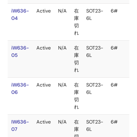
iW636-
Active
N/A
在
SOT23-
6#
T
04
庫
6L
Re
切
れ
iW636-
Active
N/A
在
SOT23-
6#
T
05
庫
6L
Re
切
れ
iW636-
Active
N/A
在
SOT23-
6#
T
06
庫
6L
Re
切
れ
IW636-
Active
N/A
在
SOT23-
6#
T
07
庫
6L
Re
切