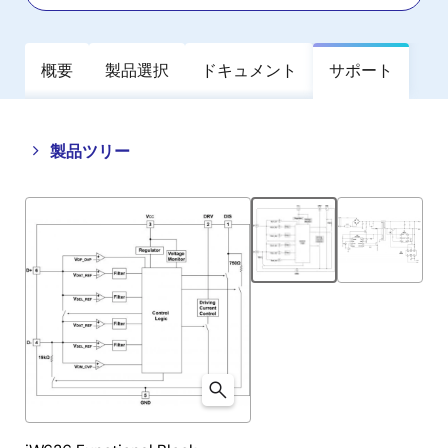
概要
製品選択
ドキュメント
サポート
Close
Open
製品ツリー
product
product
tree
tree
menu
menu