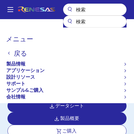
メ
イ
A
ン
Main
コ
全製品リスト
パワー & パワーマネジメント
navigation
ン
AC/DCおよび絶縁型DC/DCコンバータ
同期整流コントローラ
パ
メニュー
iW636
テ
ン
ン
iW636
戻る
ツ
く
に
ず
製品情報
アクティブ
移
アプリケーション
Qualcomm® Quick Charge™ 3.0 USBイ
動
設計リソース
ンタフェース用AC/DC二次側コントロ
サポート
ーラ
サンプル&ご購入
会社情報
データシート
製品概要
ご購入