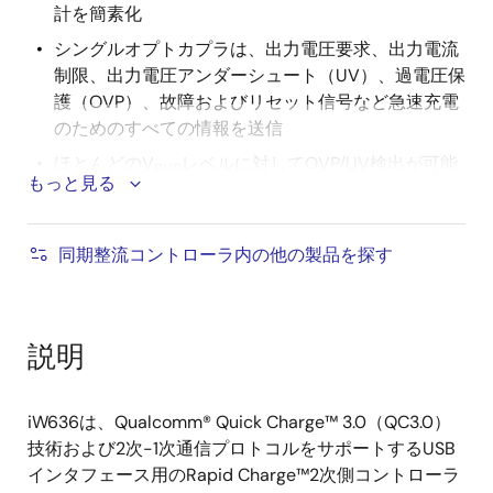
計を簡素化
シングルオプトカプラは、出力電圧要求、出力電流
制限、出力電圧アンダーシュート（UV）、過電圧保
護（OVP）、故障およびリセット信号など急速充電
のためのすべての情報を送信
ほとんどのV
レベルに対してOVP/UV検出が可能
BUS
もっと見る
QC2.0およびUSBバッテリ充電規格 1.2（USB
BC1.2）との後方互換性あり
同期整流コントローラ内の他の製品を探す
iW626とピン互換性あり
• モバイル機器の取り外し時、または内蔵スイッチ
や外部スイッチによる要求に応じて、高電圧のV
BUS
説明
レベルから5Vまでプログラマブルなアクティブ高速
放電が可能
常時オフ状態、5V定常動作時のカットオフ電流は
iW636は、Qualcomm® Quick Charge™ 3.0（QC3.0）
150μA、システム全体の無負荷時消費電力は 10mW
技術および2次-1次通信プロトコルをサポートするUSB
を達成
インタフェース用のRapid Charge™2次側コントローラ