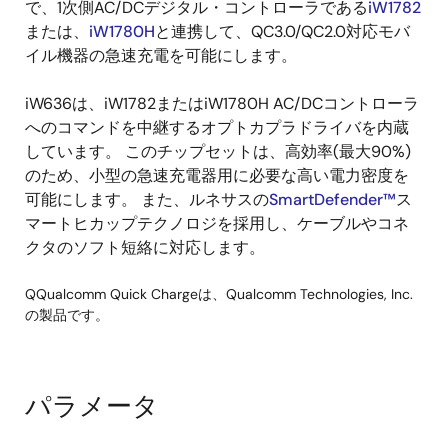
で、1次側AC/DCデジタル・コントローラである
iW1782
広い動作電圧範囲 3V〜16V
または、
iW1780H
と連携して、QC3.0/QC2.0対応モバ
最小駆動電流2mAのオプトカプラLEDドライバ内蔵
イル機器の急速充電を可能にします。
iW636は、iW1782またはiW1780H AC/DCコントローラ
へのコマンドを中継するオプトカプラドライバを内蔵
しています。 このチップセットは、高効率(最大90%)
のため、小型の急速充電器用に必要な高い電力密度を
可能にします。 また、ルネサスの
SmartDefender™
ス
マートヒカップテクノロジを採用し、ケーブルやコネ
クタのソフト短絡に対応します。
QQualcomm Quick Chargeは、Qualcomm Technologies, Inc.
の製品です。
パラメータ