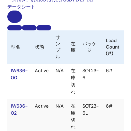
データシート
サ
Lead
ン
在
パッケ
Ca
型名
状態
Count
プ
庫
ージ
T
(#)
ル
IW636-
Active
N/A
在
SOT23-
6#
T
00
庫
6L
Re
切
れ
IW636-
Active
N/A
在
SOT23-
6#
T
02
庫
6L
Re
切
れ