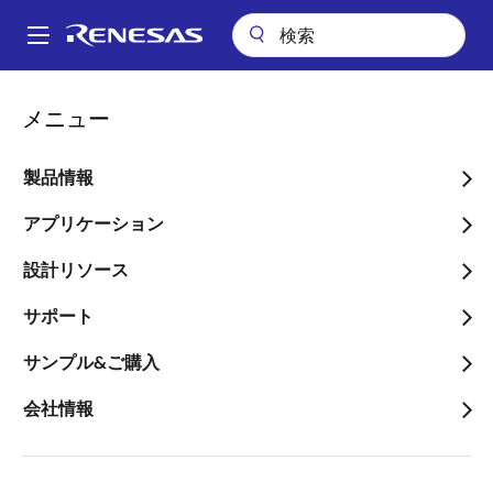
メ
イ
A
ン
Main
コ
アプリケーション
民生機器全般
電源アダプタ&充電器
navigation
メニュー
ン
リアルタイム監視機能を備えた高効率オンライン無停電電源装置(UPS)
パ
テ
ン
リアルタイム監視機能を備
ン
製品情報
ツ
く
えた高効率オンライン無停
に
アプリケーション
ず
電電源装置(UPS)
移
設計リソース
動
サポート
サンプル&ご購入
ページセクションへ移動：
会社情報