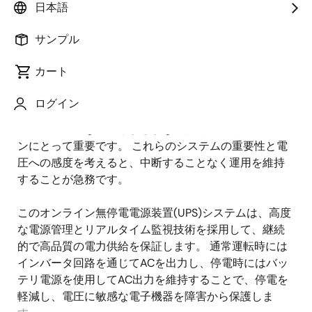
概要
日本語
サンプル
概
説明
要
カート
ログイン
信頼性の高い電源は、データセンタ、病院、産業オー
説
トメーションなど、さまざまな施設やアプリケーショ
明
ンにとって重要です。 これらのシステムの重要性と電
圧への感度を考えると、中断することなく運用を維持
することが急務です。
このオンライン無停電電源装置(UPS)システムは、高度
な電源管理とリアルタイム監視技術を採用して、継続
的で高品質の電力供給を保証します。 通常運転時には
インバータ回路を通じてACを出力し、停電時にはバッ
テリ電源を使用してAC出力を維持することで、停電を
軽減し、電圧に敏感な電子機器を障害から保護しま