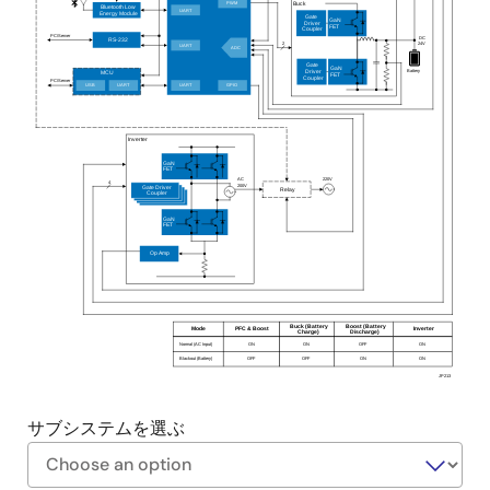
PWM
Buck
Bluetooth Low
UART
Energy Module
Gate
GaN
Driver
FET
Coupler
PC/Server
DC
RS-232
2
24V
UART
ADC
Gate
GaN
Battery
Driver
MCU
FET
Coupler
PC/Server
USB
UART
UART
GPIO
Inverter
GaN
FET
220V
AC
4
200V
Gate Driver
Relay
Coupler
GaN
FET
Op Amp
Buck (Battery
Boost (Battery
Mode
PFC & Boost
Inverter
Charge)
Discharge)
Normal (AC Input)
ON
ON
OFF
ON
Blackout (Battery)
OFF
OFF
ON
ON
JP213
サブシステムを選ぶ