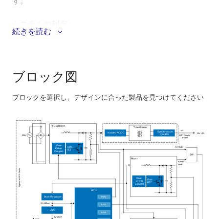
す。
システムの利点 :
続きを読む
一次電力変換用の単一のMCUコントローラは、高性
能で合理化された設計を提供し、コスト効率を高
め、市場投入までの時間を短縮します。
ブロック図
®
Bluetooth
Low Energy(LE)は、UPSシステムのリア
ルタイム監視と制御を可能にし、効果的な管理と効
ブロックを選択し、デザインに合った製品を見つけてください
率の向上を実現します。
Skip
interactive
PFC & Boost
Transformer
block
xN
Synchronous
Isolated AC/DC
20V <2A
Rectifier
IGBT Coupler
220V
Power
diagram
Gate
GaN
AC Mode
Driver
FET
Coupler
SW
Boost
Battery
Mode
Bypass for UPS Faults
Gate
GaN
Driver
FET
Coupler
MCU
Buck Regulator
PWM
5V<100mA
PWM
LDO
PWM
3V<20mA