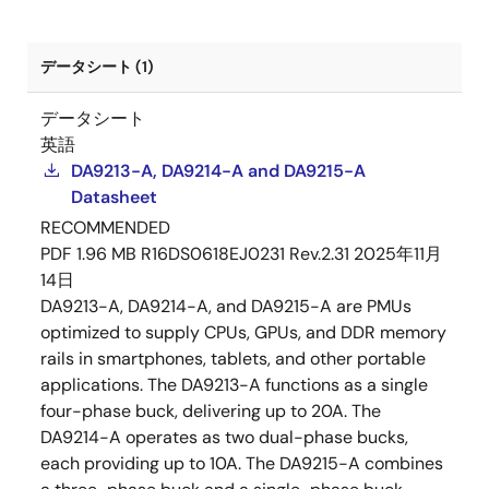
データシート (1)
データシート
英語
DA9213-A, DA9214-A and DA9215-A
Datasheet
RECOMMENDED
PDF
1.96 MB
R16DS0618EJ0231 Rev.2.31
2025年11月
14日
DA9213-A, DA9214-A, and DA9215-A are PMUs
optimized to supply CPUs, GPUs, and DDR memory
rails in smartphones, tablets, and other portable
applications. The DA9213-A functions as a single
four-phase buck, delivering up to 20A. The
DA9214-A operates as two dual-phase bucks,
each providing up to 10A. The DA9215-A combines