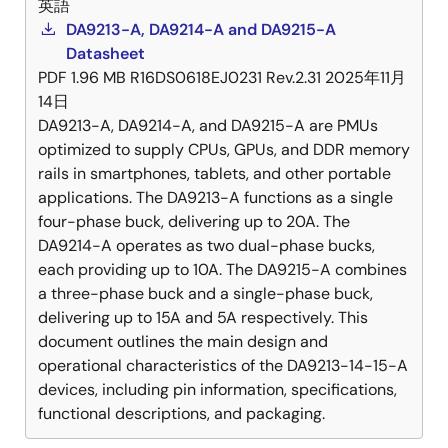
英語
DA9213-A, DA9214-A and DA9215-A
Datasheet
PDF
1.96 MB
R16DS0618EJ0231 Rev.2.31
2025年11月
14日
DA9213-A, DA9214-A, and DA9215-A are PMUs
optimized to supply CPUs, GPUs, and DDR memory
rails in smartphones, tablets, and other portable
applications. The DA9213-A functions as a single
four-phase buck, delivering up to 20A. The
DA9214-A operates as two dual-phase bucks,
each providing up to 10A. The DA9215-A combines
a three-phase buck and a single-phase buck,
delivering up to 15A and 5A respectively. This
document outlines the main design and
operational characteristics of the DA9213-14-15-A
devices, including pin information, specifications,
functional descriptions, and packaging.