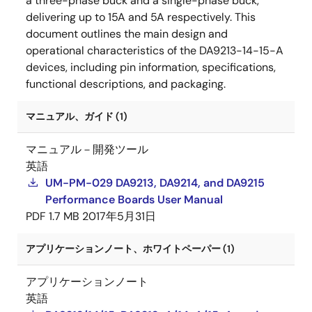
a three-phase buck and a single-phase buck,
delivering up to 15A and 5A respectively. This
document outlines the main design and
operational characteristics of the DA9213-14-15-A
devices, including pin information, specifications,
functional descriptions, and packaging.
マニュアル、ガイド (1)
マニュアル－開発ツール
英語
UM-PM-029 DA9213, DA9214, and DA9215
Performance Boards User Manual
PDF
1.7 MB
2017年5月31日
アプリケーションノート、ホワイトペーパー (1)
アプリケーションノート
英語