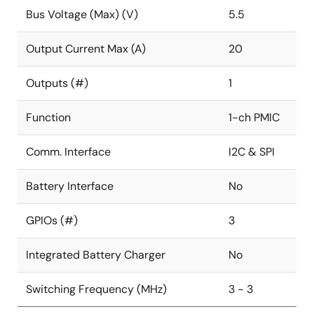
Supported SoC PMIC Platforms
Bus Voltage (Max) (V)
5.5
Xilinx MPSoCs and FPGAs
Output Current Max (A)
20
Xilinx Zynq UltraScale+ MPSoC (ZU3EG, ZU7EV,
ZU9CG)
Outputs (#)
1
Xilinx Zynq UltraScale+ MPSoC (ZU3CG, ZU9EG,
ZU19EG)
Function
1-ch PMIC
Xilinx UltraScale+ MPSoC Customized Solution
Comm. Interface
I2C & SPI
Renesas R-Car Processor Family
R-Car H3
Battery Interface
No
GPIOs (#)
3
Integrated Battery Charger
No
Switching Frequency (MHz)
3 - 3