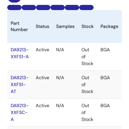
L
Part
Status
Samples
Stock
Package
C
Number
(
DA9213-
Active
N/A
Out
BGA
6
XXFS1-A
of
Stock
DA9213-
Active
N/A
Out
BGA
6
XXFS1-
of
AT
Stock
DA9213-
Active
N/A
Out
BGA
6
XXFSC-
of
A
Stock