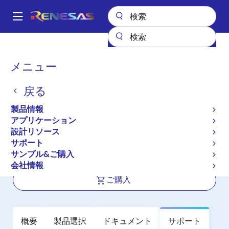
メ
イ
A
ン
Main
コ
全製品リスト
パワー & パワーマネジメント
navigation
ン
マルチチャネルパワーマネジメントIC (PMIC)
DA9213-A
パ
メニュー
テ
ン
DA9213-A
ン
戻る
ツ
く
アクティブ
に
ず
製品情報
Multiphase 20A Output Current Sub-
移
アプリケーション
動
PMIC
設計リソース
サポート
サンプル&ご購入
データシート
会社情報
ご購入
概要
製品選択
ドキュメント
サポート