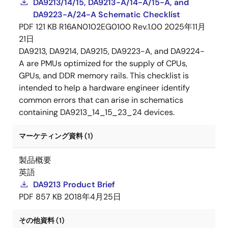
DA9213/14/15, DA9213-A/14-A/15-A, and
DA9223-A/24-A Schematic Checklist
PDF
121 KB
R16AN0102EG0100 Rev.1.00
2025年11月
21日
DA9213, DA9214, DA9215, DA9223-A, and DA9224-
A are PMUs optimized for the supply of CPUs,
GPUs, and DDR memory rails. This checklist is
intended to help a hardware engineer identify
common errors that can arise in schematics
containing DA9213_14_15_23_24 devices.
マーケティング資料 (1)
製品概要
英語
DA9213 Product Brief
PDF
857 KB
2018年4月25日
その他資料 (1)