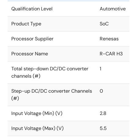
supplies. DA9213-A delivers 20A of output current,
Qualification Level
Automotive
suitable for the highest performing application
processors such as multicore arrangements of the
Product Type
SoC
®
®
Arm
Cortex
-A15/A57 family. Due to the multiphase
topology, DA9213-A provides outstanding ±2% load
Processor Supplier
Renesas
transient response and component sizes below 1mm
height.
Processor Name
R-CAR H3
Benefits
Total step-down DC/DC converter
1
channels (#)
Dynamic Voltage Control (DVC)
Integrated power switches
Step-up DC/DC converter Channels
0
Remote sensing at point of load
(#)
High efficiency over a wide output range
Input Voltage (Min) (V)
2.8
Low output ripple
Small <1mm height components
Input Voltage (Max) (V)
5.5