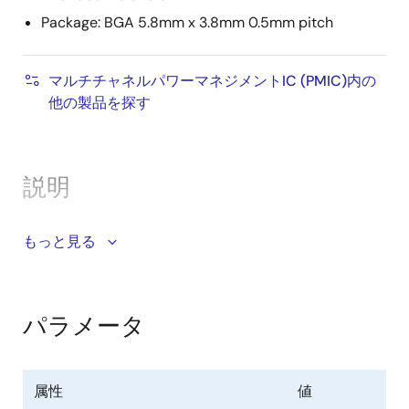
Package: BGA 5.8mm x 3.8mm 0.5mm pitch
マルチチャネルパワーマネジメントIC (PMIC)内の
他の製品を探す
説明
The DA9213-A is a synchronous 20A step-down
もっと見る
converter supplying the processor's core or GPU rail
in automotive infotainment and navigation system
applications requiring high currents. DA9213-A is also
パラメータ
suitable for powering FPGAs.
The input voltage range of 2.8V to 5.5V makes it
属性
値
suitable for standard 5V supplies or USB power