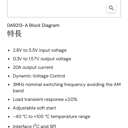
DA9213-A Block Diagram
特長
2.8V to 5.5V input voltage
0.3V to 1.57V output voltage
20A output current
Dynamic Voltage Control
3MHz nominal switching frequency avoiding the AM
band
Load transient response ±2.0%
Adjustable soft start
-40 °C to +105 °C temperature range
2
Interface I
C and SPI