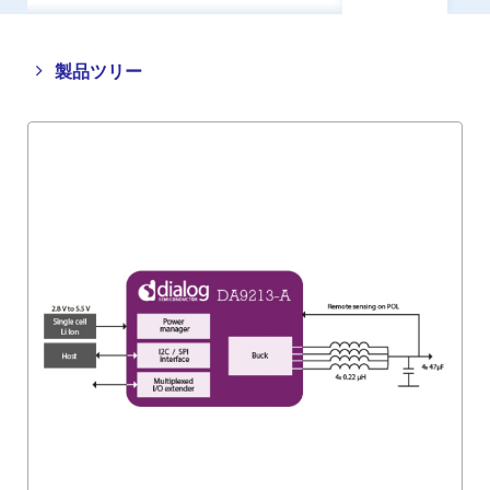
Close
Open
製品ツリー
product
product
tree
tree
menu
menu