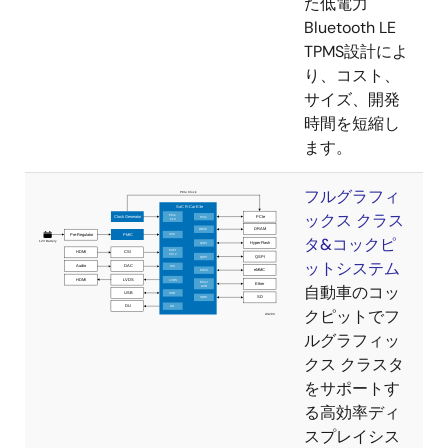
DMAC × 29 チャネル
た低電力
Bluetooth LE
32bitタイマ × 26チャネル
TPMS設計によ
PWMタイマ × 7チャネル
り、コスト、
サイズ、開発
2
I
C バスインタフェース × 9 チャネル
時間を短縮し
シリアルコミュニケーションインタフェース
ます。
(SCIF) × 11チャネル
SPIマルチI/Oバスコントローラ (RPC) × 2 チャ
フルグラフィ
ネル (HyperFlash™ × 1チャネル対応)
ックス クラス
タ&コックピ
クロック同期シリアルインタフェース(MSIOF)
ットシステム
× 4チャネル（SPI/IISサポート）
自動車のコッ
デジタルラジオインターフェース(DRIF) × 4チ
クピットでフ
ャネル
ルグラフィッ
低消費電力モード
クス クラスタ
をサポートす
モジュール電源遮断機能
る高効率ディ
スプレイシス
DFS(Dynamic Frequency Scaling)機能および