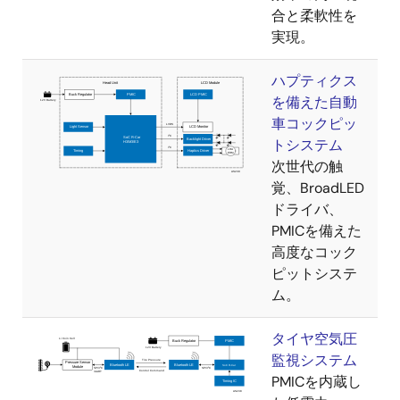
合と柔軟性を
IEEE802.1BA
実現。
IEEE802.1AS
ハプティクス
IEEE802.1Qav
を備えた自動
IEEE1722
車コックピッ
トシステム
次世代の触
暗号処理部
覚、BroadLED
暗号処理エンジン（AES、DES、ハッシュ関
ドライバ、
数、RSA）
PMICを備えた
高度なコック
SystemRAM
ピットシステ
主な周辺機能
ム。
SYS-DMAC x 48 チャネル、Realtime-DMAC ×
タイヤ空気圧
16 チャネル
監視システム
Audio-DMAC × 16 チャネル、Audio(周辺)-
PMICを内蔵し