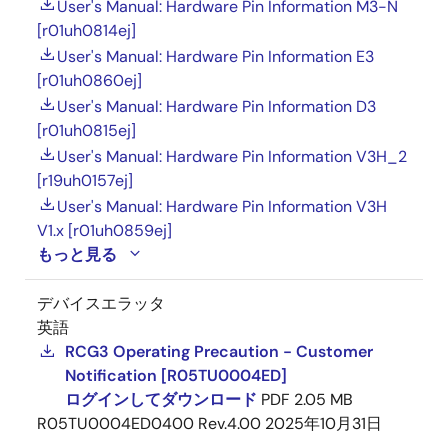
User's Manual: Hardware Pin Information M3-N
[r01uh0814ej]
User's Manual: Hardware Pin Information E3
[r01uh0860ej]
User's Manual: Hardware Pin Information D3
[r01uh0815ej]
User's Manual: Hardware Pin Information V3H_2
[r19uh0157ej]
User's Manual: Hardware Pin Information V3H
V1.x [r01uh0859ej]
もっと見る
デバイスエラッタ
英語
RCG3 Operating Precaution - Customer
Notification [R05TU0004ED]
ログインしてダウンロード
PDF
2.05 MB
R05TU0004ED0400 Rev.4.00
2025年10月31日