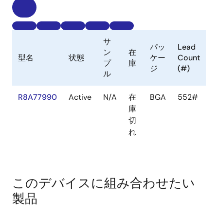
サ
パッ
Lead
ン
在
型名
状態
ケー
Count
プ
庫
ジ
(#)
ル
R8A77990
Active
N/A
在
BGA
552#
庫
切
れ
このデバイスに組み合わせたい
製品