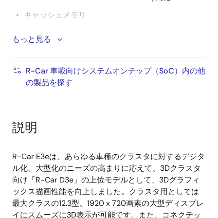
キャッシュメモリ
®
®
Arm
Cortex
-A53 Dual
もっと見る
L1命令キャッシュ： 32Kバイト
R-Car 車載向けシステムオンチップ（SoC）内の他
L1データキャッシュ： 32Kバイト
の製品を探す
L2キャッシュ： 256Kバイト
®
®
Arm
Cortex
-R7 Dual Lock-Step対応
説明
L1命令キャッシュ： 32Kバイト
L1データキャッシュ： 32Kバイト
R-Car E3eは、あらゆる車種のクラスタに対するデジタ
ル化、大型化のニーズの高まりに応えて、3Dクラスタ
外部メモリ
向け「R-Car D3e」の上位モデルとして、3Dグラフィ
ックス描画性能を向上しました。クラスタ用としては
DDR専用バスにDDR3-SDRAMを接続可能
最大クラスの12.3型、1920 x 720画素の大型ディスプレ
最大対応規格： DDR3L-1866
イにスムーズに3D表示が可能です。また、コネクテッ