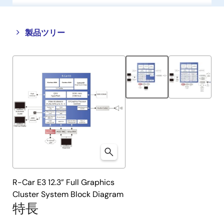
Close
Open
製品ツリー
product
product
tree
tree
menu
menu
R-Car E3 12.3” Full Graphics
Cluster System Block Diagram
特長