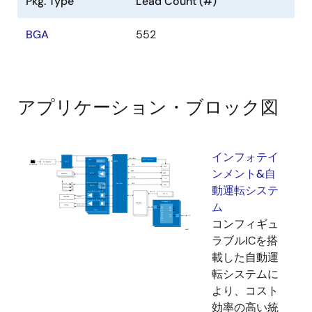
Pkg. Type
Lead Count (#)
USB 2.0 ホストインタフェース × 1ポート
(wPHY)
BGA
552
SDホストインタフェース × 3チャネル
マルチメディアカードインタフェース × 1チャネ
ル
Raw NANDフラッシュメモリインタフェース x 1
アプリケーション・ブロック図
チャネル
車載インタフェース
インフォテイ
ンメント&自
メディアローカルバス(MLB)インタフェース × 1
動運転システ
チャネル (3線式)
ム
コントローラエリアネットワークインタフェー
コンフィギュ
ス (CAN-FD対応) × 2チャネル
ラブルICを搭
Ethernet AVB 1.0 対応MAC 内蔵
載した自動運
転システムに
インタフェース：RGMII
より、コスト
Ethernet AVB (802.1BA)
効率の高い統