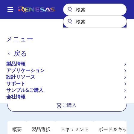
メ
イ
A
ン
Main
コ
全製品リスト
車載製品
R-Car 車載向けシステムオンチップ（SoC）
navigation
ン
R-Car-E3e
パ
メニュー
テ
ン
R-Car-E3e
ン
戻る
ツ
く
アクティブ
に
ず
製品情報
R-Car E3/E3e 3Dクラスタ向け自動車
移
アプリケーション
動
用SoC
設計リソース
サポート
サンプル&ご購入
ユーザマニュアル
会社情報
ご購入
概要
製品選択
ドキュメント
ボード＆キット