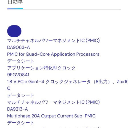
自動車
対応OS: Linux、QNX
Neutrino
RTOS、
®
Integrity
他
OpenGL ES3.1に対応したグラフィックスライブ
ラリ、OpenMAX IL I/Fに対応したH.265、
H.264、MPEG-4、VC-1ビデオコーデックライ
ブラリ、OS標準のAPIに対応したBSPを準備し
マルチチャネルパワーマネジメントIC (PMIC)
ており、トータルシステム へのソフトウェアソ
DA9063-A
リューションを提供します
PMIC for Quad-Core Application Processors
データシート
アプリケーション特化型クロック
Arm、CortexはArm Limitedの登録商標または商標です。
9FGV0841
PowerVRはImagination Technologies Limitedの登録商標または
1.8 V PCIe Gen1–4 クロックジェネレータ（8出力）、Zo=1
商標です。
QNXおよびNeutrinoは特定地域におけるQNX Software
Ω
Systems Ltd の登録商標です。
データシート
Green Hills SoftwareおよびINTEGRITYは、米国、およびその他
マルチチャネルパワーマネジメントIC (PMIC)
の国におけるGreen Hills Software,Inc. の商標または登録商標
DA9213-A
です。
Multiphase 20A Output Current Sub-PMIC
HyperFlashはサイプレスセミコンダクタ社の商標です。
データシート
本リリース中の製品名やサービス名は全てそれぞれの所有者に