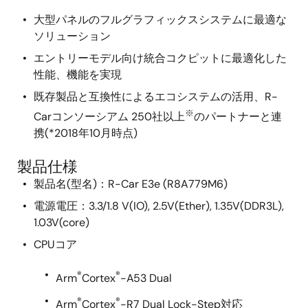
大型パネルのフルグラフィックスシステムに最適な
ソリューション
エントリーモデル向け統合コクピットに最適化した
性能、機能を実現
既存製品と互換性によるエコシステムの活用、R-
※
Carコンソーシアム 250社以上
のパートナーと連
携(*2018年10月時点)
製品仕様
製品名(型名)：R-Car E3e (R8A779M6)
電源電圧：3.3/1.8 V(IO), 2.5V(Ether), 1.35V(DDR3L),
1.03V(core)
CPUコア
®
®
Arm
Cortex
-A53 Dual
®
®
Arm
Cortex
-R7 Dual Lock-Step対応