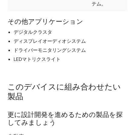
テム。
DDR-SDRAM 電源バックアップモードをサポー
ト
その他アプリケーション
パッケージ：552 ピン FCBGA 0.8mm ピッチ
(21mm × 21mm)
デジタルクラスタ
開発環境：ベンダ各社が提供している Arm 対応ICE
ディスプレイオーディオシステム
が使用可能
ドライバーモニタリングシステム
評価ボード：以下の特長をもつリファレンスプラッ
LEDマトリクスライト
トフォームを準備しています
車載情報機器向けの周辺回路を搭載し、ユーザ
システムの実機検証環境を実現
このデバイスに組み合わせたい
アプリケーションソフト等のソフトウェア開発
製品
ツールとして使用可能
ユーザによるオリジナル機能の追加が可能
更に設計開発を進めるための製品を探
してみましょう
ソフトウェアプラットフォーム
®
®