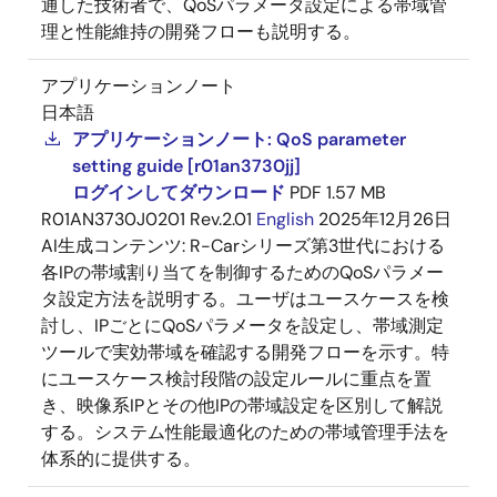
通した技術者で、QoSパラメータ設定による帯域管
理と性能維持の開発フローも説明する。
アプリケーションノート
日本語
アプリケーションノート: QoS parameter
setting guide [r01an3730jj]
ログインしてダウンロード
PDF
1.57 MB
R01AN3730J0201 Rev.2.01
English
2025年12月26日
AI生成コンテンツ:
R-Carシリーズ第3世代における
各IPの帯域割り当てを制御するためのQoSパラメー
タ設定方法を説明する。ユーザはユースケースを検
討し、IPごとにQoSパラメータを設定し、帯域測定
ツールで実効帯域を確認する開発フローを示す。特
にユースケース検討段階の設定ルールに重点を置
き、映像系IPとその他IPの帯域設定を区別して解説
する。システム性能最適化のための帯域管理手法を
体系的に提供する。