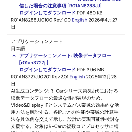
信した場合の注意事項 [R01AN8288JJ]
ログインしてダウンロード
PDF
480 KB
R01AN8288JJ0100 Rev.1.00
English
2026年4月27
日
アプリケーションノート
日本語
アプリケーションノート: 映像データフロー
[r01an3727jj]
ログインしてダウンロード
PDF
3.96 MB
R01AN3727JJ0201 Rev.2.01
English
2025年12月26
日
AI生成コンテンツ:
R-Carシリーズ第3世代における
映像データフローの最適な性能実現のため、
Video&Display IPとシステムバス帯域の効果的な活
用方法を解説する。各IPごとの性能や帯域の計算手
法を具体例を交えて示し、設計の実現可能性検討を
支援する。対象はR-Carの複数コアプロセッサに精