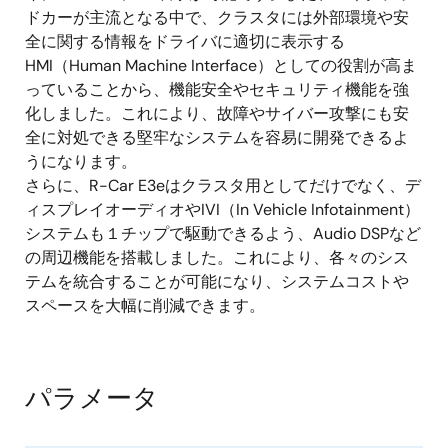
データバス幅： 32ビット × 1チャネル
ドカーが主流となる中で、クラスタには外部環境や安
全に関する情報をドライバに適切に表示する
グラフィックス
HMI（Human Machine Interface）としての役割が高ま
っていることから、機能安全やセキュリティ機能を強
3Dグラフィックスプロセッシングユニット
化しました。これにより、故障やサイバー攻撃にも安
®
Imagination Technologies社製PowerVR
Series
全に対処できる堅牢なシステムを容易に開発できるよ
8XE GE8300
うになります。
2Dグラフィックスプロセッシングユニット
さらに、R-Car E3eはクラスタ用としてだけでなく、デ
ィスプレイオーディオやIVI（In Vehicle Infotainment）
ビデオ機能
システムも１チップで駆動できるよう、Audio DSPなど
の周辺機能を搭載しました。これにより、各々のシス
ビデオ表示インタフェース × 2チャネル (LVDS x
テムを統合することが可能になり、システムコストや
2 or LVDS + Digital RGB)
スペースを大幅に削減できます。
ビデオ入力インタフェース × 2チャネル (MIPI
CSI2, Digital RGB)
ビデオcodecモジュール (H.265、H.264/AVC、
パラメータ
MPEG-4、VC-1等)
ビデオ画像処理機能 (リサイズ、ダイナミック