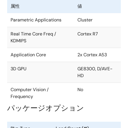
ガンマ補正、色空間変換、I/P変換、超解像、回
属性
値
転、Lossy圧縮、可逆データ伸張)
歪み補正モジュール (IMR-LSX4)
Parametric Applications
Cluster
ビデオ出力チェック機能
Real Time Core Freq /
Cortex R7
Display Output Compare Unit (DISCOM)
KDMIPS
Video-Output-Checker (VOC)
Application Core
2x Cortex A53
オーディオ機能
3D GPU
GE8300, D/AVE-
オーディオDSP
HD
サンプリングレート変換 × 10チャネル
Computer Vision /
No
サウンドシリアルインタフェース × 10チャネル
Frequency
ストレージインタフェース
パッケージオプション
USB 3.0 ホストインタフェース (DRD対応) × 1ポ
ート (wPHY)