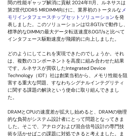
間の性能ギャップ解消に貢献 2024年11月、ルネサスは
第2世代DDR5 MRDIMM向けに、業界初のトータルな
メ
モリインタフェースチップセットソリューション
を発
表しました。このソリューションは12.8GT/sで動作し、
標準的なDIMMの最大データ転送速度8.0GT/sと比べて
インタフェース駆動速度が飛躍的に向上しました。
どのようにしてこれを実現できたのでしょうか。それ
は、複数のコンポーネントを高度に組み合わせた結果
です。ルネサスが買収したIntegrated Device
Technology（IDT）社は創業当初から、メモリ性能を阻
害する重大な問題、すなわちシグナルインテグリティ
に関する課題の解決という使命に取り組んできまし
た。
DRAMとCPUの速度差が拡大し始めると、DRAMの物理
的な負荷がシステム設計者にとって問題となってきま
した。そこで、アナログおよび混合信号設計の専門技
術を活かせばこの課題に対処できると考えました。ま