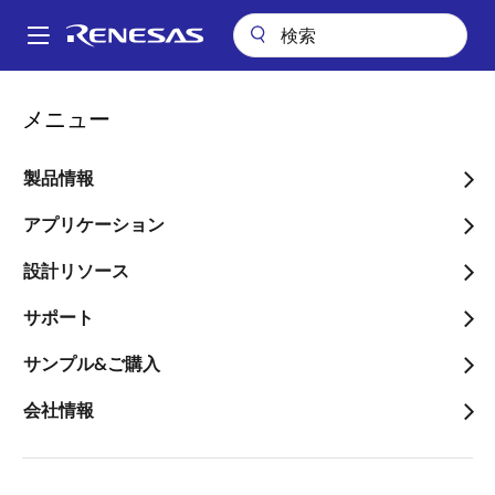
メ
イ
A
ン
Main
コ
会社案内
プレスセンター
ブログ
navigation
メニュー
ン
高速データセンタを支えるDRAMメモリインタフェース
パ
テ
ン
高速データセンタを支える
ン
製品情報
ツ
く
DRAMメモリインタフェー
に
アプリケーション
ず
ス
移
設計リソース
動
サポート
サンプル&ご購入
画
Sameer Kuppahalli
会社情報
像
Vice President 兼 General Manager、メ
モリインタフェース事業部