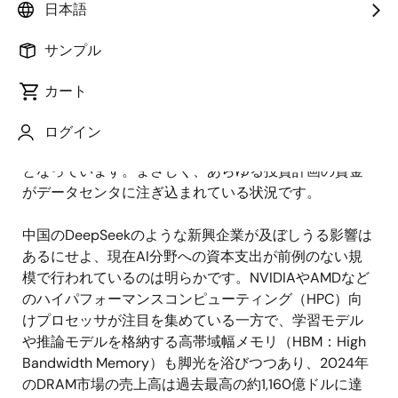
日本語
公開日:2025年3月7日
サンプル
高性能なAIデータセンタは、これまでのどの技術より
カート
も半導体の設計や投資の方向性を大きく変えつつあり
ます。2022年のAIインフラへの投資額はおよそ150億
ログイン
ドルでしたが、今年は600億ドルをゆうに超える勢い
となっています。まさしく、あらゆる投資計画の資金
がデータセンタに注ぎ込まれている状況です。
中国のDeepSeekのような新興企業が及ぼしうる影響は
あるにせよ、現在AI分野への資本支出が前例のない規
模で行われているのは明らかです。NVIDIAやAMDなど
のハイパフォーマンスコンピューティング（HPC）向
けプロセッサが注目を集めている一方で、学習モデル
や推論モデルを格納する高帯域幅メモリ（HBM：High
Bandwidth Memory）も脚光を浴びつつあり、2024年
のDRAM市場の売上高は過去最高の約1,160億ドルに達