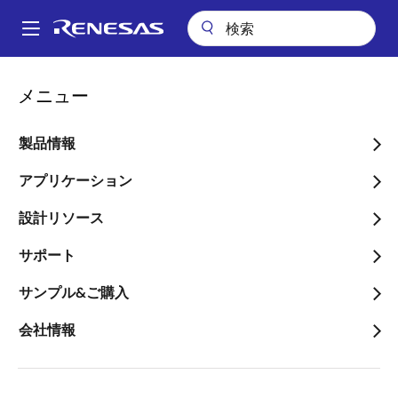
メ
イ
A
ン
Main
コ
会社案内
プレスセンター
ブログ
navigation
メニュー
ン
扱いやすいヒューマン・マシン・インターフェース(HMI)とハンズオフ
パ
検出による安全性の向上
テ
ン
ン
製品情報
扱いやすいヒューマン・マ
ツ
く
シン・インターフェース
に
アプリケーション
ず
移
(HMI)とハンズオフ検出に
設計リソース
動
よる安全性の向上
サポート
サンプル&ご購入
会社情報
画
アンドレ・ペレイラ
像