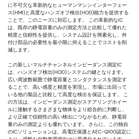
に不可欠な革新的なヒューマンマシンインターフェー
ス(HMI)と高度なハンズオフ検出(HOD)能力を提供する
ことで、このニーズに対応します。 この革新的なIC
は、既存の静電容量のみの測定方法と比較して優れた
精度と信頼性を提供し、システム設計を簡素化し、外
付け部品の必要性を最小限に抑えることでコストを削
減します。
この新しいマルチチャンネルインピーダンス測定IC
は、ハンズオフ検出(HOD)システムの鍵となります。
広い周波数範囲で静電容量とコンダクタンスを測定す
ることで、高い感度と精度を実現し、市場に出回って
いる他の製品と比較して高度な検出を保証します。 こ
の方法は、インピーダンス測定がステアリングホイー
ルに接触するさまざまな物体をより総合的に判断し、
より正確で信頼性の高い検出につながるため、静電容
量のみの測定よりも優れています。 さらに、この独自
のICソリューションは、高電圧保護とAEC-Q100認定に