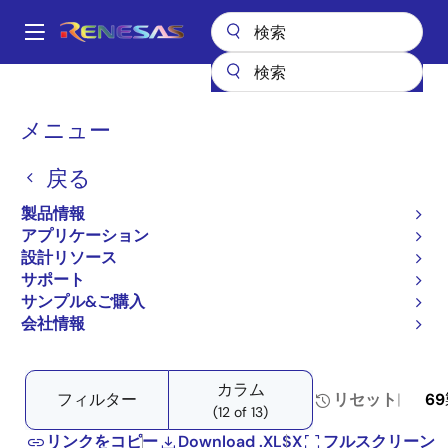
メ
イ
A
ン
Main
コ
全製品リスト
アナログ半導体
オーディオ、ビデオ・ディスプレイ
navigation
ン
プロダクトセレクタ: オーディオ、ビデオ・ディスプレイ
パ
メニュー
テ
ン
プロダクトセレクタ: オー
ン
戻る
ツ
く
ディオ、ビデオ・ディスプ
に
ず
製品情報
レイ
移
アプリケーション
動
設計リソース
サポート
サンプル&ご購入
会社情報
Close
Open
製品ツリー
product
product
tree
tree
カラム
menu
menu
フィルター
リセット
69
(12 of 13)
リンクをコピー
Download .XLSX
フルスクリーン