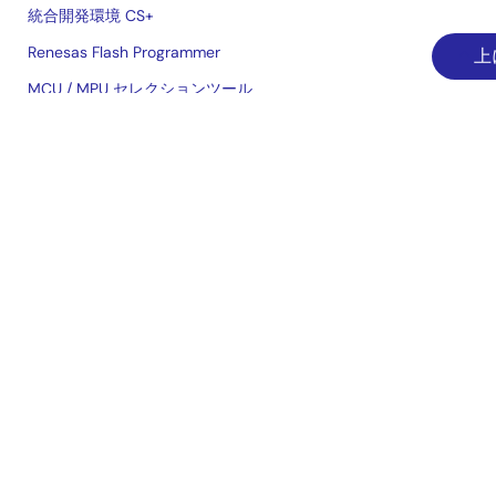
統合開発環境 CS+
Renesas Flash Programmer
上
MCU / MPU セレクションツール
iSim オペアンプ・シミュレーション
PowerCompassマルチレールデザインツール
PowerNavigator
Lab on the Cloud
クロスリファレンス
ご購入/サンプル請求
技術サポート
ご購入/サンプル
在庫確認