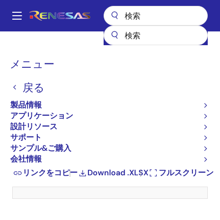
メ
イ
A
ン
Main
コ
全製品リスト
ワイヤレス接続
DECT
プロダクトセレクタ: DECT
navigation
ン
パ
メニュー
プロダクトセレクタ: DECT
テ
ン
ン
戻る
ツ
く
に
ず
製品情報
移
Close
Open
製品ツリー
アプリケーション
動
設計リソース
product
product
サポート
tree
tree
カラム
サンプル&ご購入
menu
menu
フィルター
リセット
7
(21 of 23)
会社情報
リンクをコピー
Download .XLSX
フルスクリーン