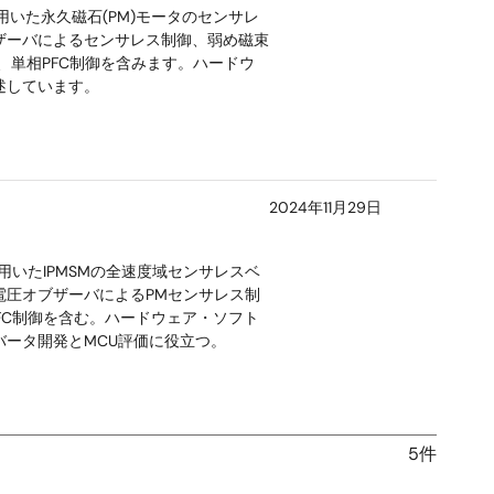
を用いた永久磁石(PM)モータのセンサレ
ザーバによるセンサレス制御、弱め磁束
、単相PFC制御を含みます。ハードウ
述しています。
2024年11月29日
ータを用いたIPMSMの全速度域センサレスベ
電圧オブザーバによるPMセンサレス制
FC制御を含む。ハードウェア・ソフト
ータ開発とMCU評価に役立つ。
5件