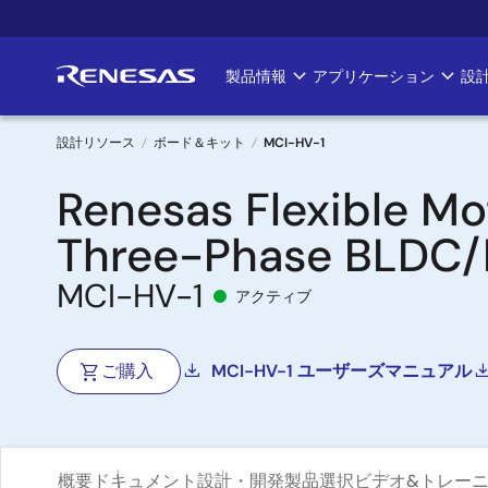
メ
イ
ン
製品情報
アプリケーション
設
Main
コ
ン
navigation
テ
設計リソース
ボード＆キット
MCI-HV-1
ン
パ
Renesas Flexible Mo
ツ
に
ン
Three-Phase BLDC/
移
く
動
MCI-HV-1
アクティブ
ず
ご購入
MCI-HV-1 ユーザーズマニュアル
概要
ドキュメント
設計・開発
製品選択
ビデオ&トレー