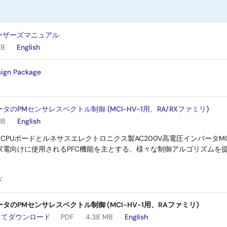
 ユーザーズマニュアル
MB
English
ign Package
のPMセンサレスベクトル制御 (MCI-HV-1用、RA/RXファミリ)
MB
English
26T CPUボードとルネサスエレクトロニクス製AC200V高電圧インバータM
家電向けに使用されるPFC機能を主とする、様々な制御アルゴリズムを
：
ド
タのPMセンサレスベクトル制御 (MCI-HV-1用、RAファミリ)
してダウンロード
PDF
4.38 MB
English