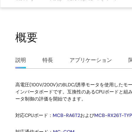
概要
概
説明
特長
アプリケーション
要
高電圧(100V/200V)のBLDC/誘導モータを使用し
説
インバータボードです。互換性のあるCPUボードと組
ータ制御の評価を開始できます。
明
対応CPUボード：
MCB-RA6T2
および
MCB-RX26T-TYP
対応通信ボード：
MC-COM