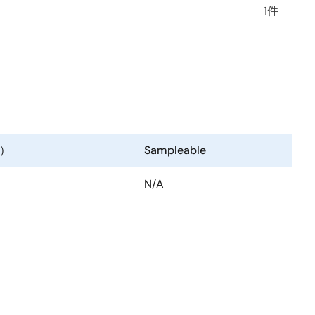
1件
）
Sampleable
N/A