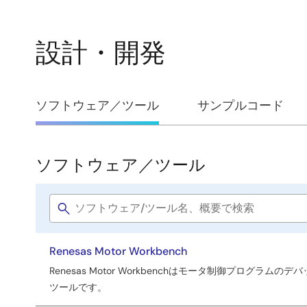
設計・開発
設
ソフトウェア／ツール
サンプルコード
計・
開
ソフトウェア／ツール
ソ
発
フ
Software
ト
title
ウ
Renesas Motor Workbench
ェ
Renesas Motor Workbenchはモータ制御プログ
ア
ツールです。
／