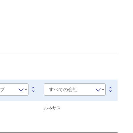
会
社
名
ルネサス