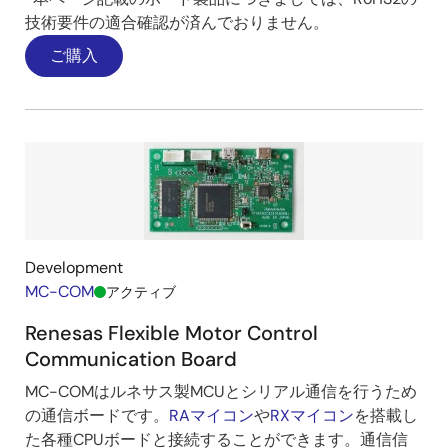
み）を実現します。
技術要件の適合確認が済んでおりません。
⇒高速起動かつ滑らかなモータ回転制御が可能です。
ご購入
画
像
Development
始動から運転までの磁極位置推定例
MC-COM
アクティブ
◆消費電流の最適化
Renesas Flexible Motor Control
低速度域でもモータの位置を推定するため，従来のセ
Communication Board
※1
ンサレスベクトル制御
では実現できなかった、低速
MC-COMはルネサス製MCUとシリアル通信を行うため
域における負荷に応じた必要最小限電流での駆動が可
の通信ボードです。
RAマイコン
や
RXマイコン
を搭載し
能です。
た各種CPUボードと接続することができます。通信信