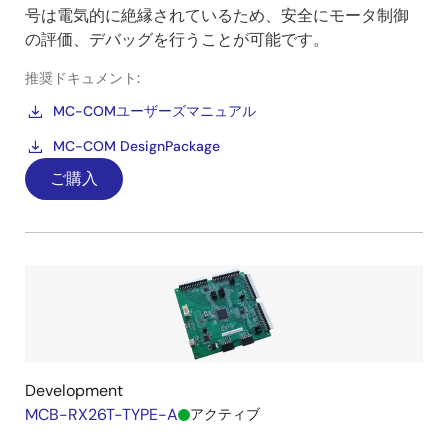
⇒エネルギー効率を改善でき、消費電流を下げます
号は電気的に絶縁されているため、安全にモータ制御
（バッテリ使用用途などに最適です）
の評価、デバッグを行うことが可能です。
※1：当社サンプルソフトウェア「永久磁石同期モータのセンサ
推奨ドキュメント:
レスベクトル制御」，R01AN6307
MC-COMユーザーズマニュアル
画
MC-COM DesignPackage
像
ご購入
●制御アルゴリズム
低速運転時にキャリア周期の1/2程度の高周波パルス
電圧を注入し、モータの電流の変化から磁極位置及
び速度を推定します。
Development
MCB-RX26T-TYPE-A
アクティブ
中高速運転時には、高周波パルス電圧注入を停止
し、回転速度に比例する誘起電圧から磁極位置およ