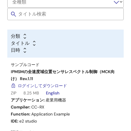
低電圧Version (DC24V, RX26T)
アプリケーションノート
IPMSMの全速度域位置センサレスベクトル制御
（MCK向け） Rev.1.11
(PDF |
English
,
日本語
)
分類
サンプルソフト
タイトル
IPMSMの全速度域位置センサレスベクトル制御
日時
（MCK向け） Rev.1.11
(ZIP |
English
,
日本語
)
Motor Control Kit (MCK)
サンプルコード
RX26T MCK
IPMSMの全速度域位置センサレスベクトル制御（MCK向
通信ボード
け） Rev.1.11
MC-COM
ログインしてダウンロード
ZIP
8.25 MB
English
アプリケーション:
産業用機器
Compiler:
CC-RX
Function:
Application Example
IDE:
e2 studio