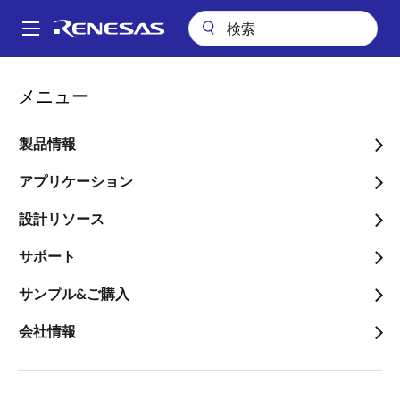
メ
イ
A
ン
Main
コ
アプリケーション
産業用機器
モータドライブ
navigation
メニュー
ン
全速度域センサレスモータソリューション
パ
テ
ン
全速度域センサレスモータ
ン
製品情報
ツ
く
ソリューション
に
アプリケーション
ず
移
設計リソース
動
画像
サポート
サンプル&ご購入
会社情報