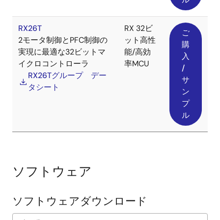
RX26T
RX 32ビ
ご
2モータ制御とPFC制御の
ット高性
購
実現に最適な32ビットマ
能/高効
入
●提供物
イクロコントローラ
率MCU
/
RX26Tグループ デー
高電圧Version (AC220V, RX66T)
サ
タシート
ン
アプリケーションノート
プ
RXファミリ IPMSM の全速度域位置センサレスベク
ル
トル制御 Rev.1.00
(PDF |
English
,
日本語
)
サンプルソフト
RXファミリ IPMSM の全速度域位置センサレスベク
トル制御 Rev.1.00
(ZIP |
English
,
日本語
)
ソフトウェア
CPUカード
RX66T CPUカード
通信ボード
ソフトウェアダウンロード
MC-COM