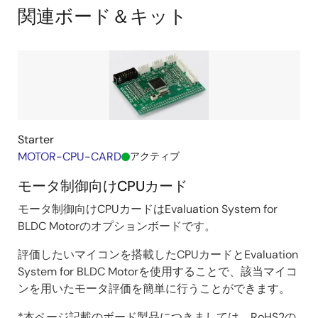
※1：ゼロ～低速時。高速時は誘起電圧オブザーバによる位置検
関連ボード＆キット
出に切り替えて運転
※2：当社サンプルソフトウェア「永久磁石同期モータのセン
サレスベクトル制御」，R01AN6307
画
像
Starter
MOTOR-CPU-CARD
アクティブ
1r/min時における電流波形と位置情報の実測波形
モータ制御向けCPUカード
＠8極IPM，定格負荷（3.7Arms）
モータ制御向けCPUカードはEvaluation System for
◆磁極位置推定誤差の改善と推定時間短
BLDC Motorのオプションボードです。
縮
評価したいマイコンを搭載したCPUカードとEvaluation
初期磁極位置推定機能を備えており、モータがどんな
System for BLDC Motorを使用することで、該当マイコ
位置にあっても0.2秒以下の高速位置推定が可能です。
ンを用いたモータ評価を簡単に行うことができます。
また、磁極位置の推定誤差±10deg以下（汎用INV並
*本ページ記載のボード製品につきましては、RoHS2の