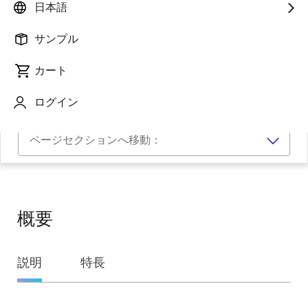
日本語
サンプル
カート
ログイン
ページセクションへ移動：
概要
概
説明
特長
要