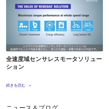
開発難易度が高いIPMモータの低速センサレス機能をお
続きを読む
客様の様々な機器に容易に組み込んで頂く事を目的と
したソリューションです。ゼロ速・低速でトルクおよ
び高効率が要求される用途に好適です。
ニュース＆ブログ