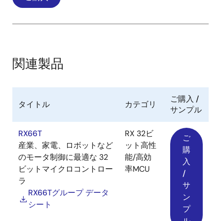
モータソリューションの構成
IPMモータの全速度域センサレス制御に必要なソフト
ウエア、開発サポートツールをご提供します。
突極性のある3相IPMモータ
、高電圧Versionは
IPMモ
関連製品
ータと高電圧インバータボード
を用意すれば、評価
が行えます。
ご購入 /
画
タイトル
カテゴリ
サンプル
像
RX66T
RX 32ビ
ご
産業、家電、ロボットなど
ット高性
購
のモータ制御に最適な 32
能/高効
入
ビットマイクロコントロー
率MCU
/
ラ
サ
RX66Tグループ データ
ン
シート
プ
ル