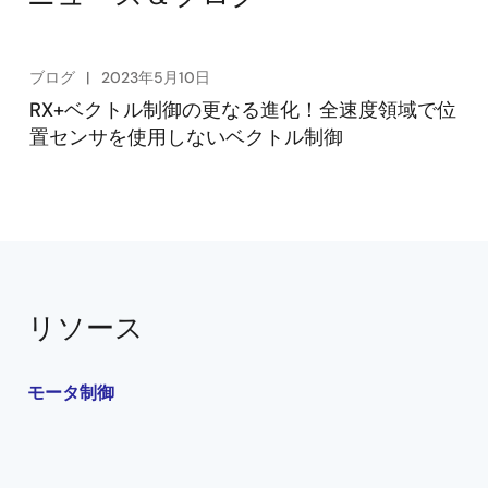
高電圧版(AC200V)、低電圧版(DC24V)を用意していま
す。お使いのモータの電圧に合わせてご使用くださ
い。
ブログ
2023年5月10日
RX+ベクトル制御の更なる進化！全速度領域で位
関連リソース
置センサを使用しないベクトル制御
全速度域センサレスモータソリューション
RTK0EM0000B14030BJ
リソース
モータ制御