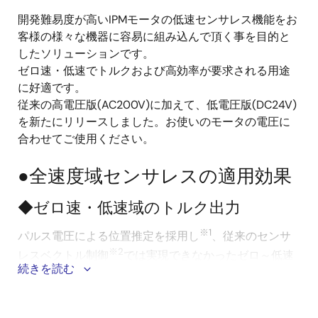
開発難易度が高いIPMモータの低速センサレス機能をお
説
客様の様々な機器に容易に組み込んで頂く事を目的と
明
したソリューションです。
ゼロ速・低速でトルクおよび高効率が要求される用途
に好適です。
従来の高電圧版(AC200V)に加えて、低電圧版(DC24V)
を新たにリリースしました。お使いのモータの電圧に
合わせてご使用ください。
●全速度域センサレスの適用効果
◆ゼロ速・低速域のトルク出力
※1
パルス電圧による位置推定を採用し
、従来のセンサ
※2
レスベクトル制御
では実現できなかったゼロ～低速
続きを読む
時（数百r/min程度）における定格トルク出力が可能で
す。