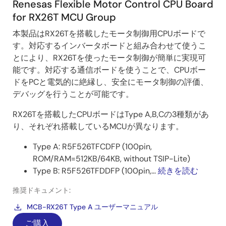
Renesas Flexible Motor Control CPU Board
び速度を推定する方式に切り替えて運転を実施しま
for RX26T MCU Group
す。
本製品はRX26Tを搭載したモータ制御用CPUボードで
画
す。対応するインバータボードと組み合わせて使うこ
像
とにより、RX26Tを使ったモータ制御が簡単に実現可
能です。対応する通信ボードを使うことで、CPUボー
ドをPCと電気的に絶縁し、安全にモータ制御の評価、
デバッグを行うことが可能です。
RX26Tを搭載したCPUボードはType A,B,Cの3種類があ
●機能・仕様一覧
り、それぞれ搭載しているMCUが異なります。
画
Type A: R5F526TFCDFP (100pin,
像
ROM/RAM=512KB/64KB, without TSIP-Lite)
Type B: R5F526TFDDFP (100pin,...
続きを読む
推奨ドキュメント:
MCB-RX26T Type A ユーザーマニュアル
●ルネサスの全速度域センサレス
ご購入